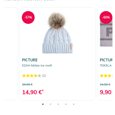
-57%
-60%
PICTURE
PICTUR
EZAH Mütze ice melt
TOKELA St
(2)
34,90 €
24,90 €
14,90 €
*
9,90 