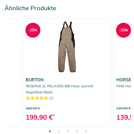
Ähnliche Produkte
-25%
-30%
BURTON
HORSEF
RESERVE 2L RELAXED BIB Hose summit
FINK Hose
taupe/true black
(1)
269,90 €
199,90 €
199,90 €
*
139,9