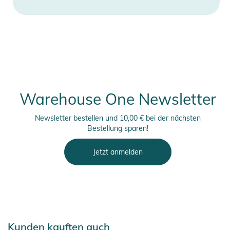
- Passform: Normale Passform
- Verstellbare Taille mit kritisch getapten Nähten
- Belüftungsreißverschlüsse für zusätzlichen Komfort
- Wasserbeständige Reißverschlüsse
- Füllung: 40 Gramm für zusätzliche Wärme
- Maschinenwaschbar bei 30°C
Warehouse One Newsletter
Produktinformationen und
Sicherheitshinweise
Newsletter bestellen und 10,00 € bei der nächsten
Bestellung sparen!
Gebrauchsanweisungen, Sicherheitshinweise und Warnungen
finden Sie direkt am Produkt.
Jetzt anmelden
Kunden kauften auch