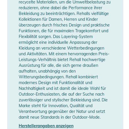
recycelte Materialien, um die Umweltbelastung zu
perfektionieren, die BENN-R bietet die Bewegungsfreiheit, die
reduzieren, ohne dabei die Performance ihrer
Sie benötigen. Und mit den wasserbeständigen
Bekleidung zu beeinträchtigen. Rehalls vielfältige
Kollektionen für Damen, Herren und Kinder
Reißverschlüssen müssen Sie sich keine Sorgen über
überzeugen durch frisches Design und praktische
Feuchtigkeit machen, die Ihren Tag verdirbt.
Funktionen, die für maximalen Tragekomfort und
Die BENN-R Herren Cargo Snowpants von Rehall sind ein
Flexibilität sorgen. Das Layering-System
Muss für jeden Wintersportliebhaber. Mit ihrer robusten
ermöglicht eine individuelle Anpassung der
Kleidung an verschiedene Wetterbedingungen
Konstruktion und ihrem stilvollen Design sind Sie bereit für
und Aktivitäten. Mit einem hervorragenden Preis-
jedes Abenteuer, das der Winter Ihnen bietet. Warten Sie
Leistungs-Verhältnis bietet Rehall hochwertige
nicht länger und fügen Sie diese vielseitige Hose Ihrer
Ausrüstung für alle, die sich gerne draußen
Wintergarderobe hinzu. Erleben Sie die perfekte Kombination
aufhalten, unabhängig von den
Witterungsbedingungen. Rehall kombiniert
aus Stil, Komfort und Funktionalität. Bereiten Sie sich auf eine
modernes Design mit Funktionalität und
Saison voller Action und Spaß mit den BENN-R Snowpants
Nachhaltigkeit und ist damit die ideale Wahl für
vor!
Outdoor-Enthusiasten, die auf der Suche nach
zuverlässiger und stylischer Bekleidung sind. Die
Marke steht für Innovation, Qualität und
Eigenschaften:
Verantwortung gegenüber der Natur und setzt
- Wasserdichtigkeit: 20.000 mm
damit neue Standards in der Outdoor-Mode.
- Atmungsaktivität: Ja
Herstellerangaben anzeigen
- Material: 100% recyceltes Polyester