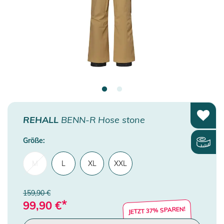
REHALL
BENN-R Hose stone
Größe:
M
L
XL
XXL
159,90 €
*
99,90
€
JETZT 37% SPAREN!