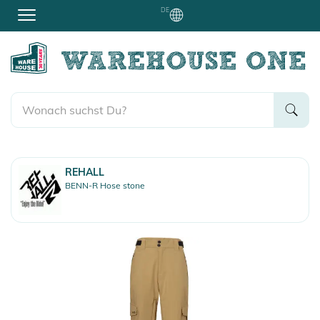
DE
REHALL
BENN-R Hose stone