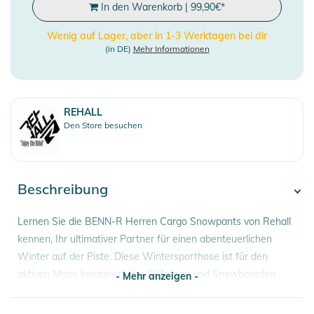
In den Warenkorb
|
99,90
€
*
Wenig auf Lager, aber in 1-3 Werktagen bei dir
(in DE)
Mehr Informationen
REHALL
Den Store besuchen
Beschreibung
Lernen Sie die BENN-R Herren Cargo Snowpants von Rehall
kennen, Ihr ultimativer Partner für einen abenteuerlichen
Winter auf der Piste. Diese Wintersporthose ist für den
aktiven Mann konzipiert, der Skifahren und Snowboarden
- Mehr anzeigen -
liebt. Mit einer perfekten Balance zwischen Stil und
Funktionalität bietet die BENN-R alles, was Sie brauchen, um