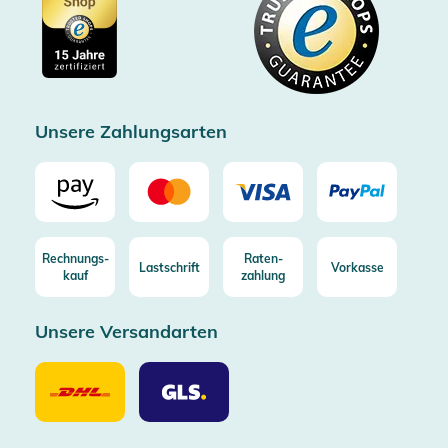
Cookie-Einstellungen
Impressum
Gratis Versand ab 100€ Bestellwert (in DE/AT)
Kostenlose Rücksendung (aus DE/AT)
Zertifizierter Trusted Shop
Unsere Zahlungsarten
Rechnungs-
Raten-
Lastschrift
Vorkasse
kauf
zahlung
Unsere Versandarten
Unsere
Unsere
Versandarten
Versandarten
DHL
GLS