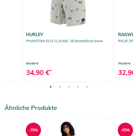
HURLEY
RAGWE
PHANTOM-ECO CLASSIC 18 Boardshort bone
RYLIE ZIP 
69,90 €
79,90 €
34,90 €
*
32,90
Ähnliche Produkte
-35%
-85%