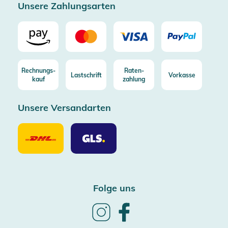
Unsere Zahlungsarten
Rechnungs-
Raten-
Lastschrift
Vorkasse
kauf
zahlung
Unsere Versandarten
Unsere
Unsere
Versandarten
Versandarten
DHL
GLS
Folge uns
Follow
Follow
us
us
on
on