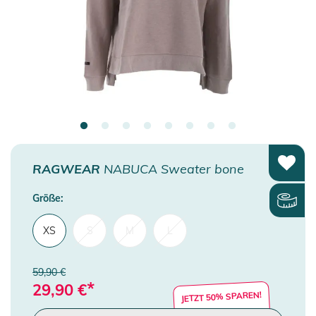
RAGWEAR
NABUCA Sweater bone
Größe:
XS
S
M
L
59,90 €
*
29,90
€
JETZT 50% SPAREN!