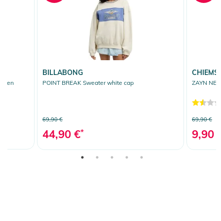
BILLABONG
CHIEMS
green
POINT BREAK Sweater white cap
ZAYN NEW 
69,90 €
69,90 €
44,90 €
*
9,90 