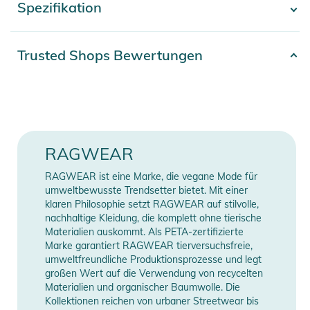
Spezifikation
- Mehr anzeigen -
Eigenschaften:
- Hochwertiges Material: Gefertigt aus 100% Bio-Baumwolle
für ein angenehmes Tragegefühl und nachhaltige Produktion.
Artikelnummer
2392425001428
Trusted Shops Bewertungen
- Elegantes Design: Zeitloser Schnitt mit subtilen Details, der
Farbe
grey
sich mühelos in jede Garderobe integrieren lässt.
- Optimale Passform: Ergonomisch gestalteter Schnitt für
Gender
Women
höchsten Komfort und eine perfekte Passform.
- Vielseitig kombinierbar: Ideal für verschiedene Anlässe – ob
Erscheinungsjahr
2025
RAGWEAR
im Alltag oder bei besonderen Gelegenheiten.
- Pflegeleicht: Maschinenwaschbar und formstabil, bleibt der
70% Baumwolle, 30%
RAGWEAR ist eine Marke, die vegane Mode für
Material
Sweater auch nach vielen Wäschen in Topform.
Polyester
umweltbewusste Trendsetter bietet. Mit einer
klaren Philosophie setzt RAGWEAR auf stilvolle,
Produktinformationen und
nachhaltige Kleidung, die komplett ohne tierische
Manufacturer
Herstellerangaben
Sicherheitshinweise
Materialien auskommt. Als PETA-zertifizierte
Information
anzeigen
Marke garantiert RAGWEAR tierversuchsfreie,
Gebrauchsanweisungen, Sicherheitshinweise und Warnungen
umweltfreundliche Produktionsprozesse und legt
großen Wert auf die Verwendung von recycelten
finden Sie direkt am Produkt.
Materialien und organischer Baumwolle. Die
Kollektionen reichen von urbaner Streetwear bis