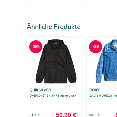
Ähnliche Produkte
-29%
-45%
QUIKSILVER
ROXY
OVERCAST 3K TAPE Jacke black
SALTY HORIZON Ja
59,90 €
*
84,90 €
99,90 €