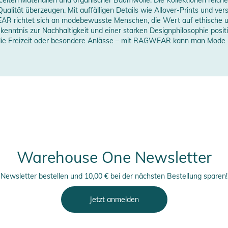
erstellerangaben anzeigen
ualität überzeugen. Mit auffälligen Details wie Allover-Prints und ver
EAR richtet sich an modebewusste Menschen, die Wert auf ethische u
erheitshinweise
ekenntnis zur Nachhaltigkeit und einer starken Designphilosophie posi
 die Freizeit oder besondere Anlässe – mit RAGWEAR kann man Mode
ungen finden Sie direkt am Produkt.
Warehouse One Newsletter
Newsletter bestellen und 10,00 € bei der nächsten Bestellung sparen!
Jetzt anmelden