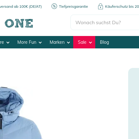
kversand ab 100€ (DE/AT)
Tiefpreisgarantie
Käuferschutz bis 2
ore
More Fun
Marken
Sale
Blog