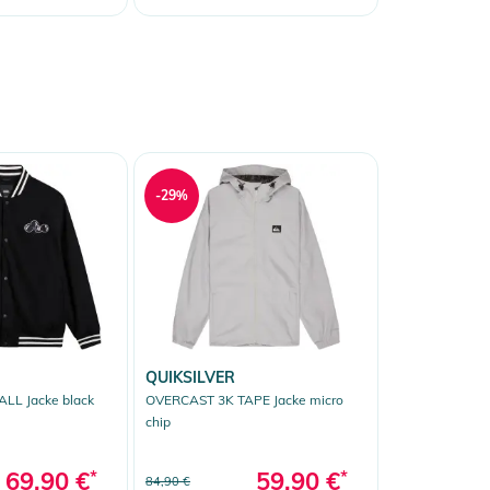
-29%
QUIKSILVER
LL Jacke black
OVERCAST 3K TAPE Jacke micro
chip
69,90 €
*
59,90 €
*
84,90 €