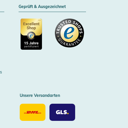
Geprüft & Ausgezeichnet
Zertifizierter Trusted Shop
s
Unsere Versandarten
Unsere
Unsere
Versandarten
Versandarten
DHL
GLS