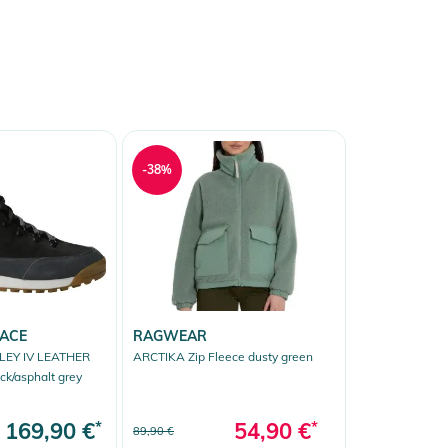
-38%
FACE
RAGWEAR
LEY IV LEATHER
ARCTIKA Zip Fleece dusty green
ck/asphalt grey
169,90 €
*
54,90 €
*
89,90 €