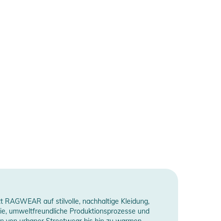
t RAGWEAR auf stilvolle, nachhaltige Kleidung,
eie, umweltfreundliche Produktionsprozesse und
en von urbaner Streetwear bis hin zu warmen