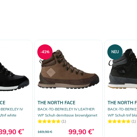
-41%
NEU
CE
THE NORTH FACE
THE NORTH 
BERKELEY IV
BACK-TO-BERKELEY IV LEATHER
BACK-TO-BERKE
/tnf white
WP Schuh demitasse brown/garnet
WP Schuh tnf bla
(1)
(1)
89,90 €
*
99,90 €
*
169,90 €