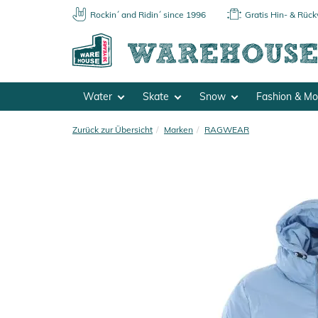
Rockin´ and Ridin´ since 1996
Gratis Hin- & Rüc
Water
Skate
Snow
Fashion & M
Zurück zur Übersicht
Marken
RAGWEAR