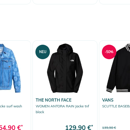
NEU
-50%
THE NORTH FACE
VANS
cke surf wash
WOMEN ANTORA RAIN Jacke tnf
SCUTTLE BASEBA
black
54,90 €
*
129,90 €
*
139,90 €