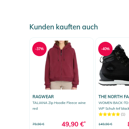
Kunden kauften auch
-37%
-40%
RAGWEAR
THE NORTH FA
TALIANA Zip Hoodie Fleece wine
WOMEN BACK-TO-
red
WP Schuh tnf black
(1)
49,90 €
*
79,90 €
149,90 €