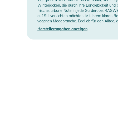
Manufacturer Information
H
Winterjacken, die durch ihre Langlebigkeit und Q
frische, urbane Note in jede Garderobe. RAGW
Produktinformationen und Sich
auf Stil verzichten möchten. Mit ihrem klaren B
veganen Modebranche. Egal ob für den Alltag,
Gebrauchsanweisungen, Sicherheitshinweise und Warn
Herstellerangaben anzeigen