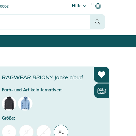
DE
Hilfe
0000€
RAGWEAR
BRIONY Jacke cloud
Farb- und Artikelalternativen:
Größe:
S
M
L
XL