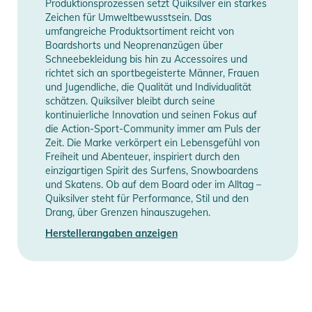
Produktionsprozessen setzt Quiksilver ein starkes
Produktinformationen und
Zeichen für Umweltbewusstsein. Das
umfangreiche Produktsortiment reicht von
Sicherheitshinweise
Boardshorts und Neoprenanzügen über
Schneebekleidung bis hin zu Accessoires und
Gebrauchsanweisungen, Sicherheitshinweise und Warnungen
richtet sich an sportbegeisterte Männer, Frauen
finden Sie direkt am Produkt.
und Jugendliche, die Qualität und Individualität
schätzen. Quiksilver bleibt durch seine
kontinuierliche Innovation und seinen Fokus auf
die Action-Sport-Community immer am Puls der
Zeit. Die Marke verkörpert ein Lebensgefühl von
Freiheit und Abenteuer, inspiriert durch den
einzigartigen Spirit des Surfens, Snowboardens
und Skatens. Ob auf dem Board oder im Alltag –
Quiksilver steht für Performance, Stil und den
Drang, über Grenzen hinauszugehen.
Herstellerangaben anzeigen