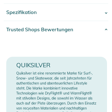
wild. Klar am Limit. Wir sind alle Rider. Je schneller, desto
besser. Speed ist alles. Wir wollen den Thrill, den Kick und
Spezifikation
- Mehr anzeigen -
Spaß mit guten Sachen. Wir wollen gut sein. In jeder Hinsicht.
Hier das T-Shirt aus dem Hause QUIKSILVER mit smartem
Artikelnummer
2100003755193
Trusted Shops Bewertungen
Warehouse One Logo, lässt dich in jeder Situation gut
Erscheinungsjahr
2024
aussehen.
Farbe
green
Eigenschaften:
- Stoff: Jersey aus Bio-Baumwolle
Gender
Men
QUIKSILVER
- Waschung: Stückwaschung
- Passform: Regular Fit
Material
100% Baumwolle
Quiksilver ist eine renommierte Marke für Surf-,
- Hals: Rundhalsausschnitt
Snow- und Skatewear, die seit Jahrzehnten für
- Ärmel: kurzärmlig
authentischen und abenteuerlichen Lifestyle
Manufacturer
Herstellerangaben
steht. Die Marke kombiniert innovative
- Taschen: Brusttasche
Information
anzeigen
Technologien wie DryFlight® und WarmFlight®
- Logo: Flaggenlabel an der Seitennaht
mit stilvollen Designs, die sowohl im Wasser als
- Rippstrick am Kragen
auch auf der Piste überzeugen. Durch den Einsatz
- 100% Bio-Baumwolle
von recycelten Materialien und nachhaltigen