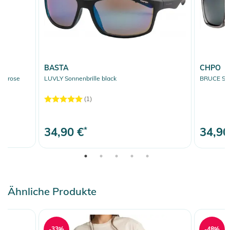
BASTA
CHPO
us rose
LUVLY Sonnenbrille black
BRUCE Sonn
(1)
34,90 €
*
34,90
Ähnliche Produkte
-33%
-48%