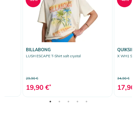
BILLABONG
QUIKSIL
LUSH ESCAPE T-Shirt salt crystal
X WH1 SAL
29,90 €
34,90 €
19,90 €
*
17,90