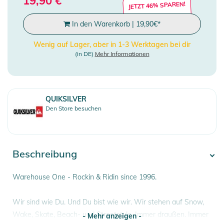
19,90
€
JETZT 46% SPAREN!
In den Warenkorb
|
19,90
€
*
Wenig auf Lager, aber in 1-3 Werktagen bei dir
(in DE)
Mehr Informationen
QUIKSILVER
Den Store besuchen
Beschreibung
Warehouse One - Rockin & Ridin since 1996.
Wir sind wie Du. Und Du bist wie wir. Wir stehen auf Snow,
Wake, Skate, Beach- und Streetstyle. Immer draußen. Immer
- Mehr anzeigen -