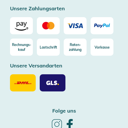
Zertifizierter Trusted Shop
Unsere Zahlungsarten
Rechnungs-
Raten-
Lastschrift
Vorkasse
kauf
zahlung
Unsere Versandarten
Unsere
Unsere
Versandarten
Versandarten
DHL
GLS
Folge uns
Follow
Follow
us
us