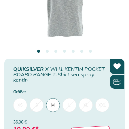
QUIKSILVER
X WH1 KENTIN POCKET
BOARD RANGE T-Shirt sea spray
kentin
Größe:
XS
S
M
L
XL
XXL
36,90 €
*