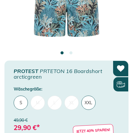
PROTEST
PRTETON 16 Boardshort
arcticgreen
Wäschegröße:
S
M
L
XL
XXL
49,90 €
*
29,90
€
JETZT 40% SPAREN!