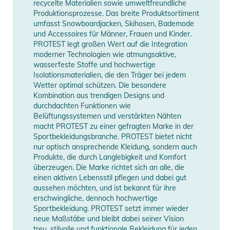
recycelte Materialien sowie umweltfreundliche
- Nicht im Trockner trocknen
Produktionsprozesse. Das breite Produktsortiment
- Nicht bügeln
umfasst Snowboardjacken, Skihosen, Bademode
- Nicht chemisch reinigen
und Accessoires für Männer, Frauen und Kinder.
PROTEST legt großen Wert auf die Integration
- Nicht einweichen
moderner Technologien wie atmungsaktive,
- Separat waschen
wasserfeste Stoffe und hochwertige
- Von innen nach außen waschen
Isolationsmaterialien, die den Träger bei jedem
- Kein Weichspüler verwenden
Wetter optimal schützen. Die besondere
Kombination aus trendigen Designs und
Produktinformationen und
durchdachten Funktionen wie
Belüftungssystemen und verstärkten Nähten
Sicherheitshinweise
macht PROTEST zu einer gefragten Marke in der
Sportbekleidungsbranche. PROTEST bietet nicht
Gebrauchsanweisungen, Sicherheitshinweise und Warnungen
nur optisch ansprechende Kleidung, sondern auch
finden Sie direkt am Produkt.
Produkte, die durch Langlebigkeit und Komfort
überzeugen. Die Marke richtet sich an alle, die
einen aktiven Lebensstil pflegen und dabei gut
aussehen möchten, und ist bekannt für ihre
erschwingliche, dennoch hochwertige
Sportbekleidung. PROTEST setzt immer wieder
neue Maßstäbe und bleibt dabei seiner Vision
treu, stilvolle und funktionale Bekleidung für jeden