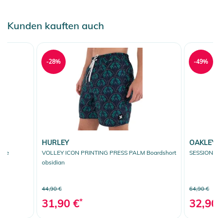
Kunden kauften auch
-28%
-49%
HURLEY
OAKLEY
lue
VOLLEY ICON PRINTING PRESS PALM Boardshort
SESSION RC
obsidian
44,90 €
64,90 €
31,90 €
*
32,90