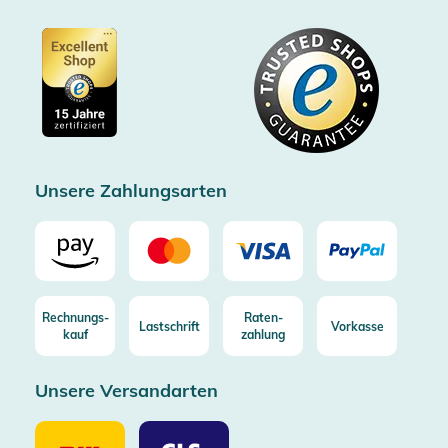
Partner
Barrierefreiheitserklärung
Zertifiziert durch Trusted Shops
Gutscheine
Datenschutz
Showroom Düsseldorf
Käuferschutz bis 20000€
Cookie-Einstellungen
Impressum
Gratis Versand ab 100€ Bestellwert (in DE/AT)
Kostenlose Rücksendung (aus DE/AT)
Zertifizierter Trusted Shop
Unsere Zahlungsarten
Rechnungs-
Raten-
Lastschrift
Vorkasse
kauf
zahlung
Unsere Versandarten
Unsere
Unsere