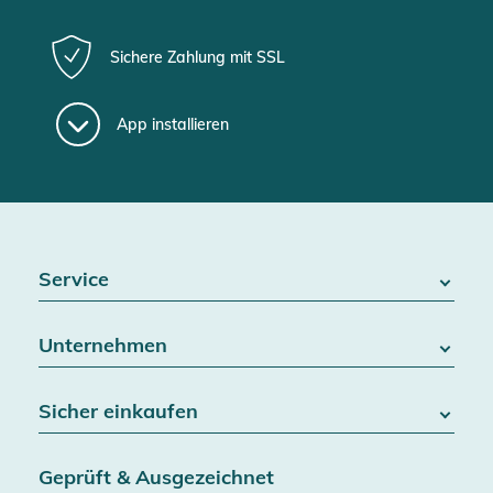
Sichere Zahlung mit SSL
App installieren
Service
FAQ / Hilfe
Unternehmen
Batteriegesetz
Kontakt
Über uns
Widerrufsrecht
Sicher einkaufen
Blog
Vertrag widerrufen
Team
Datenschutz
Versand & Lieferung
Jobs
Geprüft & Ausgezeichnet
AGB & Kundeninformationen
SSL-Verschlüsselung