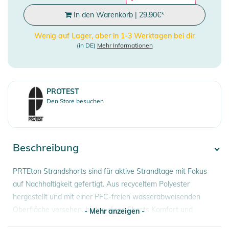
In den Warenkorb
|
29,90
€
*
Wenig auf Lager, aber in 1-3 Werktagen bei dir
(in DE)
Mehr Informationen
PROTEST
Den Store besuchen
Beschreibung
PRTEton Strandshorts sind für aktive Strandtage mit Fokus
auf Nachhaltigkeit gefertigt. Aus recyceltem Polyester
hergestellt und mit einer PFC-freien wasserabweisenden
Oberfläche versehen, bieten diese Shorts Komfort und
- Mehr anzeigen -
Umweltbewusstsein. Mit elastischem Bund, Innenschlupf und