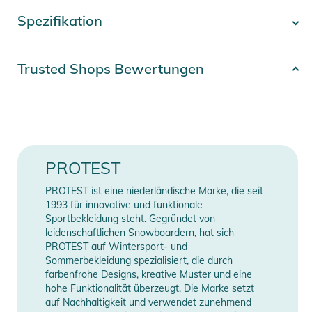
praktischem Schlüsselband ist PRTEton Ihre erste Wahl für
Spezifikation
- Mehr anzeigen -
endlose Sommerabenteuer.
Eigenschaften:
Artikelnummer
2332025002890
Trusted Shops Bewertungen
- PVRE Green
Gender
Men
- Recycled material
- PFC Free durable water repellent finish
Material
100% Polyester
- PVRE Green
- Regular fit
Farbe
green
PROTEST
- 16 inch outseam
- Short length
Erscheinungsjahr
2025
PROTEST ist eine niederländische Marke, die seit
- Drawstring
1993 für innovative und funktionale
- Elastic waistband
Länge (Zoll)
16
Sportbekleidung steht. Gegründet von
leidenschaftlichen Snowboardern, hat sich
- Innerslip
PROTEST auf Wintersport- und
Länge (cm)
41
- Lanyard
Sommerbekleidung spezialisiert, die durch
- Regular waist
farbenfrohe Designs, kreative Muster und eine
- Von innen nach außen waschen 30°C
Manufacturer
Herstellerangaben
hohe Funktionalität überzeugt. Die Marke setzt
auf Nachhaltigkeit und verwendet zunehmend
- Nicht bleichen
Information
anzeigen