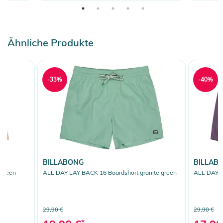
Ähnliche Produkte
-33%
-40%
BILLABONG
BILLAB
 green
ALL DAY LAY BACK 16 Boardshort granite green
ALL DAY L
29,90 €
29,90 €
*