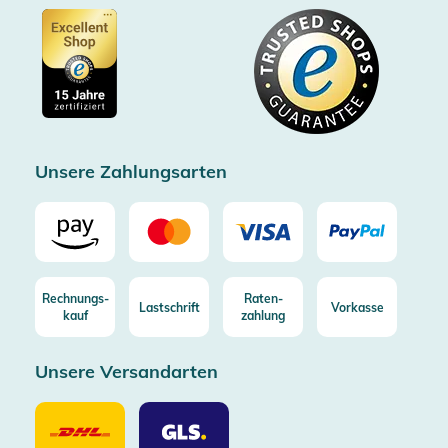
Barrierefreiheitserklärung
Zertifiziert durch Trusted Shops
Gutscheine
Datenschutz
Showroom Düsseldorf
Käuferschutz bis 20000€
Cookie-Einstellungen
Impressum
Gratis Versand ab 100€ Bestellwert (in DE/AT)
Kostenlose Rücksendung (aus DE/AT)
Zertifizierter Trusted Shop
Unsere Zahlungsarten
Rechnungs-
Raten-
Lastschrift
Vorkasse
kauf
zahlung
Unsere Versandarten
Unsere
Unsere
Versandarten
Versandarten