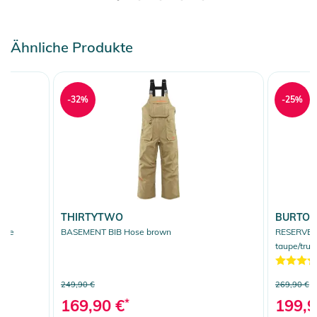
Ähnliche Produkte
-32%
-25%
THIRTYTWO
BURTO
upe
BASEMENT BIB Hose brown
RESERVE 
taupe/true
249,90 €
269,90 €
169,90 €
*
199,9