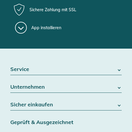
Sichere Zahlung mit SSL
App installieren
Service
FAQ / Hilfe
Unternehmen
Batteriegesetz
Kontakt
Über uns
Widerrufsrecht
Sicher einkaufen
Blog
Vertrag widerrufen
Team
Datenschutz
Versand & Lieferung
Jobs
Geprüft & Ausgezeichnet
AGB & Kundeninformationen
SSL-Verschlüsselung
Partner