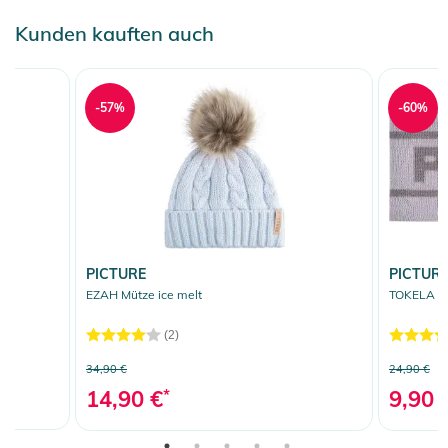
Kunden kauften auch
-57%
-60%
PICTURE
PICTUR
EZAH Mütze ice melt
TOKELA St
(2)
34,90 €
24,90 €
14,90 €
*
9,90 