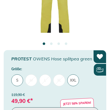
PROTEST
OWENS Hose splitpea green
Größe:
S
M
L
XL
XXL
119,90 €
*
49,90
€
JETZT 58% SPAREN!