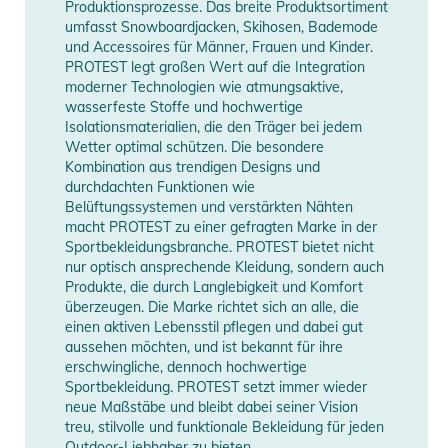
Produktionsprozesse. Das breite Produktsortiment
- adjustable waist with velcro
umfasst Snowboardjacken, Skihosen, Bademode
- reinforcement part at topstitched bottom leg
und Accessoires für Männer, Frauen und Kinder.
PROTEST legt großen Wert auf die Integration
- slit with velcro closure at bottom leg
moderner Technologien wie atmungsaktive,
- darts at pre-shaped knees
wasserfeste Stoffe und hochwertige
Isolationsmaterialien, die den Träger bei jedem
Produktinformationen und
Wetter optimal schützen. Die besondere
Sicherheitshinweise
Kombination aus trendigen Designs und
durchdachten Funktionen wie
Gebrauchsanweisungen, Sicherheitshinweise und Warnungen
Belüftungssystemen und verstärkten Nähten
finden Sie direkt am Produkt.
macht PROTEST zu einer gefragten Marke in der
Sportbekleidungsbranche. PROTEST bietet nicht
nur optisch ansprechende Kleidung, sondern auch
Produkte, die durch Langlebigkeit und Komfort
überzeugen. Die Marke richtet sich an alle, die
einen aktiven Lebensstil pflegen und dabei gut
aussehen möchten, und ist bekannt für ihre
erschwingliche, dennoch hochwertige
Sportbekleidung. PROTEST setzt immer wieder
neue Maßstäbe und bleibt dabei seiner Vision
treu, stilvolle und funktionale Bekleidung für jeden
Outdoor-Liebhaber zu bieten.