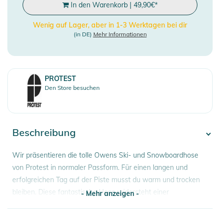
In den Warenkorb
|
49,90
€
*
Wenig auf Lager, aber in 1-3 Werktagen bei dir
(in DE)
Mehr Informationen
PROTEST
Den Store besuchen
Beschreibung
Wir präsentieren die tolle Owens Ski- und Snowboardhose
von Protest in normaler Passform. Für einen langen und
erfolgreichen Tag auf der Piste musst du warm und trocken
bleiben. Diese fantastische Hose widersteht einer
- Mehr anzeigen -
Wassersäule von 10.000 mm und bietet eine
Atmungsaktivität von 10 g. Das bedeutet im Wesentlichen,