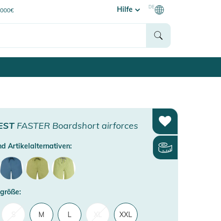
DE
Hilfe
0000€
EST
FASTER Boardshort airforces
d Artikelalternativen:
größe:
S
M
L
XL
XXL