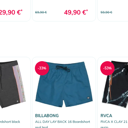
mysto block
29,90 €
*
49,90 €
*
69,90 €
59,90 €
-33%
-53%
BILLABONG
RVCA
dshort black
ALL DAY LAY BACK 16 Boardshort
RVCA X CLAY 21 
real teal
resin