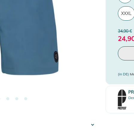
XXXL
34,90 €
24,9
(in DE)
Me
PR
Den