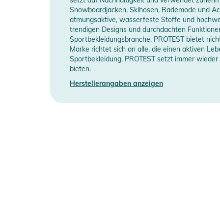
Produktinformationen und Sich
Snowboardjacken, Skihosen, Bademode und Acce
atmungsaktive, wasserfeste Stoffe und hochwer
Länge (Zoll)
16
Gebrauchsanweisungen, Sicherheitshinweise und Warn
trendigen Designs und durchdachten Funktione
Sportbekleidungsbranche. PROTEST bietet nicht
Manufacturer Information
Herstellerangab
Marke richtet sich an alle, die einen aktiven L
Sportbekleidung. PROTEST setzt immer wieder ne
bieten.
Herstellerangaben anzeigen