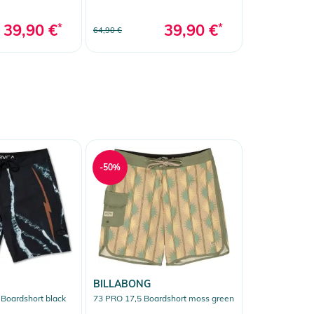
39,90 €
*
39,90 €
*
64,90 €
-50%
BILLABONG
Boardshort black
73 PRO 17,5 Boardshort moss green