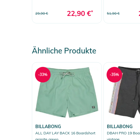
22,90 €
*
29,90 €
51,90 €
Ähnliche Produkte
-33%
-35%
BILLABONG
BILLABONG
ALL DAY LAY BACK 16 Boardshort
DBAH PRO 19 Boar
granite green
vintage