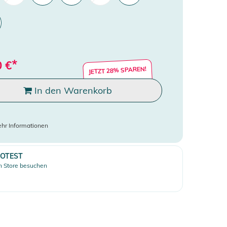
*
0
€
JETZT 28% SPAREN!
In den Warenkorb
hr Informationen
OTEST
 Store besuchen