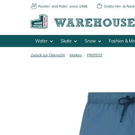
Rockin´ and Ridin´ since 1996
Gratis Hin- & Rüc
Water
Skate
Snow
Fashion & M
Zurück zur Übersicht
Marken
PROTEST