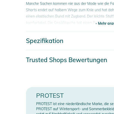
Manche Sachen kommen nie aus der Mode wie die Fas
Shorts endet auf halbem Wege zum Knie und hat dahe
einen elastischen Bund mit Zugband. Der leichte Stoff
komfortabel. Die Gesäßtasche hat einen Reißverschlu
- Mehr anz
Innenseite, damit deine wichtigen Sachen sicher und g
Schutz, und an den Seiten befinden sich Taschen. Da w
Spezifikation
in den Größen XS bis XXXL erhältlich. Die Faster Bade
- Mehr anz
diesen Sommer.
Artikelnummer
2332026006088
Trusted Shops Bewertungen
Eigenschaften:
- Regular fit
Erscheinungsjahr
2026
- Short length
Material
Obermaterial: 10
- Innerslip
- Keycord
Farbe
blue
- Elasticated waistband
PROTEST
- Regular waist
Gender
Men
PROTEST ist eine niederländische Marke, die se
- Back pocket
PROTEST auf Wintersport- und Sommerbekleidung
Länge (cm)
41
setzt auf Nachhaltigkeit und verwendet zunehm