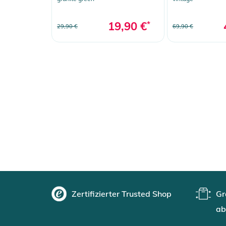
19,90 €
*
29,90 €
69,90 €
Zertifizierter Trusted Shop
Gr
ab