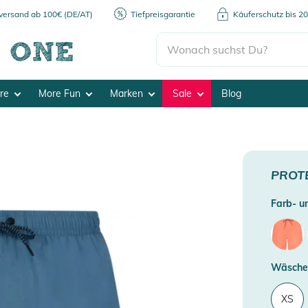
kversand ab 100€ (DE/AT)
Tiefpreisgarantie
Käuferschutz bis 2
ore
More Fun
Marken
Sale
Blog
PROT
Farb- un
Wäsche
XS