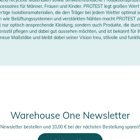
erheitshinweise
ssoires für Männer, Frauen und Kinder. PROTEST legt großen Wert a
tige Isolationsmaterialien, die den Träger bei jedem Wetter optimal 
ungen finden Sie direkt am Produkt.
n wie Belüftungssystemen und verstärkten Nähten macht PROTEST zu 
 nur optisch ansprechende Kleidung, sondern auch Produkte, die durc
en anzeigen
ebensstil pflegen und dabei gut aussehen möchten, und ist bekannt für
ue Maßstäbe und bleibt dabei seiner Vision treu, stilvolle und funkt
Warehouse One Newsletter
Newsletter bestellen und 10,00 € bei der nächsten Bestellung sparen!