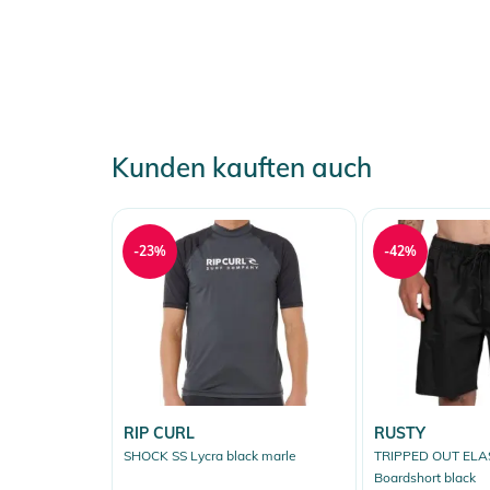
Kunden kauften auch
-23%
-42%
RIP CURL
RUSTY
SHOCK SS Lycra black marle
TRIPPED OUT ELA
Boardshort black