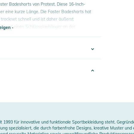
ter Badeshorts von Protest. Diese 16-Inch-
r eine kurze Länge. Die Faster Badeshorts hat
 trocknet schnell und ist daher äußerst
ss und einen Schlüsselanhänger an der
eigen -
eschützt sind. Der Innenslip bietet zusätzlichen
ir neue Größen einführen, ist diese tolle Shorts
shorts von Protest ist ein absolutes Musthave für
eigen -
0% Polyamid / Innenmaterial: 100% Polyester
it 1993 für innovative und funktionale Sportbekleidung steht. Gegründ
 spezialisiert, die durch farbenfrohe Designs, kreative Muster und e
end recycelte Materialien sowie umweltfreundliche Produktionsproze