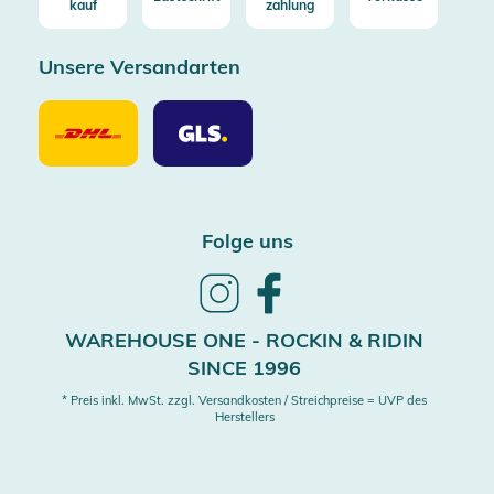
kauf
zahlung
Unsere Versandarten
Unsere
Unsere
Versandarten
Versandarten
DHL
GLS
Folge uns
Follow
Follow
us
us
on
on
WAREHOUSE ONE - ROCKIN & RIDIN
Instagram
Facebook
SINCE 1996
* Preis inkl. MwSt. zzgl. Versandkosten / Streichpreise = UVP des
Herstellers