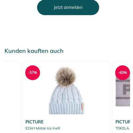
Jetzt anmelden
Kunden kauften auch
-57%
-60%
PICTURE
PICTUR
EZAH Mütze ice melt
TOKELA St