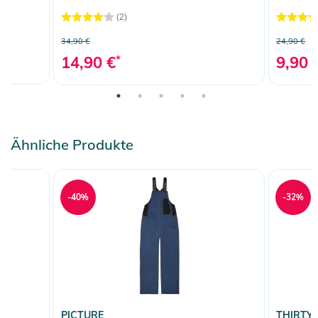
(2)
34,90 €
24,90 €
14,90 €
*
9,90 
Ähnliche Produkte
-40%
-32%
PICTURE
THIRTY