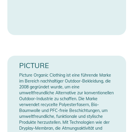
- Futter: 96 g/m2 Coremax Trikotfutter
- Bandverschweißte Nähte in allen kritischen Bereichen
- Bein-Zipper
- Handwärmtaschen mit Zippern
- Elastischer Lycra-Einsatz an der Taille
- I-Fit System
- Optisch angedeutete Gesäßtaschen
- Druckknopf-Bündchen
- Gamaschen mit Schnürsenkel-Haken
PICTURE
- Picture Stickerei
Picture Organic Clothing ist eine führende Marke
im Bereich nachhaltiger Outdoor-Bekleidung, die
Produktinformationen und
2008 gegründet wurde, um eine
Sicherheitshinweise
umweltfreundliche Alternative zur konventionellen
Outdoor-Industrie zu schaffen. Die Marke
Gebrauchsanweisungen, Sicherheitshinweise und Warnungen
verwendet recycelte Polyesterfasern, Bio-
finden Sie direkt am Produkt.
Baumwolle und PFC-freie Beschichtungen, um
umweltfreundliche, funktionale und stylische
Produkte herzustellen. Mit Technologien wie der
Dryplay-Membran, die Atmungsaktivität und