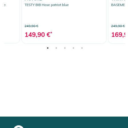
upe
TESTY BIB Hose patriot blue
BASEMENT
249,90 €
249,90 €
149,90 €
*
169,9