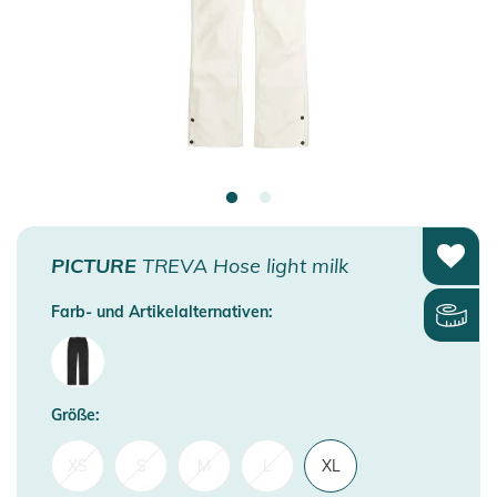
PICTURE
TREVA Hose light milk
Farb- und Artikelalternativen:
Größe:
XS
S
M
L
XL