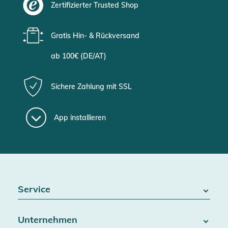
Zertifizierter Trusted Shop
Gratis Hin- & Rückversand
ab 100€ (DE/AT)
Sichere Zahlung mit SSL
App installieren
Service
FAQ / Hilfe
Unternehmen
Batteriegesetz