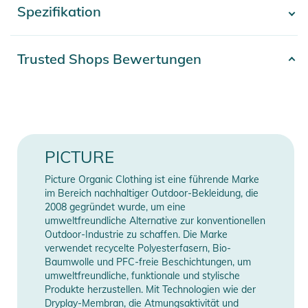
Spezifikation
- Mehr anzeigen -
Innen sorgt die Recycled Thermal STD-Isolierung für
konstante Wärme, wobei 60 gr/m2 am Körper und in den
Artikelnummer
2332425006238
Trusted Shops Bewertungen
Ärmeln und 40 gr/m2 in der Kapuze eingearbeitet sind. Die
Material
100% Polyester
Dryplay 20K-Technologie in Kombination mit der Teflon
Ecoelite PFC-freien, dauerhaft wasserabweisenden
Erscheinungsjahr
2025
Imprägnierung garantieren zuverlässige
Wasserundurchlässigkeit und ein effizientes
Gender
Women
PICTURE
Feuchtigkeitsmanagement. Die durchweg versiegelten Nähte
machen die Jacke noch widerstandsfähiger gegen
Farbe
green
Picture Organic Clothing ist eine führende Marke
Witterungseinflüsse.
im Bereich nachhaltiger Outdoor-Bekleidung, die
2008 gegründet wurde, um eine
Manufacturer
Herstellerangaben
umweltfreundliche Alternative zur konventionellen
Funktionalität steht bei der SEEN JKT an erster Stelle. Ein
Information
anzeigen
Outdoor-Industrie zu schaffen. Die Marke
wasserdichter YKK®-Reißverschluss und Lycra-
verwendet recycelte Polyesterfasern, Bio-
Handgelenksbündchen schützen vor dem Eindringen der
Baumwolle und PFC-freie Beschichtungen, um
Kälte. Die Aufbewahrungsmöglichkeiten sind vielseitig:
umweltfreundliche, funktionale und stylische
Produkte herzustellen. Mit Technologien wie der
Eingrifftaschen mit unter einer Klappe verborgenen
Dryplay-Membran, die Atmungsaktivität und