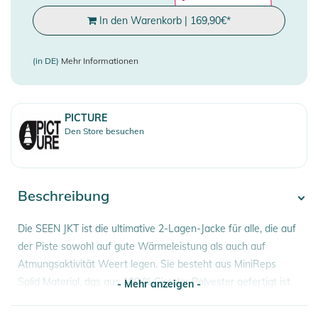
In den Warenkorb
|
169,90
€
*
(in DE)
Mehr Informationen
PICTURE
Den Store besuchen
Beschreibung
Die SEEN JKT ist die ultimative 2-Lagen-Jacke für alle, die auf
der Piste sowohl auf gute Wärmeleistung als auch auf
Atmungsaktivität Weert legen. Sie besteht aus MiniReps
Solid Material, das aus 100 % Circular Polyester gefertigt ist
- Mehr anzeigen -
und zeichnet sich durch lange Haltbarkeit, Tragekomfort und
umweltbewusste Herstellung aus.