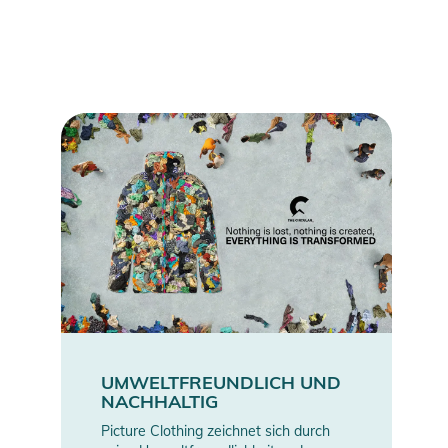
Eigenschaften:
- Wärme: 2
- Fit: Straight
- Membran: 20K/20K
- Futter: Engineered Tricot 130 gr/m2 body and sleeve, with
Recycled Nylon 210T hood
- Fütterung: Recycled Thermal STD 60 gr/m2 body, 60 gr/m2
sleeve, 40gr/m2 hood
- Wasserdichter YKK®Zipper
- Lycra-Ärmelbündchen
- Handwärmtaschen mit gewendeten Zippern und
Abdeckklappen
- Brusttasche mit wasserdichtem Zipper
- Per Kordelzug regulierbarer Saum
- Regulierbare, ergonomische Kapuze mit Zugkordel-System
- Achsel-Zipper
UMWELTFREUNDLICH UND
NACHHALTIG
- Elastischer Schneefang
- Skipass-Tasche
Picture Clothing zeichnet sich durch