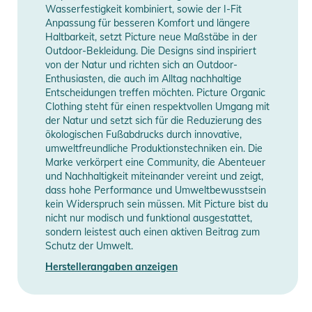
umgekehrten Reißverschlüssen und eine Brusttasche mit
Wasserfestigkeit kombiniert, sowie der I-Fit
wasserdichtem Reißverschluss bieten
Anpassung für besseren Komfort und längere
Aufbewahrungsmöglichkeiten für wichtige Kleinigkeiten.
Haltbarkeit, setzt Picture neue Maßstäbe in der
Outdoor-Bekleidung. Die Designs sind inspiriert
Öffnungen mit Belüftungszippern sorgen für unkomplizierte
von der Natur und richten sich an Outdoor-
Temperaturregulierung.
Enthusiasten, die auch im Alltag nachhaltige
Entscheidungen treffen möchten. Picture Organic
Ein verstellbarer Saum und eine ergonomische Kapuze, die
Clothing steht für einen respektvollen Umgang mit
der Natur und setzt sich für die Reduzierung des
beide mit Kordelzugsystemen ausgestattet sind,
ökologischen Fußabdrucks durch innovative,
gewährleisten eine individuelle Passform. Zu den weiteren
umweltfreundliche Produktionstechniken ein. Die
praktischen Features gehören ein elastischer Schneefang,
Marke verkörpert eine Community, die Abenteuer
eine Tasche für den Skipass, eine Netzinnentasche und eine
und Nachhaltigkeit miteinander vereint und zeigt,
dass hohe Performance und Umweltbewusstsein
Innentasche mit Reißverschluss zur sicheren Aufbewahrung
kein Widerspruch sein müssen. Mit Picture bist du
von Wertgegenständen.
nicht nur modisch und funktional ausgestattet,
sondern leistest auch einen aktiven Beitrag zum
Diese Jacke ist perfekt zum Skifahren und Snowboarden
Schutz der Umwelt.
geeignet und vereint Design, Funktion und
Herstellerangaben anzeigen
Umweltbewusstsein.