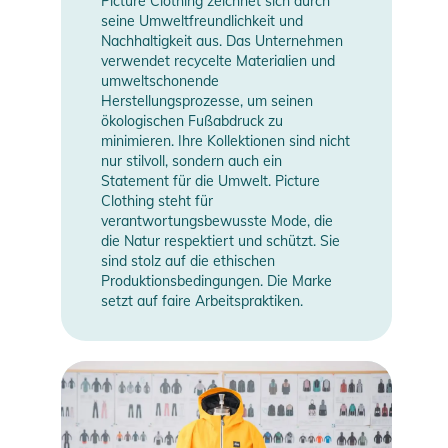
Picture Clothing zeichnet sich durch
Produktinformationen und
seine Umweltfreundlichkeit und
Sicherheitshinweise
Nachhaltigkeit aus. Das Unternehmen
verwendet recycelte Materialien und
Gebrauchsanweisungen, Sicherheitshinweise und Warnungen
umweltschonende
Herstellungsprozesse, um seinen
finden Sie direkt am Produkt.
ökologischen Fußabdruck zu
minimieren. Ihre Kollektionen sind nicht
nur stilvoll, sondern auch ein
Statement für die Umwelt. Picture
Clothing steht für
verantwortungsbewusste Mode, die
die Natur respektiert und schützt. Sie
sind stolz auf die ethischen
Produktionsbedingungen. Die Marke
setzt auf faire Arbeitspraktiken.