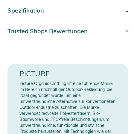
Wasserundurchlässigkeit, Atmungsaktivität, Wärmeleistung
Spezifikation
- Mehr anzeigen -
und praktische Funktionalität.
Diese Hose aus Mini Reps Solid, einem Material aus 100 %
Artikelnummer
2332425004593
Trusted Shops Bewertungen
Circular Polyester, ist nicht nur leistungsstark, sondern auch
Erscheinungsjahr
2025
umweltverträglich produziert.
Farbe
brown
Die Dryplay 20K-Membran dieser Hose sorgt für erstklassige
Wasserbeständigkeit auch bei härtesten Winterbedingungen.
Material
100% Polyester
PICTURE
Eine Isolierschicht aus Recycled Thermal STD 40 gr/m2 sorgt
für eine hervorragende Wärmeleistung auch bei Minusgraden.
Gender
Men
Picture Organic Clothing ist eine führende Marke
Die Teflon Ecoelite PFC-freie dauerhaft wasserabweisende
im Bereich nachhaltiger Outdoor-Bekleidung, die
Imprägnierung sorgt für eine zusätzliche
2008 gegründet wurde, um eine
Manufacturer
Herstellerangaben
umweltfreundliche Alternative zur konventionellen
feuchtigkeitsabweisende Schutzschicht, während die
Information
anzeigen
Outdoor-Industrie zu schaffen. Die Marke
vollständig versiegelten Nähte die Nässebeständigkeit
verwendet recycelte Polyesterfasern, Bio-
optimieren.
Baumwolle und PFC-freie Beschichtungen, um
umweltfreundliche, funktionale und stylische
Produkte herzustellen. Mit Technologien wie der
Dank des geraden Schnitts ist die Hose universell einsetzbar