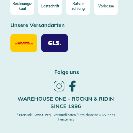
Rechnungs-
Raten-
Lastschrift
Vorkasse
kauf
zahlung
Unsere Versandarten
Unsere
Unsere
Versandarten
Versandarten
DHL
GLS
Folge uns
Follow
Follow
us
us
on
on
WAREHOUSE ONE - ROCKIN & RIDIN
Instagram
Facebook
SINCE 1996
* Preis inkl. MwSt. zzgl. Versandkosten / Streichpreise = UVP des
Herstellers