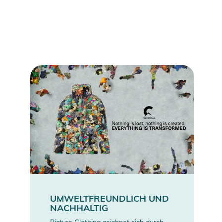
Resort Outerwear. Sie vereint technische Features und
nachhaltiges Design für den engagierten Wintersportler.
Eigenschaften:
- Wärme: 2
- Fit: Straight
- Membran: 20K/20K
- Futter: Coremax lining tricot 100 gr/m2
- Fütterung: Recycled Thermal STD 40 gr/m2
- Gamaschen
- Handwärmtaschen mit Zipper und Abdeckklappe
- Ergonomische Konstruktion an Taille und Knien
- Druckknöpfe an den Knöchelbündchen
- Bein-Öffnungen mit wasserdichten Zippern
- Verstärkter Saum
- Gürtelschlaufen
UMWELTFREUNDLICH UND
NACHHALTIG
- Elastischer Schneefang