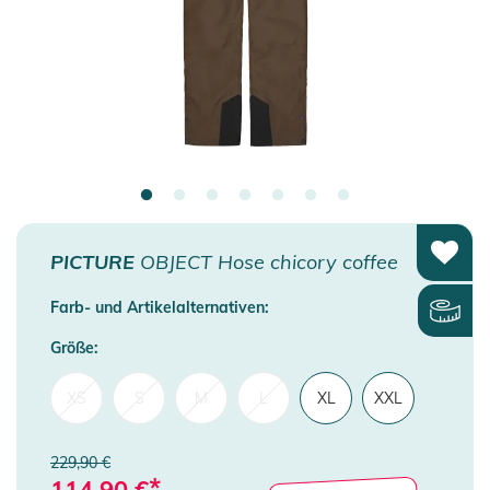
PICTURE
OBJECT Hose chicory coffee
Farb- und Artikelalternativen:
Größe:
XS
S
M
L
XL
XXL
229,90 €
*
114,90
€