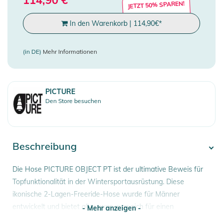
JETZT 50% SPAREN!
In den Warenkorb
|
114,90
€
*
(in DE)
Mehr Informationen
PICTURE
Den Store besuchen
Beschreibung
Die Hose PICTURE OBJECT PT ist der ultimative Beweis für
Topfunktionalität in der Wintersportausrüstung. Diese
ikonische 2-Lagen-Freeride-Hose wurde für Männer
entwickelt und bietet alles, was man sich für einen
- Mehr anzeigen -
großartigen Tag auf der Piste wünscht: