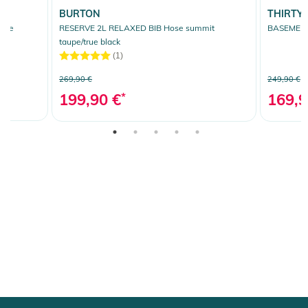
BURTON
THIRTY
upe
RESERVE 2L RELAXED BIB Hose summit
BASEMENT
taupe/true black
(1)
269,90 €
249,90 €
199,90 €
*
169,9