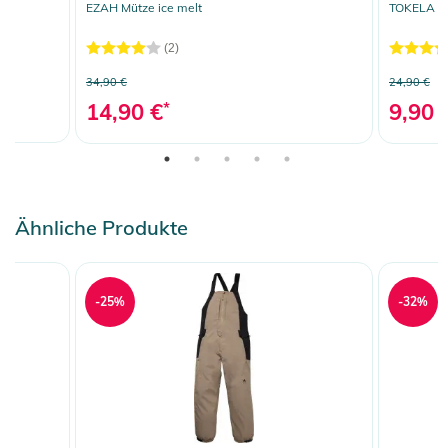
EZAH Mütze ice melt
TOKELA St
(2)
34,90 €
24,90 €
14,90 €
*
9,90 
Ähnliche Produkte
-25%
-32%