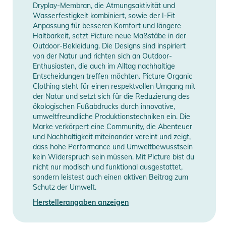
Dryplay-Membran, die Atmungsaktivität und
und schmeichelt allen Figurtypen. Das ergonomische Design
Wasserfestigkeit kombiniert, sowie der I-Fit
an Taille und Knien maximiert den Komfort und die zum
Anpassung für besseren Komfort und längere
Skifahren oder Snowboarden nötige Bewegungsfreiheit.
Haltbarkeit, setzt Picture neue Maßstäbe in der
Outdoor-Bekleidung. Die Designs sind inspiriert
von der Natur und richten sich an Outdoor-
Die Hose zeichnet sich durch etliche funktionale Features aus:
Enthusiasten, die auch im Alltag nachhaltige
Schneegamaschen, wärmende Eingrifftaschen mit unter den
Entscheidungen treffen möchten. Picture Organic
Klappen verborgenen Reißverschlüssen zur sicheren
Clothing steht für einen respektvollen Umgang mit
der Natur und setzt sich für die Reduzierung des
Aufbewahrung von persönlichen Gegenständen und
ökologischen Fußabdrucks durch innovative,
wasserdichten Belüftungszipper an den Oberschenkeln zur
umweltfreundliche Produktionstechniken ein. Die
schnellen und effektiven Temperaturregulierung.
Marke verkörpert eine Community, die Abenteuer
Verstärkungen am unteren Saum sorgen für zusätzliche
und Nachhaltigkeit miteinander vereint und zeigt,
dass hohe Performance und Umweltbewusstsein
Haltbarkeit, während Druckknöpfe eine einfache Anpassung
kein Widerspruch sein müssen. Mit Picture bist du
ermöglichen. Die Gürtelschlaufen an der Taille ermöglichen
nicht nur modisch und funktional ausgestattet,
eine individuelle Anpassung und der elastische Schneefang
sondern leistest auch einen aktiven Beitrag zum
sorgt für einen körpernahen Sitz und schützt vor den
Schutz der Umwelt.
Wetterelementen.
Herstellerangaben anzeigen
Die PICTURE OBJECT PT ist ein wahres Meisterwerk der