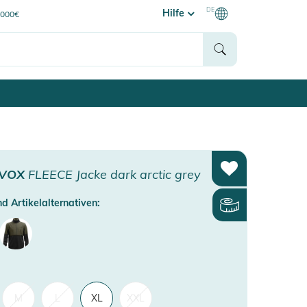
DE
Hilfe
0000€
VOX
FLEECE Jacke dark arctic grey
d Artikelalternativen:
M
L
XL
XXL