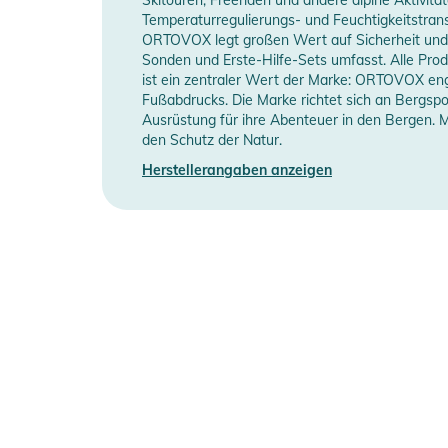
- Daumenschlaufen
Temperaturregulierungs- und Feuchtigkeitstrans
Manufacturer
Herstellerangaben an
ORTOVOX legt großen Wert auf Sicherheit und 
- Regular Fit
Information
Sonden und Erste-Hilfe-Sets umfasst. Alle Produ
- Full Zip
ist ein zentraler Wert der Marke: ORTOVOX enga
- Turtle Neck
Fußabdrucks. Die Marke richtet sich an Bergspo
- Atmungsaktiv
Ausrüstung für ihre Abenteuer in den Bergen. M
den Schutz der Natur.
- Isolierend
Herstellerangaben anzeigen
Produktinformationen und Sich
Gebrauchsanweisungen, Sicherheitshinweise und Warn