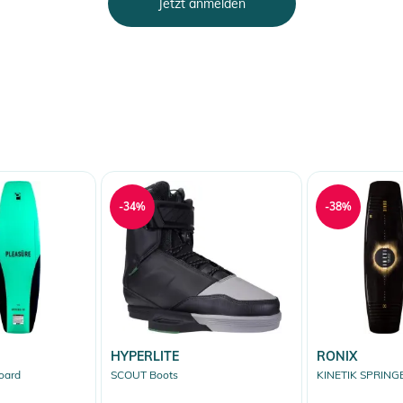
Jetzt anmelden
-34%
-38%
HYPERLITE
RONIX
oard
SCOUT Boots
KINETIK SPRING