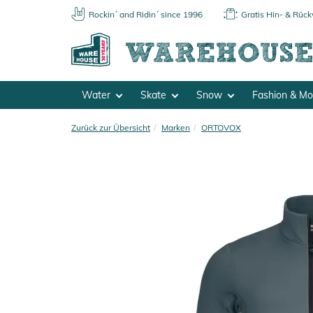
Rockin´ and Ridin´ since 1996
Gratis Hin- & Rüc
Water
Skate
Snow
Fashion & M
Zurück zur Übersicht
Marken
ORTOVOX