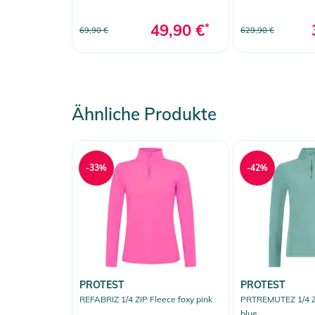
49,90 €
*
69,90 €
629,90 €
Ähnliche Produkte
-33%
-42%
PROTEST
PROTEST
REFABRIZ 1/4 ZIP Fleece foxy pink
PRTREMUTEZ 1/4 ZI
blue