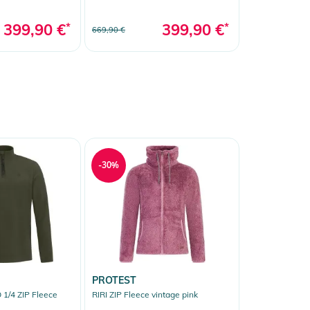
399,90 €
*
399,90 €
*
669,90 €
-30%
PROTEST
/4 ZIP Fleece
RIRI ZIP Fleece vintage pink