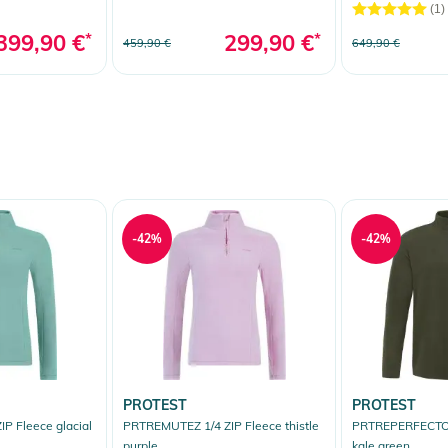
(1)
399,90 €
*
299,90 €
*
459,90 €
649,90 €
-42%
-42%
PROTEST
PROTEST
P Fleece glacial
PRTREMUTEZ 1/4 ZIP Fleece thistle
PRTREPERFECTO 1
purple
kale green