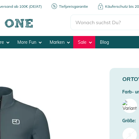
kversand ab 100€ (DE/AT)
Tiefpreisgarantie
Käuferschutz bis 2
ore
More Fun
Marken
Sale
Blog
ORTO
Farb- un
Größe:
S