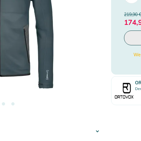
219,90 
174,
Wen
O
Den