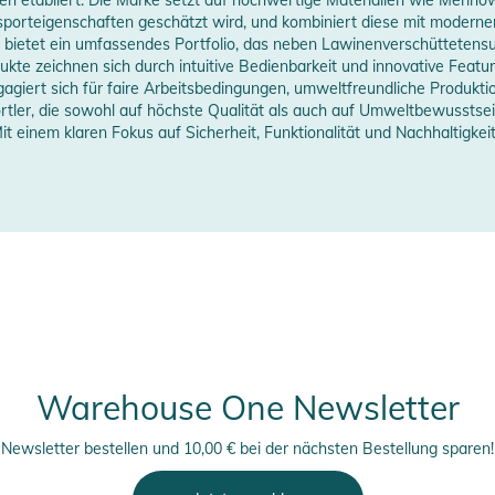
porteigenschaften geschätzt wird, und kombiniert diese mit modernen 
zeigen
bietet ein umfassendes Portfolio, das neben Lawinenverschüttetens
kte zeichnen sich durch intuitive Bedienbarkeit und innovative Featur
giert sich für faire Arbeitsbedingungen, umweltfreundliche Produkti
rtler, die sowohl auf höchste Qualität als auch auf Umweltbewusstsein
it einem klaren Fokus auf Sicherheit, Funktionalität und Nachhaltigk
erheitshinweise
ungen finden Sie direkt am Produkt.
Warehouse One Newsletter
Newsletter bestellen und 10,00 € bei der nächsten Bestellung sparen!