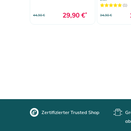
(1)
29,90 €
*
44,90 €
34,90 €
Zertifizierter Trusted Shop
Gr
ab