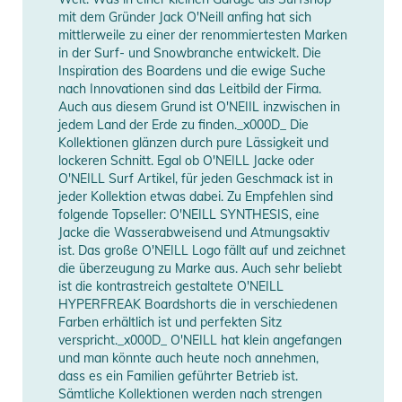
Länge (cm)
30
mit dem Gründer Jack O'Neill anfing hat sich
mittlerweile zu einer der renommiertesten Marken
Manufacturer
Herstellerangaben
in der Surf- und Snowbranche entwickelt. Die
Inspiration des Boardens und die ewige Suche
Information
anzeigen
nach Innovationen sind das Leitbild der Firma.
Auch aus diesem Grund ist O'NEIIL inzwischen in
jedem Land der Erde zu finden._x000D_ Die
Kollektionen glänzen durch pure Lässigkeit und
lockeren Schnitt. Egal ob O'NEILL Jacke oder
O'NEILL Surf Artikel, für jeden Geschmack ist in
jeder Kollektion etwas dabei. Zu Empfehlen sind
folgende Topseller: O'NEILL SYNTHESIS, eine
Jacke die Wasserabweisend und Atmungsaktiv
ist. Das große O'NEILL Logo fällt auf und zeichnet
die überzeugung zu Marke aus. Auch sehr beliebt
ist die kontrastreich gestaltete O'NEILL
HYPERFREAK Boardshorts die in verschiedenen
Farben erhältlich ist und perfekten Sitz
verspricht._x000D_ O'NEILL hat klein angefangen
und man könnte auch heute noch annehmen,
dass es ein Familien geführter Betrieb ist.
Sämtliche Kollektionen werden nach strengen