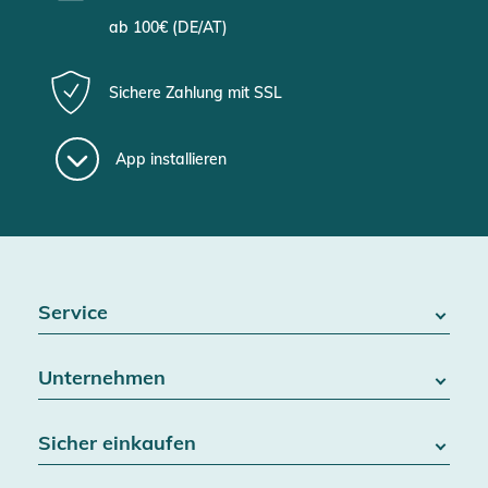
ab 100€ (DE/AT)
Sichere Zahlung mit SSL
App installieren
Service
FAQ / Hilfe
Unternehmen
Batteriegesetz
Kontakt
Über uns
Widerrufsrecht
Sicher einkaufen
Blog
Vertrag widerrufen
Team
Datenschutz