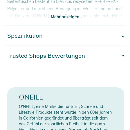
Seitentaschen besteht zu 50% aus recyceltem REPREVE®-
Polyester und macht jede Bewegung im Wasser und an Land
mit. Dank der O'Neill Hyperdry-Behandlung ist sie nach deiner
- Mehr anzeigen -
Session im Handumdrehen wieder trocken. Sie hat einen
Gummibund mit Kordelzug, Seitentaschen und einen
Spezifikation
- Mehr anzeigen -
Siebdruck am Bein.
Eigenschaften:
Artikelnummer
2332025010178
Trusted Shops Bewertungen
- Fit: High Waist / Regular
Gender
Women
- Micro Fibre
- O'Neill Hyperdry
Erscheinungsjahr
2025
- Screen Print at leg
- 12 Inch
Farbe
red
ONEILL
Produktinformationen und
Material
100% Polyester
O'NEILL, eine Marke die für Surf, Schnee und
Sicherheitshinweise
Lifestyle Produkte steht wurde in den 60er Jahren
Länge (Zoll)
12
in Californien gegründet und überträgt seit dem
Gebrauchsanweisungen, Sicherheitshinweise und Warnungen
das Gefühl der sportlichen Freiheit in die ganze
finden Sie direkt am Produkt.
Welt. Was in einer kleinen Garage als Surfshop