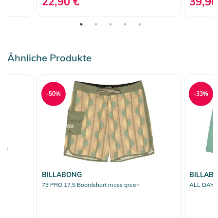
22,90 €
39,90
Ähnliche Produkte
-50%
-33%
BILLABONG
BILLAB
e
73 PRO 17,5 Boardshort moss green
ALL DAY L