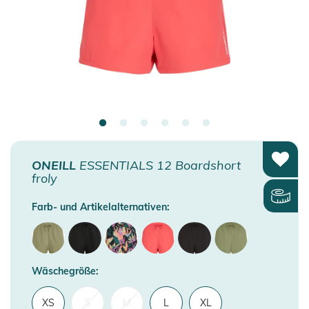
ONEILL
ESSENTIALS 12 Boardshort
froly
Farb- und Artikelalternativen:
Wäschegröße:
XS
S
M
L
XL