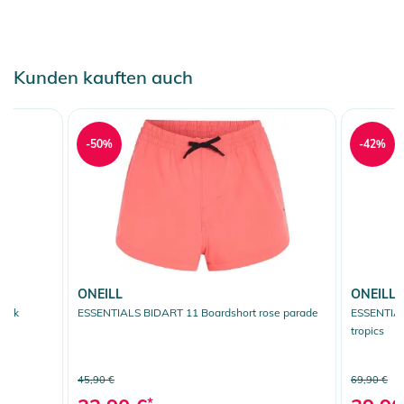
Kunden kauften auch
-50%
-42%
ONEILL
ONEILL
lack
ESSENTIALS BIDART 11 Boardshort rose parade
ESSENTIAL
tropics
45,90 €
69,90 €
*