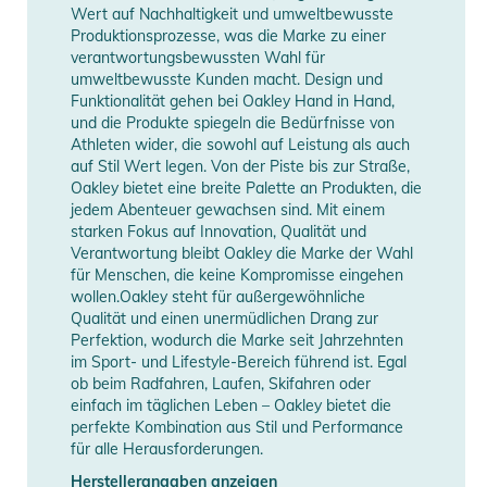
Wert auf Nachhaltigkeit und umweltbewusste
Produktinformationen und
Produktionsprozesse, was die Marke zu einer
Sicherheitshinweise
verantwortungsbewussten Wahl für
umweltbewusste Kunden macht. Design und
Gebrauchsanweisungen, Sicherheitshinweise und Warnungen
Funktionalität gehen bei Oakley Hand in Hand,
finden Sie direkt am Produkt.
und die Produkte spiegeln die Bedürfnisse von
Athleten wider, die sowohl auf Leistung als auch
auf Stil Wert legen. Von der Piste bis zur Straße,
Oakley bietet eine breite Palette an Produkten, die
jedem Abenteuer gewachsen sind. Mit einem
starken Fokus auf Innovation, Qualität und
Verantwortung bleibt Oakley die Marke der Wahl
für Menschen, die keine Kompromisse eingehen
wollen.Oakley steht für außergewöhnliche
Qualität und einen unermüdlichen Drang zur
Perfektion, wodurch die Marke seit Jahrzehnten
im Sport- und Lifestyle-Bereich führend ist. Egal
ob beim Radfahren, Laufen, Skifahren oder
einfach im täglichen Leben – Oakley bietet die
perfekte Kombination aus Stil und Performance
für alle Herausforderungen.
Herstellerangaben anzeigen