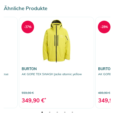
Ähnliche Produkte
-37%
-28%
BURTON
BURTO
e true
AK GORE TEX SWASH Jacke atomic yellow
AK GORE T
559,90 €
489,90 €
349,90 €
*
349,9