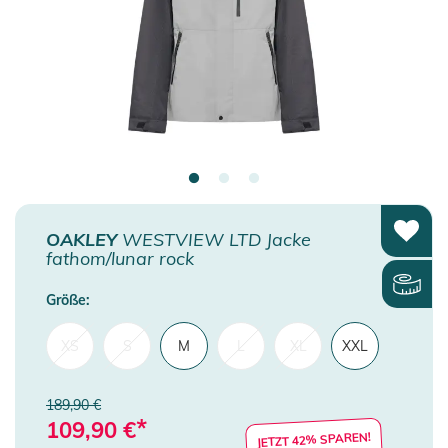
OAKLEY
WESTVIEW LTD Jacke
fathom/lunar rock
Größe:
XS
S
M
L
XL
XXL
189,90 €
*
109,90
€
JETZT 42% SPAREN!