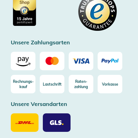
Showroom Düsseldorf
Käuferschutz bis 20000€
Cookie-Einstellungen
Impressum
Gratis Versand ab 100€ Bestellwert (in DE/AT)
Kostenlose Rücksendung (aus DE/AT)
Zertifizierter Trusted Shop
Unsere Zahlungsarten
Rechnungs-
Raten-
Lastschrift
Vorkasse
kauf
zahlung
Unsere Versandarten
Unsere
Unsere
Versandarten
Versandarten
DHL
GLS