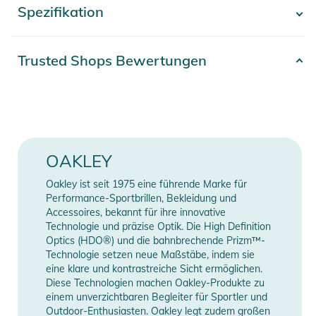
Spezifikation
- Mehr anzeigen -
Die Jacke ist mit einer RFID-Tasche und mehreren
Reißverschlusstaschen für die wichtigsten Utensilien
ausgestattet.
Artikelnummer
2332425010693
Trusted Shops Bewertungen
Farbe
blue
Eigenschaften
- 43 % POLYESTER, 57 % RECYCLING-POLYESTER
Gender
Men
- FN dry 10k mit O-protect DWR Imprägnierung
- Jacke mit durchgehendem Reißverschluss
Erscheinungsjahr
2026
OAKLEY
- Drei-Punkt-Kapuzenverstellsystem
- Brusttasche links mit Reißverschluss
Material
100% Polyester
Oakley ist seit 1975 eine führende Marke für
- Fronttaschen mit Reißverschluss
Performance-Sportbrillen, Bekleidung und
- RFID-Passtasche
Accessoires, bekannt für ihre innovative
Manufacturer
Herstellerangaben
Technologie und präzise Optik. Die High Definition
- Unterarm-Belüftung
Information
anzeigen
Optics (HDO®) und die bahnbrechende Prizm™-
- Schneefang
Technologie setzen neue Maßstäbe, indem sie
- Cinch-System am Saum
eine klare und kontrastreiche Sicht ermöglichen.
- 154 Gramm
Diese Technologien machen Oakley-Produkte zu
einem unverzichtbaren Begleiter für Sportler und
- Performance Passform
Outdoor-Enthusiasten. Oakley legt zudem großen