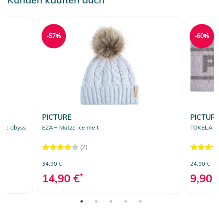
-57%
-60%
PICTURE
PICTUR
cke abyss
EZAH Mütze ice melt
TOKELA St
(2)
34,90 €
24,90 €
14,90 €
*
9,90 