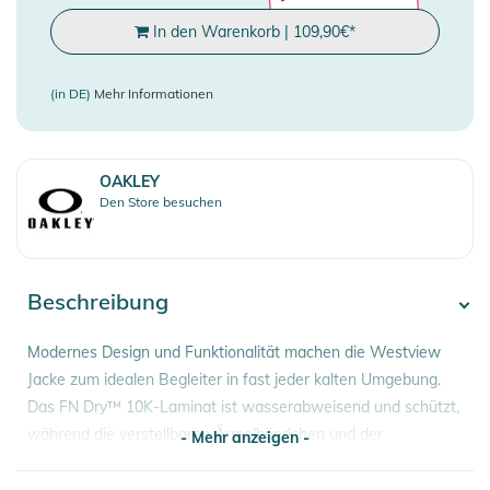
In den Warenkorb
|
109,90
€
*
(in DE)
Mehr Informationen
OAKLEY
Den Store besuchen
Beschreibung
Modernes Design und Funktionalität machen die Westview
Jacke zum idealen Begleiter in fast jeder kalten Umgebung.
Das FN Dry™ 10K-Laminat ist wasserabweisend und schützt,
während die verstellbaren Ärmelbündchen und der
- Mehr anzeigen -
Schneefang die Wärme speichern. Belüftungsöffnungen
unter den Armen sorgen für eine bedarfsgerechte Kühlung.