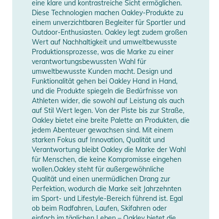
Gebrauchsanweisungen, Sicherheitshinweise und Warnungen
eine klare und kontrastreiche Sicht ermöglichen.
Diese Technologien machen Oakley-Produkte zu
finden Sie direkt am Produkt.
einem unverzichtbaren Begleiter für Sportler und
Outdoor-Enthusiasten. Oakley legt zudem großen
Wert auf Nachhaltigkeit und umweltbewusste
Produktionsprozesse, was die Marke zu einer
verantwortungsbewussten Wahl für
umweltbewusste Kunden macht. Design und
Funktionalität gehen bei Oakley Hand in Hand,
und die Produkte spiegeln die Bedürfnisse von
Athleten wider, die sowohl auf Leistung als auch
auf Stil Wert legen. Von der Piste bis zur Straße,
Oakley bietet eine breite Palette an Produkten, die
jedem Abenteuer gewachsen sind. Mit einem
starken Fokus auf Innovation, Qualität und
Verantwortung bleibt Oakley die Marke der Wahl
für Menschen, die keine Kompromisse eingehen
wollen.Oakley steht für außergewöhnliche
Qualität und einen unermüdlichen Drang zur
Perfektion, wodurch die Marke seit Jahrzehnten
im Sport- und Lifestyle-Bereich führend ist. Egal
ob beim Radfahren, Laufen, Skifahren oder
einfach im täglichen Leben – Oakley bietet die