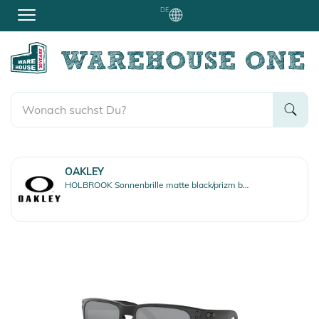
DE
OAKLEY
HOLBROOK Sonnenbrille matte black/prizm black polarized