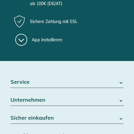
ab 100€ (DE/AT)
Sichere Zahlung mit SSL
App installieren
Service
FAQ / Hilfe
Unternehmen
Batteriegesetz
Kontakt
Über uns
Widerrufsrecht
Sicher einkaufen
Blog
Vertrag widerrufen
Team
Datenschutz
Versand & Lieferung