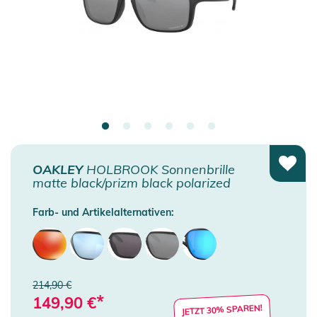
OAKLEY
HOLBROOK Sonnenbrille
matte black/prizm black polarized
Farb- und Artikelalternativen:
214,90 €
*
149,90
€
JETZT 30% SPAREN!