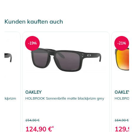
Kunden kauften auch
-19%
-21%
OAKLEY
OAKLEY
lack/prizm
HOLBROOK Sonnenbrille matte black/prizm grey
HOLBROOK 
154,90 €
164,90 €
124,90 €
*
129,9