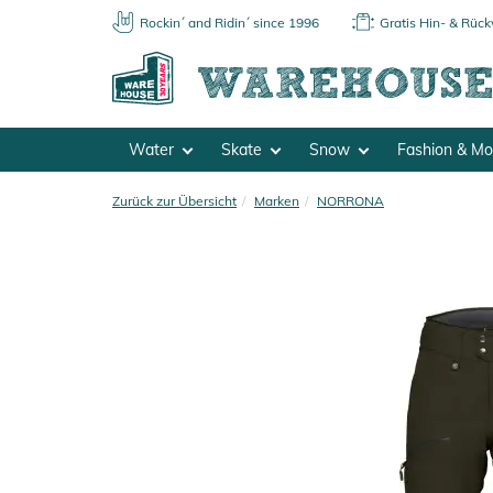
Rockin´ and Ridin´ since 1996
Gratis Hin- & Rüc
Water
Skate
Snow
Fashion & M
Zurück zur Übersicht
Marken
NORRONA