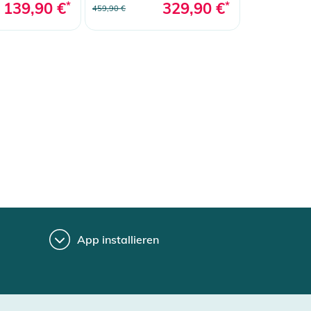
139,90 €
*
329,90 €
*
459,90 €
App installieren