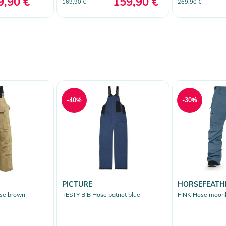
9,90 €
159,90 €
169,90 €
269,90 €
-40%
-30%
PICTURE
HORSEFEATH
se brown
TESTY BIB Hose patriot blue
FINK Hose moonl