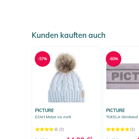
- Fronttaschen mit Reißverschluss mit wasserfeste
- Oberschenkeltasche mit Reißverschluss mit wass
Produktinformationen und Sich
Kunden kauften auch
Gebrauchsanweisungen, Sicherheitshinweise und Warn
-57%
-60%
PICTURE
PICTURE
EZAH Mütze ice melt
TOKELA Stirnband 
(2)
(1)
*