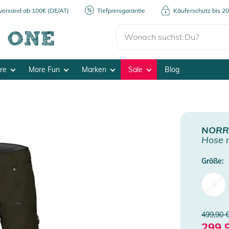
kversand ab 100€ (DE/AT)
Tiefpreisgarantie
Käuferschutz bis 2
ore
More Fun
Marken
Sale
Blog
NOR
Hose r
Größe:
S
499,90 
299,