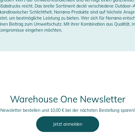
erstellerangaben anzeigen
ßabdrucks reicht. Das breite Sortiment deckt verschiedene Outdoor-Ak
skandinavischer Schlichtheit. Norrøna-Produkte sind auf höchste Ans
t, um bestmögliche Leistung zu bieten. Wer sich für Norrøna entscheid
einen Beitrag zum Umweltschutz. Mit ihrer Kombination aus Qualität,
e Kompromisse eingehen möchten.
 4 Schiebern
Warehouse One Newsletter
mm Band
sten YKK®-Reißverschlüssen
Newsletter bestellen und 10,00 € bei der nächsten Bestellung sparen!
KK®-Reißverschlüssen und Mesh
Jetzt anmelden
gt werden