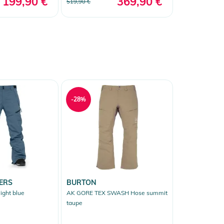
199,90 €
369,90 €
519,90 €
-28%
ERS
BURTON
ight blue
AK GORE TEX SWASH Hose summit
taupe