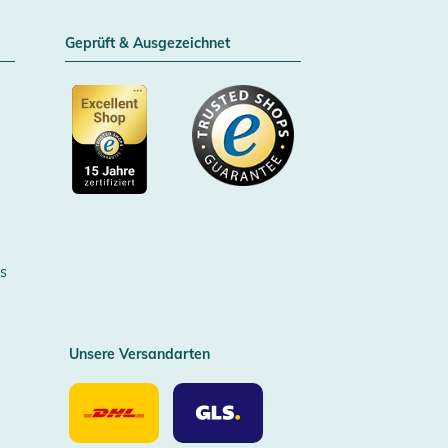
Geprüft & Ausgezeichnet
Zertifizierter Trusted Shop
s
Unsere Versandarten
Unsere
Unsere
Versandarten
Versandarten
DHL
GLS