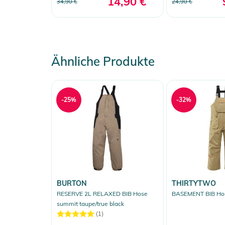
14,90 €
34,90 €
24,90 €
Ähnliche Produkte
-25%
-32%
BURTON
THIRTYTWO
RESERVE 2L RELAXED BIB Hose
BASEMENT BIB Ho
summit taupe/true black
(1)