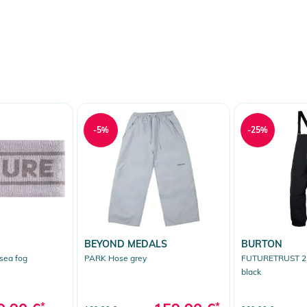
n YKK®-Reißverschlüssen
erabweisendem YKK®-Reißverschluss
erheitshinweise
ungen finden Sie direkt am Produkt.
-5%
-25%
BEYOND MEDALS
BURTON
sea fog
PARK Hose grey
FUTURETRUST 2L
black
*
*