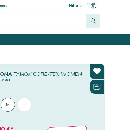
DE
Hilfe
0000€
RONA
TAMOK GORE-TEX WOMEN
osin
M
L
€
*
90
€