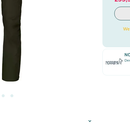
Wen
N
Den