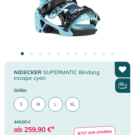
NIDECKER
SUPERMATIC Bindung
escape cyan
Größe:
S
M
L
XL
449,90 €
*
ab
259,90
€
JETZT 42% SPAREN!