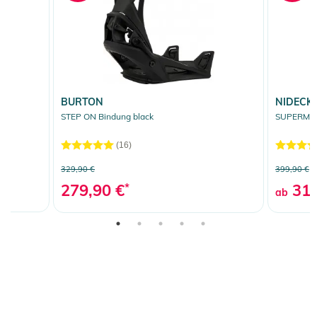
BURTON
NIDECK
STEP ON Bindung black
SUPERMATI
(16)
329,90 €
399,90 €
279,90 €
*
319
ab