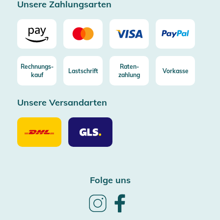
Unsere Zahlungsarten
Rechnungs-
Raten-
Lastschrift
Vorkasse
kauf
zahlung
Unsere Versandarten
Unsere
Unsere
Versandarten
Versandarten
DHL
GLS
Folge uns
Follow
Follow
us
us
on
on