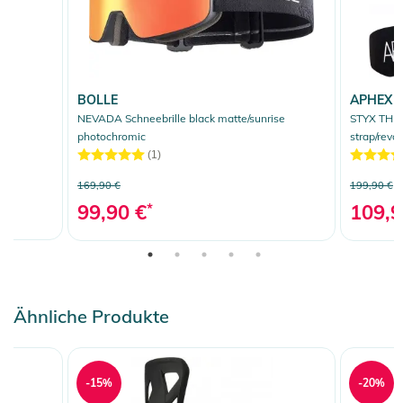
BOLLE
APHEX
NEVADA Schneebrille black matte/sunrise
STYX THE 
photochromic
strap/revo
(1)
169,90 €
199,90 €
99,90 €
*
109,9
Ähnliche Produkte
-15%
-20%