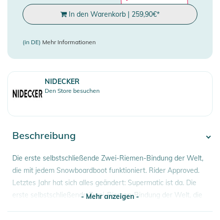
In den Warenkorb
|
259,90
€
*
(in DE)
Mehr Informationen
NIDECKER
Den Store besuchen
Beschreibung
Die erste selbstschließende Zwei-Riemen-Bindung der Welt,
die mit jedem Snowboardboot funktioniert. Rider Approved.
Letztes Jahr hat sich alles geändert: Supermatic ist da. Die
erste selbstschließende Zwei-Riemen-Bindung der Welt, die
- Mehr anzeigen -
mit jedem Snowboard-Boot funktioniert. Ein einfaches,
schneesicheres System, bei dem man die Schuhe nicht mehr