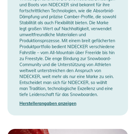
- KNÖCHELRIEMEN: Hybrid Exo-Frame PowerStrap
und Boots von NIDECKER sind bekannt für ihre
- ZEHENRIEMEN: Hexo Toecap
fortschrittlichen Technologien, wie die Absorbnid-
- BUCKLES: LSR, Locking Slap Ratchets
Dämpfung und präzise Camber-Profile, die sowohl
Stabilität als auch Flexibilität bieten. Die Marke
- FLEX-RATE: Mittelsteif
legt großen Wert auf Nachhaltigkeit, verwendet
umweltfreundliche Materialien und
Produktinformationen und
Produktionsprozesse. Mit einem breit gefächerten
Sicherheitshinweise
Produktportfolio bedient NIDECKER verschiedene
Fahrstile – vom All-Mountain über Freeride bis hin
Gebrauchsanweisungen, Sicherheitshinweise und Warnungen
zu Freestyle. Die enge Bindung zur Snowboard-
finden Sie direkt am Produkt.
Community und die Unterstützung von Athleten
weltweit unterstreichen den Anspruch von
NIDECKER, weit mehr als nur eine Marke zu sein.
Entscheidet man sich für NIDECKER, so wählt
man Tradition, technologische Exzellenz und eine
tiefe Leidenschaft für das Snowboarden.
Herstellerangaben anzeigen