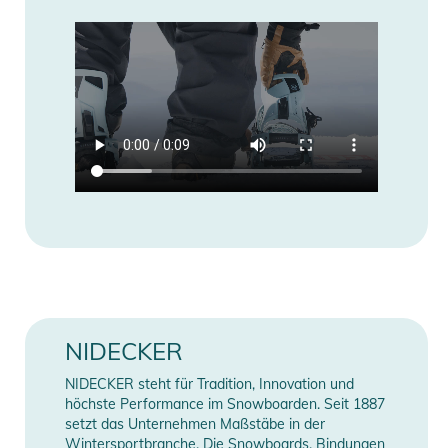
haben ihn auf Pisten, steilen und tiefen Freeride-Lines und im
Park mit einer Reihe von Fahrern getestet, von Amateuren bis
hin zu Weltmeistern und Olympioniken, und er funktioniert
überall - wirklich Rider Approved. Der Supermatic besteht aus
den beliebtesten Teilen der Nidecker-Linie, wie dem
bewährten glasgefüllten Nylon in der Baseplate. Das Asym
Hadron Hiback, das speziell für Supermatic abgestimmt
wurde, hat einen integrierten Neigungswinkelregler, mit dem
Sie das Ansprechverhalten nach Ihren Wünschen einstellen
können. Die Supermatic ist nicht für jeden geeignet, aber
seien wir ehrlich - du verdienst eine Bindung, mit der du mehr
Zeit mit dem Snowboarden verbringen kannst und weniger
mit dem Herumprobieren, bevor du einsteigst.
NIDECKER
Eigenschaften:
- BASEPLATE & HEELCUP: Glasgefülltes Nylon, Asym
NIDECKER steht für Tradition, Innovation und
Rockered Matic-Series
höchste Performance im Snowboarden. Seit 1887
setzt das Unternehmen Maßstäbe in der
- HIBACK: Nylon, Asym Hadron-Hiback Matic-Series
Wintersportbranche. Die Snowboards, Bindungen