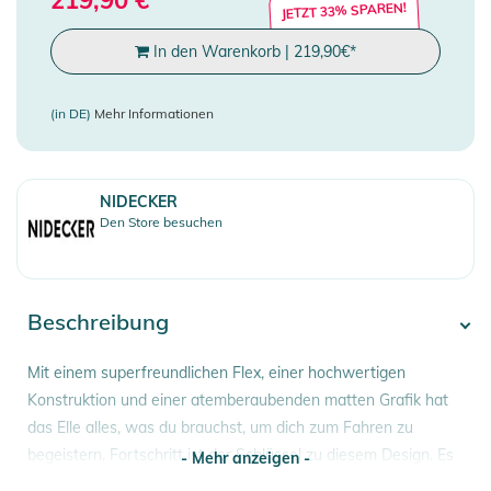
JETZT 33% SPAREN!
In den Warenkorb
|
219,90
€
*
(in DE)
Mehr Informationen
NIDECKER
Den Store besuchen
Beschreibung
Mit einem superfreundlichen Flex, einer hochwertigen
Konstruktion und einer atemberaubenden matten Grafik hat
das Elle alles, was du brauchst, um dich zum Fahren zu
begeistern. Fortschritt ist der Schlüssel zu diesem Design. Es
- Mehr anzeigen -
verfügt über unser fehlerverzeihendstes Freestyle-Camrock-