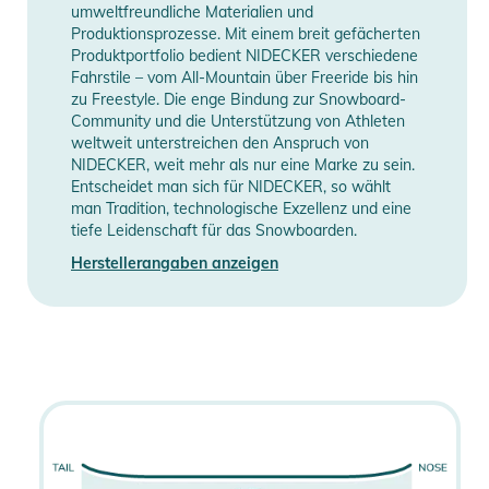
umweltfreundliche Materialien und
Manufacturer
Herstellerangaben
- BASE: N-5000
Produktionsprozesse. Mit einem breit gefächerten
Information
anzeigen
- Matte Finish
Produktportfolio bedient NIDECKER verschiedene
- Flex: 4
Fahrstile – vom All-Mountain über Freeride bis hin
zu Freestyle. Die enge Bindung zur Snowboard-
- Camber Name: Flatrock
Community und die Unterstützung von Athleten
weltweit unterstreichen den Anspruch von
Produktinformationen und
NIDECKER, weit mehr als nur eine Marke zu sein.
Sicherheitshinweise
Entscheidet man sich für NIDECKER, so wählt
man Tradition, technologische Exzellenz und eine
Gebrauchsanweisungen, Sicherheitshinweise und Warnungen
tiefe Leidenschaft für das Snowboarden.
finden Sie direkt am Produkt.
Herstellerangaben anzeigen