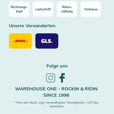
Rechnungs-
Raten-
Lastschrift
Vorkasse
kauf
zahlung
Unsere Versandarten
Unsere
Unsere
Versandarten
Versandarten
DHL
GLS
Folge uns
Follow
Follow
us
us
on
on
WAREHOUSE ONE - ROCKIN & RIDIN
Instagram
Facebook
SINCE 1996
* Preis inkl. MwSt. zzgl. Versandkosten / Streichpreise = UVP des
Herstellers