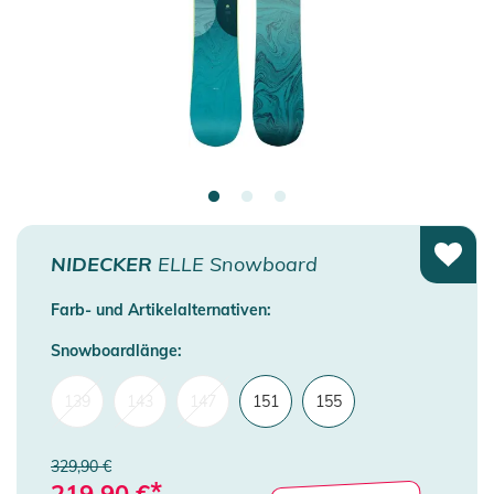
NIDECKER
ELLE Snowboard
Farb- und Artikelalternativen:
Snowboardlänge:
139
143
147
151
155
329,90 €
*
219,90
€