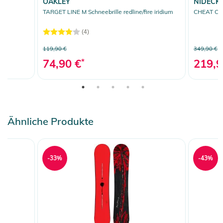
OAKLEY
NIDECK
TARGET LINE M Schneebrille redline/fire iridium
CHEAT C
(4)
119,90 €
349,90 €
74,90 €
*
219,9
Ähnliche Produkte
-33%
-43%