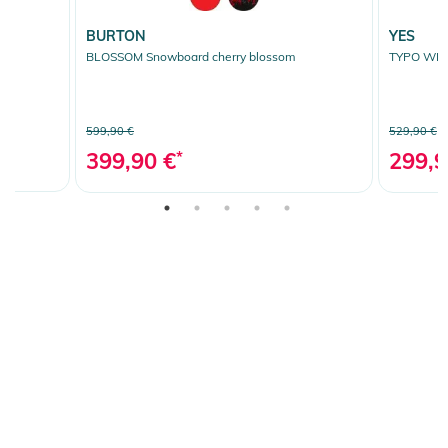
BURTON
YES
BLOSSOM Snowboard cherry blossom
TYPO WID
599,90 €
529,90 €
399,90 €
*
299,9