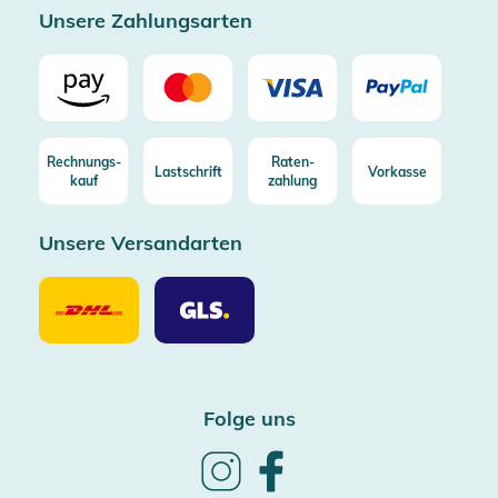
Unsere Zahlungsarten
Rechnungs-
Raten-
Lastschrift
Vorkasse
kauf
zahlung
Unsere Versandarten
Unsere
Unsere
Versandarten
Versandarten
DHL
GLS
Folge uns
Follow
Follow
us
us