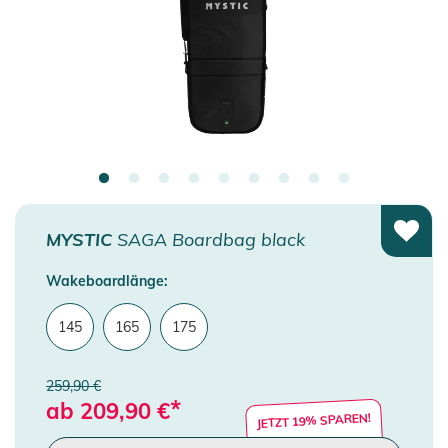
MYSTIC
SAGA Boardbag black
Wakeboardlänge:
145
165
175
259,90 €
*
ab
209,90
€
JETZT 19% SPAREN!