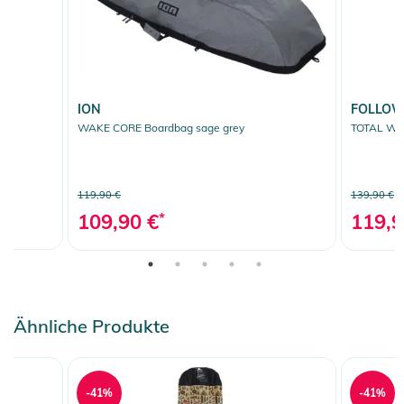
ION
FOLLO
WAKE CORE Boardbag sage grey
TOTAL We
119,90 €
139,90 €
109,90 €
*
119,9
Ähnliche Produkte
-41%
-41%