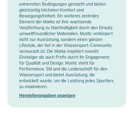
extremsten Bedingungen gemacht und bieten
Nutzung des Schultergurts
gleichzeitig höchsten Komfort und
- Reißverschluss zum Erweitern oder Komprimieren der
Bewegungsfreiheit. Ein weiteres zentrales
Tasche
Element der Marke ist ihre wachsende
- Verschließbare 3D-Mesh-Luftschlitze
Verpflichtung zu Nachhaltigkeit durch den Einsatz
umweltfreundlicher Materialien. Mystic verkörpert
- Reißverschlusstasche an der Außenseite der Tasche
nicht nur Ausrüstung, sondern einen ganzen
- Innentasche mit Klettverschluss (2x)
Lifestyle, der tief in der Wassersport-Community
- Kompaktes Aufbewahrungssystem
verwurzelt ist. Die Marke inspiriert sowohl
- Tragegriffe
Einsteiger als auch Profis durch ihr Engagement
für Qualität und Design. Mystic steht für
- Tasche für Adresskarten
Performance, Stil und die Leidenschaft für den
Wassersport und bietet Ausrüstung, die
Materialien:
entwickelt wurde, um die Leistung jedes Sportlers
- PU coated PET (600D)
zu maximieren.
- 420D Recycled PET sidewalls
Herstellerangaben anzeigen
Produktinformationen und
Sicherheitshinweise
Gebrauchsanweisungen, Sicherheitshinweise und Warnungen