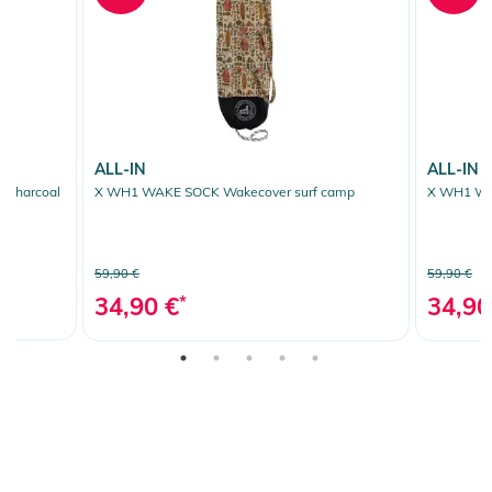
ALL-IN
ALL-IN
/charcoal
X WH1 WAKE SOCK Wakecover surf camp
X WH1 WA
59,90 €
59,90 €
34,90 €
*
34,90