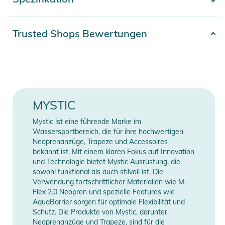
- Mehr anzeigen -
eingebaut, der straff bleibt, wenn er nicht gebraucht wird. Die
Saga bietet umfassenden Schutz und verfügt über Schlaufen
Artikelnummer
2332425003381
Trusted Shops Bewertungen
an den Seitenwänden, mit denen du Weichware befestigen
kannst, um die Schienen zusätzlich zu schützen. Im Inneren
Material
100% Polyester
findest du Kompressionsriemen und eine Trennwand, um
deine Boards zu sichern, sowie ein verschließbares 3D-Mesh-
Gender
Unisex
Belüftungssystem, damit alles frisch bleibt. Kleinere Dinge
kannst du in einer großen Außentasche oder in einer der drei
Farbe
black
MYSTIC
Innentaschen verstauen. Und wenn du die Saga aus dem
Erscheinungsjahr
2027
Weg haben willst, faltest du sie zusammen, komprimierst sie
Mystic ist eine führende Marke im
Wassersportbereich, die für ihre hochwertigen
mit den Riemen und verstaust sie bis zu deiner nächsten
Neoprenanzüge, Trapeze und Accessoires
Reise.
Manufacturer
Herstellerangaben
bekannt ist. Mit einem klaren Fokus auf Innovation
Information
anzeigen
und Technologie bietet Mystic Ausrüstung, die
Eigenschaften:
sowohl funktional als auch stilvoll ist. Die
Verwendung fortschrittlicher Materialien wie M-
- Passt für 2 Surfbretter. Die meisten Formen kompatibel
Flex 2.0 Neopren und spezielle Features wie
- Schützende Polsterung
AquaBarrier sorgen für optimale Flexibilität und
- Gepolsterter 'Wave'-Schultergurt
Schutz. Die Produkte von Mystic, darunter
- Mehrere Verbindungseinstellungen für eine ergonomische
Neoprenanzüge und Trapeze, sind für die