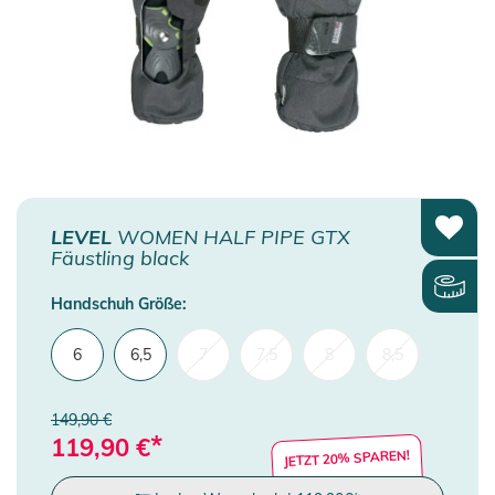
LEVEL
WOMEN HALF PIPE GTX
Fäustling black
Handschuh Größe:
6
6,5
7
7,5
8
8,5
149,90 €
*
119,90
€
JETZT 20% SPAREN!