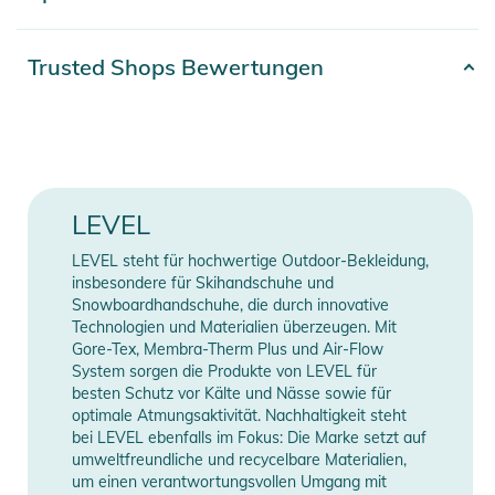
- Sturmleine
- Lederpalme
Artikelnummer
2100001077464
Trusted Shops Bewertungen
- Brillenreiniger
Gender
Women
- Nasenreiniger
- Kevlar
Farbe
black
- Länger Manschette
- Lasered Palm
Obermaterial: 21,1% Polyamid,
LEVEL
- Membran: Gore-Tex
75,9% Polyester, 1,8% Aramin,
Material
- Isolierung: WarmMax
1,2% Elasthan / Futter: 80%
LEVEL steht für hochwertige Outdoor-Bekleidung,
- Technologie: Biomexschutz Biomex Pad
insbesondere für Skihandschuhe und
Polyester, 20% Polypropylen
Snowboardhandschuhe, die durch innovative
Technologien und Materialien überzeugen. Mit
Feature
Protektor
Gore-Tex, Membra-Therm Plus und Air-Flow
System sorgen die Produkte von LEVEL für
Erscheinungsjahr
2026
besten Schutz vor Kälte und Nässe sowie für
optimale Atmungsaktivität. Nachhaltigkeit steht
Produktinformationen und
Manufacturer
bei LEVEL ebenfalls im Fokus: Die Marke setzt auf
Herstellerangaben anzeigen
Sicherheitshinweise
umweltfreundliche und recycelbare Materialien,
Information
um einen verantwortungsvollen Umgang mit