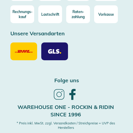
Rechnungs-
Raten-
Lastschrift
Vorkasse
kauf
zahlung
Unsere Versandarten
Unsere
Unsere
Versandarten
Versandarten
DHL
GLS
Folge uns
Follow
Follow
us
us
on
on
WAREHOUSE ONE - ROCKIN & RIDIN
Instagram
Facebook
SINCE 1996
* Preis inkl. MwSt. zzgl. Versandkosten / Streichpreise = UVP des
Herstellers