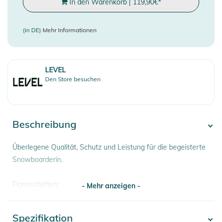
In den Warenkorb
|
119,90
€
*
(in DE)
Mehr Informationen
LEVEL
Den Store besuchen
Beschreibung
Überlegene Qualität, Schutz und Leistung für die begeisterte
Snowboarderin.
Eigenschaften:
- Mehr anzeigen -
- Wasserabweisend
- Abnehmbares Futter
Spezifikation
- Mehr anzeigen -
- Breathable System