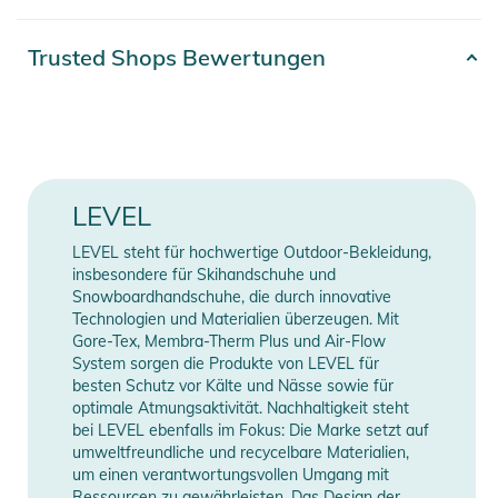
- Abnehmbare Leine
- Breath. System. Dieses System basiert auf einem speziel
Artikelnummer
2100003784179
Trusted Shops Bewertungen
konzipierten Luftaustauscher auf der Oberfläche der
Erscheinungsjahr
2026
Handschuhe
- Spezialkordel zum sichern des Handschuhs an der Hand
Obermaterial: 31,7% Polyamid,
- Goggle Reiniger aus Wildleder
64,9% Polyester, 1,3% Aramin,
- Nose Cleaner aus Spezialgewebe am Daumen
Material
2,1% Elasthan / Futter: 80%
LEVEL
- Cord Lock Schoeller-Kevlar. Hierbei handelt es sich um das
Polyester, 20% Polypropylen
widerstandfähigste Kevlar, das auf dem Markt erhältlich ist.
LEVEL steht für hochwertige Outdoor-Bekleidung,
- Long Cuff. Verhindert Eindringen von Schnee in den
insbesondere für Skihandschuhe und
Gender
Men
Handschuh
Snowboardhandschuhe, die durch innovative
Technologien und Materialien überzeugen. Mit
- Fit: Relaxed
Farbe
black
Gore-Tex, Membra-Therm Plus und Air-Flow
- Membrane: Membra-Therm Plus. Wasserbeständig und sehr
System sorgen die Produkte von LEVEL für
atmungsaktiv
Feature
Protektor
besten Schutz vor Kälte und Nässe sowie für
- Insulation: Fleece
optimale Atmungsaktivität. Nachhaltigkeit steht
Protektor-Typ
Hand
bei LEVEL ebenfalls im Fokus: Die Marke setzt auf
- Technologie: Biomex Protection System. Entstanden aus der
umweltfreundliche und recycelbare Materialien,
engen Zusammenarbeit zwischen Snowboard Pros,
um einen verantwortungsvollen Umgang mit
Manufacturer
Medizinern und BiomechanikernMembrane: Membra-Therm
Herstellerangaben anzeigen
Ressourcen zu gewährleisten. Das Design der