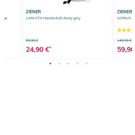
ZIENER
ZIENER
ange
LANI GTX Handschuh dusty grey
GORIUS AW
59,90 €
149,90 €
24,90 €
*
59,90