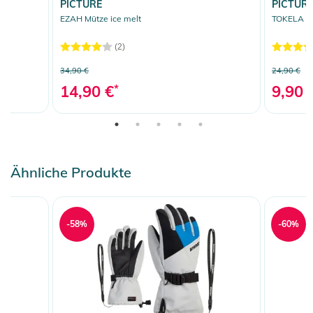
PICTURE
PICTUR
EZAH Mütze ice melt
TOKELA St
(2)
34,90 €
24,90 €
14,90 €
*
9,90 
Ähnliche Produkte
-58%
-60%