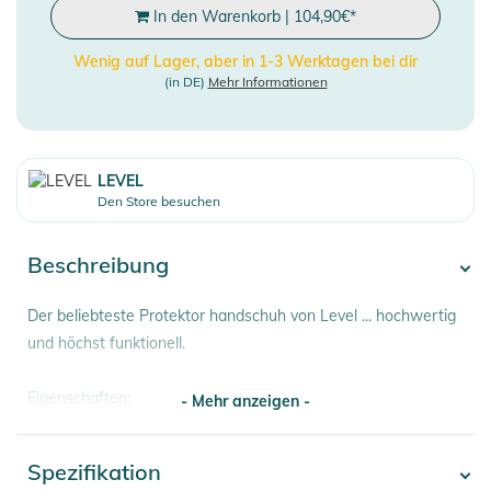
In den Warenkorb
|
104,90
€
*
Wenig auf Lager, aber in 1-3 Werktagen bei dir
(in DE)
Mehr Informationen
LEVEL
Den Store besuchen
Beschreibung
Der beliebteste Protektor handschuh von Level ... hochwertig
und höchst funktionell.
Eigenschaften:
- Mehr anzeigen -
- Wasserressisente Behandlung. Spezielle Beschichtungen
sorgen für Wasserbeständigkeit
Spezifikation
- Mehr anzeigen -
- Ultranet Sint