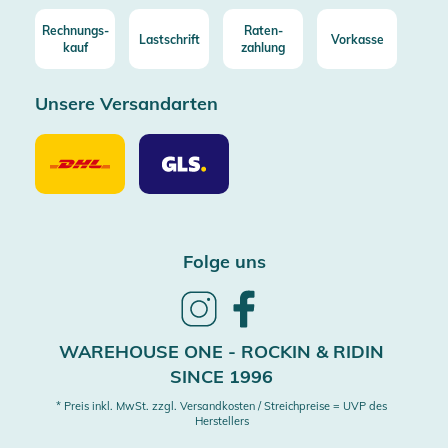
Rechnungs-
Raten-
Lastschrift
Vorkasse
kauf
zahlung
Unsere Versandarten
Unsere
Unsere
Versandarten
Versandarten
DHL
GLS
Folge uns
Follow
Follow
us
us
on
on
WAREHOUSE ONE - ROCKIN & RIDIN
Instagram
Facebook
SINCE 1996
* Preis inkl. MwSt. zzgl. Versandkosten / Streichpreise = UVP des
Herstellers