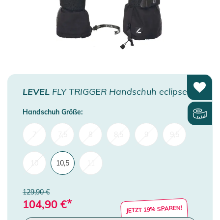
LEVEL
FLY TRIGGER Handschuh eclipse
Handschuh Größe:
7
7,5
8
8,5
9
9,5
10
10,5
11
129,90 €
*
104,90
€
JETZT 19% SPAREN!