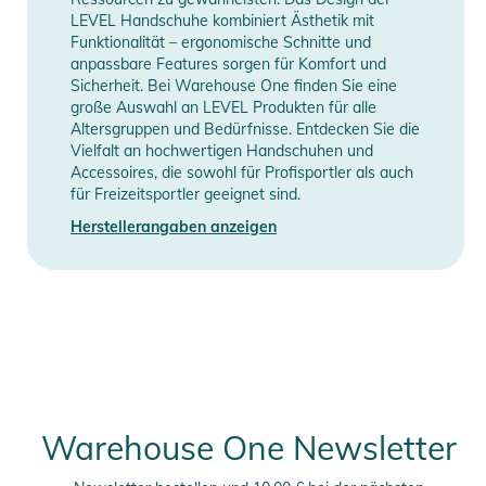
Information
Plus. Wasserbeständig und sehr atmungsaktiv
LEVEL Handschuhe kombiniert Ästhetik mit
Funktionalität – ergonomische Schnitte und
- Insulation: Fleece
anpassbare Features sorgen für Komfort und
- Technologie: Biomex Protection System. Entstanden aus der
Sicherheit. Bei Warehouse One finden Sie eine
engen Zusammenarbeit zwischen Snowboard Pros,
große Auswahl an LEVEL Produkten für alle
Medizinern und Biomechanikern
Altersgruppen und Bedürfnisse. Entdecken Sie die
Vielfalt an hochwertigen Handschuhen und
Produktinformationen und
Accessoires, die sowohl für Profisportler als auch
für Freizeitsportler geeignet sind.
Sicherheitshinweise
Herstellerangaben anzeigen
Gebrauchsanweisungen, Sicherheitshinweise und Warnungen
finden Sie direkt am Produkt.
Warehouse One Newsletter