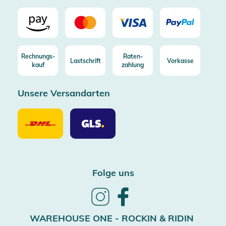
Rechnungs-
Raten-
Lastschrift
Vorkasse
kauf
zahlung
Unsere Versandarten
Unsere
Unsere
Versandarten
Versandarten
DHL
GLS
Folge uns
Follow
Follow
us
us
on
on
WAREHOUSE ONE - ROCKIN & RIDIN
Instagram
Facebook