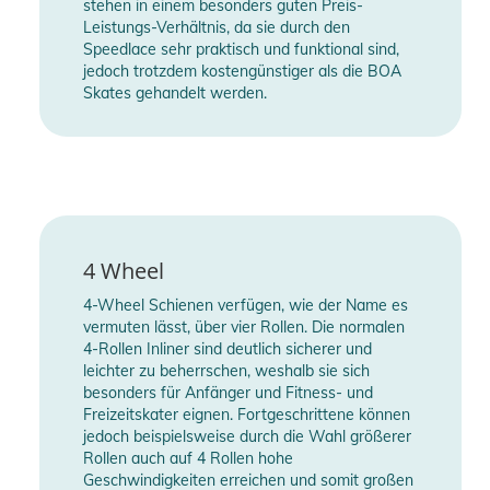
stehen in einem besonders guten Preis-
Leistungs-Verhältnis, da sie durch den
Produktinformationen und
Speedlace sehr praktisch und funktional sind,
Sicherheitshinweise
jedoch trotzdem kostengünstiger als die BOA
Skates gehandelt werden.
Gebrauchsanweisungen, Sicherheitshinweise und Warnungen
finden Sie direkt am Produkt.
4 Wheel
4-Wheel Schienen verfügen, wie der Name es
vermuten lässt, über vier Rollen. Die normalen
4-Rollen Inliner sind deutlich sicherer und
leichter zu beherrschen, weshalb sie sich
besonders für Anfänger und Fitness- und
Freizeitskater eignen. Fortgeschrittene können
jedoch beispielsweise durch die Wahl größerer
Rollen auch auf 4 Rollen hohe
Geschwindigkeiten erreichen und somit großen