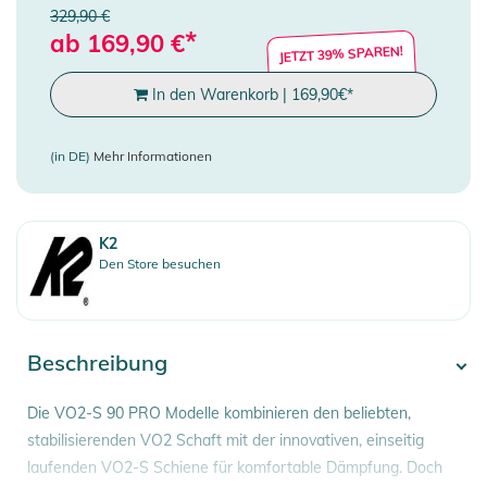
329,90 €
*
ab
169,90
€
JETZT 39% SPAREN!
In den Warenkorb
|
169,90
€
*
(in DE)
Mehr Informationen
K2
Den Store besuchen
Beschreibung
Die VO2-S 90 PRO Modelle kombinieren den beliebten,
stabilisierenden VO2 Schaft mit der innovativen, einseitig
laufenden VO2-S Schiene für komfortable Dämpfung. Doch