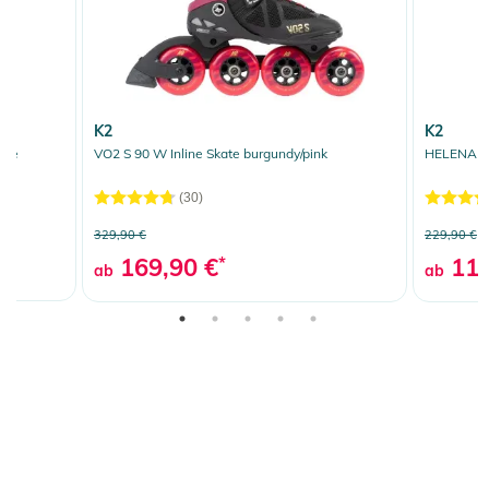
K2
K2
ate
VO2 S 90 W Inline Skate burgundy/pink
HELENA 84
(30)
329,90 €
229,90 €
169,90 €
*
119
ab
ab