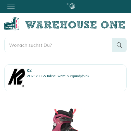
DE
K2
VO2 S 90 W Inline Skate burgundy/pink