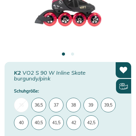
K2
VO2 S 90 W Inline Skate
burgundy/pink
Schuhgröße:
36
36,5
37
38
39
39,5
40
40,5
41,5
42
42,5