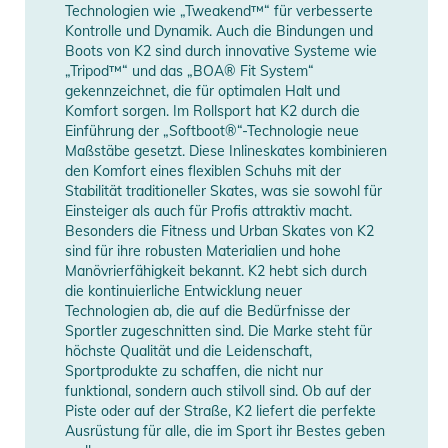
weltweit ersten SoftBoot® Inline-Skate vor - was die Welt
Technologien wie „Tweakend™“ für verbesserte
Kontrolle und Dynamik. Auch die Bindungen und
der Inline Skates für immer verändern sollte. Die K2 Original-
Boots von K2 sind durch innovative Systeme wie
Manufacturer
Herstellerangaben
SoftBoot®-Technologie wurde oft kopiert aber nie erreicht.
„Tripod™“ und das „BOA® Fit System“
Information
anzeigen
Bis heute führt die K2 Original-SoftBoot®-Technologie den
gekennzeichnet, die für optimalen Halt und
Markt an und wurde immer wieder weiter entwickelt um ein
Komfort sorgen. Im Rollsport hat K2 durch die
Einführung der „Softboot®“-Technologie neue
Höchstmaß an Komfort zu bieten. Egal ob für Damen, Herren
Maßstäbe gesetzt. Diese Inlineskates kombinieren
und Kinder für alle Zwecke vom Familienspaß bis hin zu
den Komfort eines flexiblen Schuhs mit der
täglicher Fitness und professionellen Wettkämpfen, ist das
Stabilität traditioneller Skates, was sie sowohl für
Softboot-Design auch heute noch das Maß aller Dinge im
Einsteiger als auch für Profis attraktiv macht.
Besonders die Fitness und Urban Skates von K2
Inline Skate-Bereich.
sind für ihre robusten Materialien und hohe
- Cuff: VO2 Cuff - eine Kunststoffummantelung am Schaft
Manövrierfähigkeit bekannt. K2 hebt sich durch
gibt maximale Stützkraft bei geringstem Gewicht
die kontinuierliche Entwicklung neuer
- Frame: VO2-S Schiene, verläuft ausschließlich auf der
Technologien ab, die auf die Bedürfnisse der
Sportler zugeschnitten sind. Die Marke steht für
Innenseite der Rollen. Das macht die Skates nicht nur zum
höchste Qualität und die Leidenschaft,
optischen Hingucker, die Dämpfung der neuen Schiene ist
Sportprodukte zu schaffen, die nicht nur
auch um ca. 15-20% besser als bei den vorübergehenden
funktional, sondern auch stilvoll sind. Ob auf der
VO2 Modellen. Trotzdem bieten die Skates auch bei
Piste oder auf der Straße, K2 liefert die perfekte
Ausrüstung für alle, die im Sport ihr Bestes geben
Höchstgeschwindigkeit die gewohnte Stabilität und