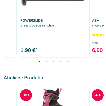
POWERSLIDE
ABA
STEEL DOUBLE 35 Achse
x WH1 TOR
9,90 €
1,90 €
*
6,90 
Ähnliche Produkte
-48%
-47%