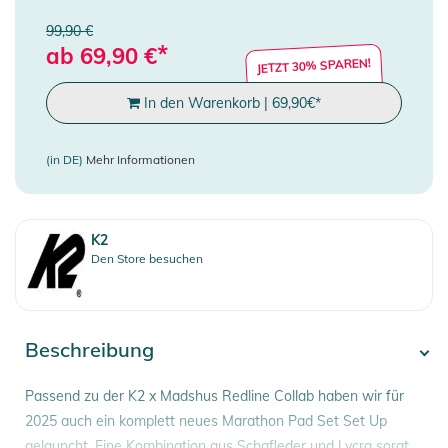
99,90 €
*
ab
69,90
€
JETZT 30% SPAREN!
In den Warenkorb
|
69,90
€
*
(in DE)
Mehr Informationen
K2
Den Store besuchen
Beschreibung
Passend zu der K2 x Madshus Redline Collab haben wir für
2025 auch ein komplett neues Marathon Pad Set Set Up
gelauncht. Eine Kombination aus Schafleder und Lycra sorgt