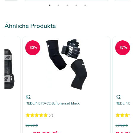
Ähnliche Produkte
-30%
-37%
K2
K2
REDLINE RACE Schonerset black
REDLINE R
(7)
99,90 €
39,90 €
*