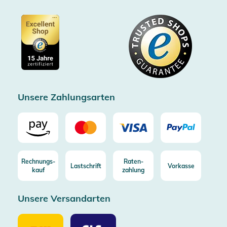
Partner
Barrierefreiheitserklärung
Zertifiziert durch Trusted Shops
Gutscheine
Datenschutz
Showroom Düsseldorf
Käuferschutz bis 20000€
Cookie-Einstellungen
Impressum
Gratis Versand ab 100€ Bestellwert (in DE/AT)
Kostenlose Rücksendung (aus DE/AT)
Zertifizierter Trusted Shop
Unsere Zahlungsarten
Rechnungs-
Raten-
Lastschrift
Vorkasse
kauf
zahlung
Unsere Versandarten
Unsere
Unsere