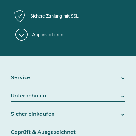
Sichere Zahlung mit SSL
App installieren
Service
FAQ / Hilfe
Unternehmen
Batteriegesetz
Kontakt
Über uns
Widerrufsrecht
Sicher einkaufen
Blog
Vertrag widerrufen
Team
Datenschutz
Versand & Lieferung
Jobs
Geprüft & Ausgezeichnet
AGB & Kundeninformationen
SSL-Verschlüsselung