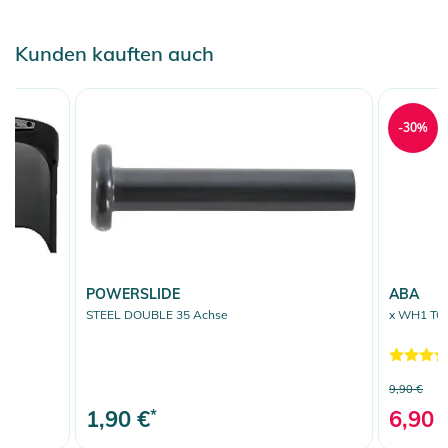
Kunden kauften auch
-30%
POWERSLIDE
ABA
STEEL DOUBLE 35 Achse
x WH1 TOR
9,90 €
1,90 €
*
6,90 