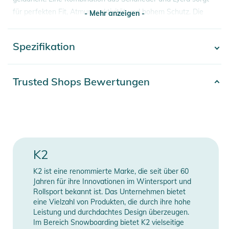
für perfekten Fit, Atmungsaktivität und hohem Schutz. Die
- Mehr anzeigen -
Schoner sitzen bequem auf der Haut und du merkst ihre
Anwesenheit nur beim Sturz, wenn sie dich für Schürfungen
Spezifikation
- Mehr anzeigen -
schützen!
Eigenschaften:
Artikelnummer
2100003770004
Trusted Shops Bewertungen
- Atmungsaktive, abriebfeste Mesh-Polster
Farbe
black
- Reflektierende Aufnähte für bessere Sichtbarkeit
- Polster umfassen: Handgelenkschützer, Knieschützer,
Gender
Men
Ellbogenschützer
Erscheinungsjahr
2025
Produktinformationen und
K2
Sicherheitshinweise
K2 ist eine renommierte Marke, die seit über 60
Manufacturer
Herstellerangaben
Gebrauchsanweisungen, Sicherheitshinweise und Warnungen
Jahren für ihre Innovationen im Wintersport und
Information
anzeigen
Rollsport bekannt ist. Das Unternehmen bietet
finden Sie direkt am Produkt.
eine Vielzahl von Produkten, die durch ihre hohe
Leistung und durchdachtes Design überzeugen.
Im Bereich Snowboarding bietet K2 vielseitige