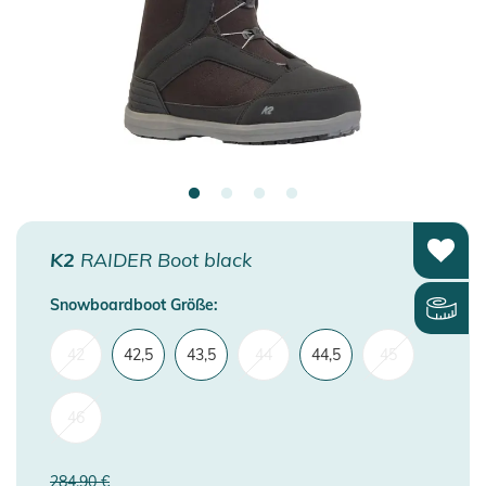
K2
RAIDER Boot black
Snowboardboot Größe:
42
42,5
43,5
44
44,5
45
46
284,90 €