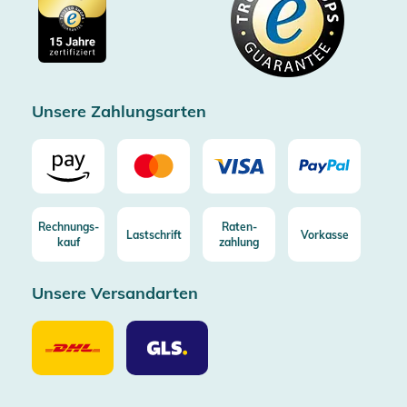
Cookie-Einstellungen
Impressum
Gratis Versand ab 100€ Bestellwert (in DE/AT)
Kostenlose Rücksendung (aus DE/AT)
Zertifizierter Trusted Shop
Unsere Zahlungsarten
Rechnungs-
Raten-
Lastschrift
Vorkasse
kauf
zahlung
Unsere Versandarten
Unsere
Unsere
Versandarten
Versandarten
DHL
GLS