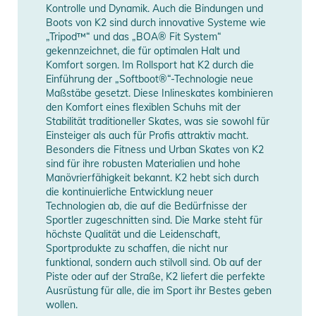
Kontrolle und Dynamik. Auch die Bindungen und
erhöhen, deine Knöchel mit Unterstützung und Polsterung zu
Boots von K2 sind durch innovative Systeme wie
umschließen und eine EVA-Fußbett für Komfort.
„Tripod™“ und das „BOA® Fit System“
gekennzeichnet, die für optimalen Halt und
Das Ganze haben wir auf einer griffigen, leichten
Komfort sorgen. Im Rollsport hat K2 durch die
Einführung der „Softboot®“-Technologie neue
Gummilaufsohle für Wanderungen und Erkundungen neuer
Maßstäbe gesetzt. Diese Inlineskates kombinieren
Gelände aufgebaut und die Zwischensohle mit unserem
den Komfort eines flexiblen Schuhs mit der
eigens entwickelten Harshmellow-Schaum gefüllt, um die
Stabilität traditioneller Skates, was sie sowohl für
Stoßdämpfung zu erhöhen und Vibrationen unter dem Fuß zu
Einsteiger als auch für Profis attraktiv macht.
Besonders die Fitness und Urban Skates von K2
dämpfen.
sind für ihre robusten Materialien und hohe
Manövrierfähigkeit bekannt. K2 hebt sich durch
Eigenschaften:
die kontinuierliche Entwicklung neuer
- Flex: 5
Technologien ab, die auf die Bedürfnisse der
Sportler zugeschnitten sind. Die Marke steht für
- Fußbett: Harshmellow Insole
höchste Qualität und die Leidenschaft,
- Snowboard Boot Schnürung: TX3 BOA® Lacing, H4 BOA®
Sportprodukte zu schaffen, die nicht nur
- Snowboard Boot Liner Konstruktion: Intuition® Comfort
funktional, sondern auch stilvoll sind. Ob auf der
Foam 3D
Piste oder auf der Straße, K2 liefert die perfekte
Ausrüstung für alle, die im Sport ihr Bestes geben
- Snowboard Schuh Liner Extras: Internal J -Bars, External J-
wollen.
Bars, Cored Ankle Pockets