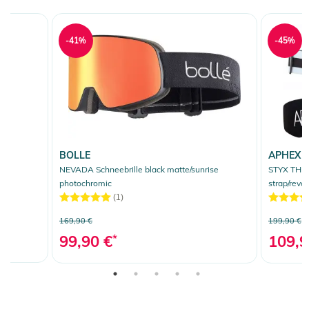
-41%
-45%
BOLLE
APHEX
ay
NEVADA Schneebrille black matte/sunrise
STYX THE 
photochromic
strap/revo
(1)
169,90 €
199,90 €
99,90 €
*
109,9