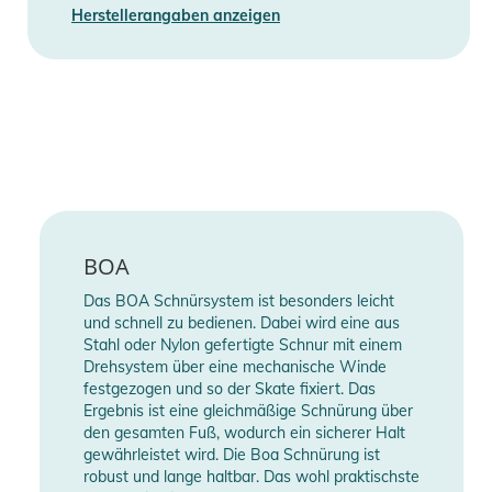
Herstellerangaben anzeigen
- Snowboard-Boot-Liner mit Schnürung: 3 Point Harness,
Lace Lock
- Snowboard Schuh Außensohle: RollSole 2.0
Produktinformationen und
Sicherheitshinweise
Gebrauchsanweisungen, Sicherheitshinweise und Warnungen
finden Sie direkt am Produkt.
BOA
Das BOA Schnürsystem ist besonders leicht
und schnell zu bedienen. Dabei wird eine aus
Stahl oder Nylon gefertigte Schnur mit einem
Drehsystem über eine mechanische Winde
festgezogen und so der Skate fixiert. Das
Ergebnis ist eine gleichmäßige Schnürung über
den gesamten Fuß, wodurch ein sicherer Halt
gewährleistet wird. Die Boa Schnürung ist
robust und lange haltbar. Das wohl praktischste