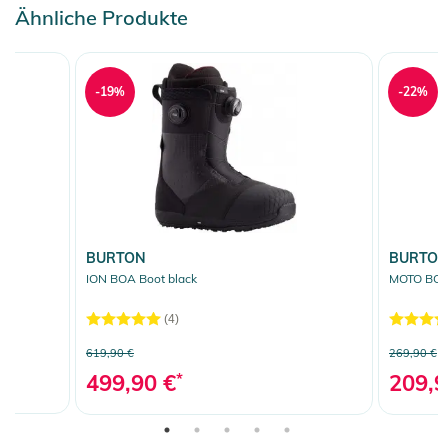
Ähnliche Produkte
-19%
-22%
BURTON
BURTO
ION BOA Boot black
MOTO BOA 
(4)
619,90 €
269,90 €
499,90 €
*
209,9