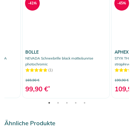
-41%
-45%
BOLLE
APHEX
/88A
NEVADA Schneebrille black matte/sunrise
STYX THE 
photochromic
strap/revo
(1)
169,90 €
199,90 €
99,90 €
*
109,9
Ähnliche Produkte