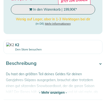
JETZT 23% SPAREN!
In den Warenkorb
|
199,90
€
*
Wenig auf Lager, aber in 1-3 Werktagen bei dir
(in DE)
Mehr Informationen
K2
Den Store besuchen
Beschreibung
Du hast den größten Teil deines Geldes für deinen
Ganzjahres-Skipass ausgegeben, brauchst aber trotzdem
einen gut sitzenden Snowboardboot, der die ganze Saison
hält? Der Benes hält dir den Rücken frei und ist viel mehr, als
- Mehr anzeigen -
du erwartest.