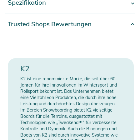
Spezifikation
- Mehr anzeigen -
Wir haben uns mit BOA® und Intuition® zusammengetan,
um dir das Preis-Leistungs-Verhältnis zu bieten, das du
suchst. Das H4 Coiler BOA® Fit System verwendet TX3
Artikelnummer
2332526024230
Trusted Shops Bewertungen
BOA-Schnürsenkel®, um einen sicheren Verschluss mit
Erscheinungsjahr
2026
einem mühelosen Drehen des Einstellrads zu gewährleisten.
Gender
Women
Der integrierte Intuition® Comfort Foam 3D Innenschuh
formt sich natürlich an die Form deines Fußes und ist mit
Farbe
black
K2
internen J-Bars ausgestattet, um deine Knöchel zu schützen
Diesen wärmeformbaren Innenschuh kombinieren wir mit
Verschluss
BOA
K2 ist eine renommierte Marke, die seit über 60
unserer einfach zu bedienenden Fast-In Innenschuh-
Jahren für ihre Innovationen im Wintersport und
Schnürung für eine erstklassige Passform.
Step In / Standard
Rollsport bekannt ist. Das Unternehmen bietet
Kompatibilität
eine Vielzahl von Produkten, die durch ihre hohe
Bindungen
Leistung und durchdachtes Design überzeugen.
Wir runden das Ganze mit einer Phylite Laufsohle und einer
Im Bereich Snowboarding bietet K2 vielseitige
integrierten Flex-Zone Obermanschette ab, die für griffige,
Manufacturer
Herstellerangaben
Boards für alle Terrains, ausgestattet mit
leichte, langlebige Leistung und gleichmäßige Flexibilität über
Technologien wie „Tweakend™“ für verbesserte
Information
anzeigen
Kontrolle und Dynamik. Auch die Bindungen und
die Lebensdauer des Boots sorgt.
Boots von K2 sind durch innovative Systeme wie