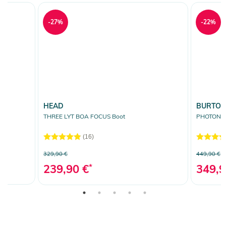
-27%
-22%
HEAD
BURTO
THREE LYT BOA FOCUS Boot
PHOTON B
(16)
329,90 €
449,90 €
239,90 €
*
349,9