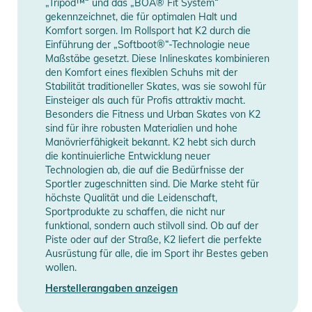
„Tripod™“ und das „BOA® Fit System“
Eigenschaften:
gekennzeichnet, die für optimalen Halt und
- Flex: 5
Komfort sorgen. Im Rollsport hat K2 durch die
Einführung der „Softboot®“-Technologie neue
- Fußbett: Die Cut EVA
Maßstäbe gesetzt. Diese Inlineskates kombinieren
- Snowboard Boot Schnürung: BOA® Stainless Steel, H4
den Komfort eines flexiblen Schuhs mit der
BOA®
Stabilität traditioneller Skates, was sie sowohl für
- Snowboard Boot Liner Konstruktion: Intuition® Comfort
Einsteiger als auch für Profis attraktiv macht.
Besonders die Fitness und Urban Skates von K2
Foam 3D
sind für ihre robusten Materialien und hohe
- Snowboard Schuh Liner Extras: Internal J -Bars
Manövrierfähigkeit bekannt. K2 hebt sich durch
- Snowboard-Boot-Liner mit Schnürung: Fast-In, Linerless,
die kontinuierliche Entwicklung neuer
Lace Lock
Technologien ab, die auf die Bedürfnisse der
Sportler zugeschnitten sind. Die Marke steht für
- Snowboard Schuh Außensohle: Phylite
höchste Qualität und die Leidenschaft,
- Snowboard Schuh Upper: Articulating Cuff
Sportprodukte zu schaffen, die nicht nur
funktional, sondern auch stilvoll sind. Ob auf der
Produktinformationen und
Piste oder auf der Straße, K2 liefert die perfekte
Sicherheitshinweise
Ausrüstung für alle, die im Sport ihr Bestes geben
wollen.
Gebrauchsanweisungen, Sicherheitshinweise und Warnungen
Herstellerangaben anzeigen
finden Sie direkt am Produkt.