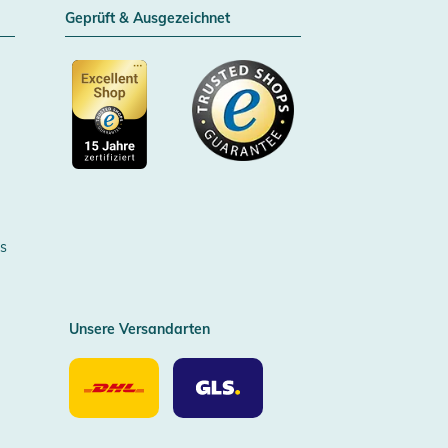
Geprüft & Ausgezeichnet
Zertifizierter Trusted Shop
s
Unsere Versandarten
Unsere
Unsere
Versandarten
Versandarten
DHL
GLS