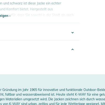
ün und schwarz ist diese Jacke ein echter
und Komfort bietet. Hergestellt aus
acke dafür, dass Sie sowohl in der Stadt als auch
eigen -
eigen -
ngsaktive Stoffe sorgen für optimalen
332024020369
etet eine ideale Bewegungsfreiheit, ohne dabei
lue
weisenden Beschichtung versehen, die Sie bei
025
en, bietet die Jacke ausreichend Platz für Ihre
nisex
ten oder als modisches Statement in der Freizeit.
er Gründung im Jahr 1965 für innovative und funktionale Outdoor-Bekle
erstellerangaben anzeigen
icht, faltbar und wasserabweisend ist. Heute steht K-WAY für eine ge
erheitshinweise
en Materialien umgesetzt wird. Die Jacken zeichnen sich durch wasse
s von K-WAY sind urban, zeitlos und für jede Wetterlage geeignet. Mit
ungen finden Sie direkt am Produkt.