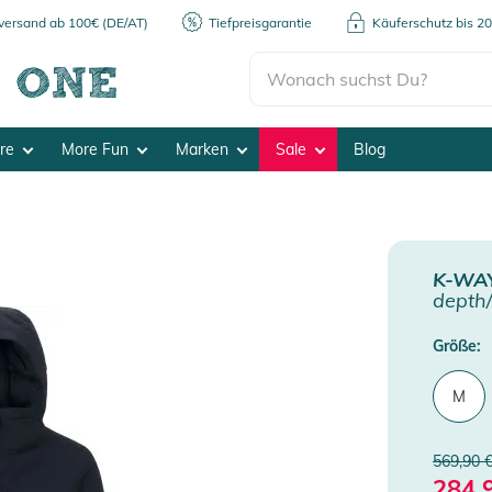
kversand ab 100€ (DE/AT)
Tiefpreisgarantie
Käuferschutz bis 2
ore
More Fun
Marken
Sale
Blog
K-WA
depth/
Größe:
M
569,90 
284,