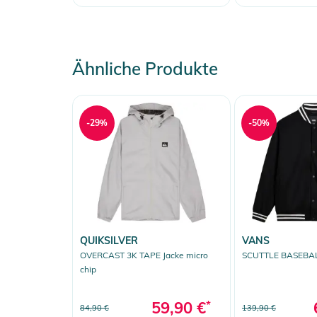
Ähnliche Produkte
-29%
-50%
QUIKSILVER
VANS
OVERCAST 3K TAPE Jacke micro
SCUTTLE BASEBALL
chip
59,90 €
*
84,90 €
139,90 €