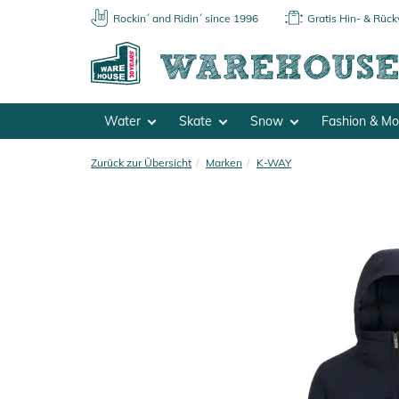
Rockin´ and Ridin´ since 1996
Gratis Hin- & Rüc
Water
Skate
Snow
Fashion & M
Zurück zur Übersicht
Marken
K-WAY