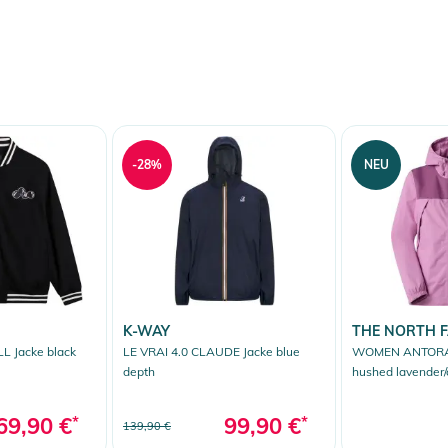
-28%
NEU
K-WAY
THE NORTH 
 Jacke black
LE VRAI 4.0 CLAUDE Jacke blue
WOMEN ANTORA 
depth
hushed lavender/
69,90 €
*
99,90 €
*
139,90 €