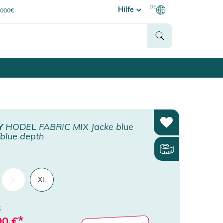
DE
Hilfe
0000€
Y
HODEL FABRIC MIX Jacke blue
blue depth
L
XL
€
*
90
€