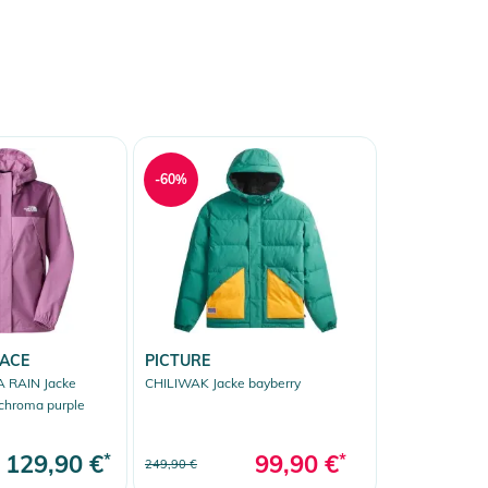
-60%
FACE
PICTURE
RAIN Jacke
CHILIWAK Jacke bayberry
chroma purple
129,90 €
*
99,90 €
*
249,90 €