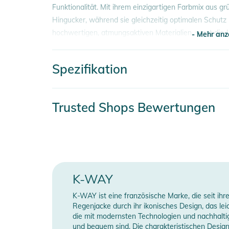
Funktionalität. Mit ihrem einzigartigen Farbmix aus gr
Hingucker, während sie gleichzeitig optimalen Schutz 
hochwertigen, atmungsaktiven Materialien, sorgt die J
- Mehr anz
in der Natur bestens ausgestattet sind.
Spezifikation
Eigenschaften:
- Mehr anz
- Hochwertige Materialien: Strapazierfähige und atmu
Tragekomfort und Langlebigkeit.
Artikelnummer
2
Trusted Shops Bewertungen
- Moderne Passform: Die sportliche Schnittführung bi
auf Stil zu verzichten.
Farbe
b
- Wasserabweisend: Die Jacke ist mit einer wasserab
Erscheinungsjahr
2
leichtem Regen schützt.
- Praktische Taschen: Ausgestattet mit mehreren Tasch
Gender
U
Essentials.
K-WAY
- Vielseitig kombinierbar: Ideal für sportliche Aktivitä
K-WAY ist eine französische Marke, die seit ihr
Manufacturer Information
H
Regenjacke durch ihr ikonisches Design, das le
Produktinformationen und Sich
die mit modernsten Technologien und nachhaltig
und bequem sind. Die charakteristischen Design
Gebrauchsanweisungen, Sicherheitshinweise und Warn