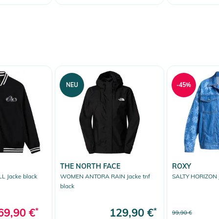
NEU
-45%
THE NORTH FACE
ROXY
 Jacke black
WOMEN ANTORA RAIN Jacke tnf
SALTY HORIZON J
black
69,90 €
*
129,90 €
*
99,90 €