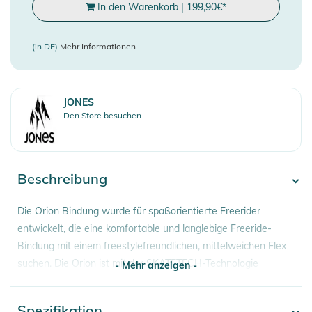
In den Warenkorb
|
199,90
€
*
(in DE)
Mehr Informationen
JONES
Den Store besuchen
Beschreibung
Die Orion Bindung wurde für spaßorientierte Freerider
entwickelt, die eine komfortable und langlebige Freeride-
Bindung mit einem freestylefreundlichen, mittelweichen Flex
suchen. Die Orion ist mit der SKATETECH-Technologie
- Mehr anzeigen -
ausgestattet, die deine Energie durch unseren
fortschrittlichen Hangar 3.0 direkt auf deine Kanten überträgt.
Spezifikation