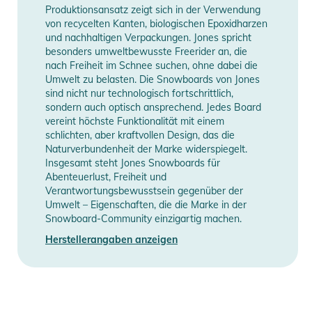
- Universelle Befestigungsscheibe
Produktionsansatz zeigt sich in der Verwendung
- Komfort-Schaumstoff-Fußpolster
von recycelten Kanten, biologischen Epoxidharzen
und nachhaltigen Verpackungen. Jones spricht
- Aufhänger 3.0
besonders umweltbewusste Freerider an, die
- Progressiver Flex-Hochrücken
nach Freiheit im Schnee suchen, ohne dabei die
- Comfort Flex Knöchelriemen
Umwelt zu belasten. Die Snowboards von Jones
- 3D Flex Fit 2.5 Zehenriemen
sind nicht nur technologisch fortschrittlich,
sondern auch optisch ansprechend. Jedes Board
- Bombensichere Schnallen
vereint höchste Funktionalität mit einem
- Werkzeuglose Gurtverstellung
schlichten, aber kraftvollen Design, das die
- Gurtbefestigung mit Scharnierverbindung
Naturverbundenheit der Marke widerspiegelt.
- Vorgekrümmte Leitern
Insgesamt steht Jones Snowboards für
Abenteuerlust, Freiheit und
Produktinformationen und
Verantwortungsbewusstsein gegenüber der
Umwelt – Eigenschaften, die die Marke in der
Sicherheitshinweise
Snowboard-Community einzigartig machen.
Gebrauchsanweisungen, Sicherheitshinweise und Warnungen
Herstellerangaben anzeigen
finden Sie direkt am Produkt.