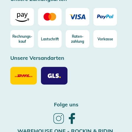
Rechnungs-
Raten-
Lastschrift
Vorkasse
kauf
zahlung
Unsere Versandarten
Unsere
Unsere
Versandarten
Versandarten
DHL
GLS
Folge uns
Follow
Follow
us
us
on
on
WAREHOUSE ONE - ROCKIN & RIDIN