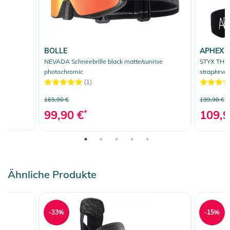
BOLLE
APHEX
NEVADA Schneebrille black matte/sunrise
STYX THE 
photochromic
strap/revo
(1)
169,90 €
199,90 €
99,90 €
*
109,9
Ähnliche Produkte
-33%
-15%