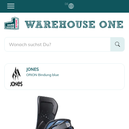
DE
JONES
ORION Bindung blue