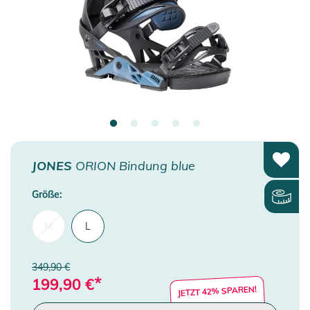
JONES
ORION Bindung blue
Größe:
M
L
349,90 €
*
199,90
€
JETZT 42% SPAREN!