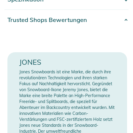
- Mehr anzeigen -
Der Hangar 3.0 ist breiter für eine bessere Boot-Passform
und hat einen erweiterten Bushing Footprint für eine bessere
Energieübertragung. Das Progressive Flex Highback der Orion
Artikelnummer
2100003776280
Trusted Shops Bewertungen
ist im unteren Bereich steifer und wird nach oben hin immer
Farbe
blue
weicher - für ein präzises und spielerisches Bindungsgefühl.
Die Orion kann im Surf- oder Freeride-Modus eingestellt
Erscheinungsjahr
2025
werden, indem man die Buchsen und die Comfort Flex Ankle
Straps zwischen den Bindungen austauscht. Die Comfort Flex
Gender
Men
JONES
Ankle Straps sind 3D-geformt, um den Druck auf die Schlaufe
gleichmäßig zu verteilen und ein Einklemmen der Schlaufe zu
Bindungs-Typ
Standard
Jones Snowboards ist eine Marke, die durch ihre
verhindern. Der Orion ist außerdem mit unseren neuen 3D
revolutionären Technologien und ihren starken
Flex Fit 2.0 Zehenschlaufen ausgestattet. Der flache 3D Flex
Fokus auf Nachhaltigkeit hervorsticht. Gegründet
Manufacturer
Herstellerangaben
von Snowboard-Ikone Jeremy Jones, bietet die
Fit 2.0 Zehenriemen ist leicht dehnbar und passt sich jeder
Information
anzeigen
Marke eine breite Palette an High-Performance
Schuhform an.
Freeride- und Splitboards, die speziell für
Abenteuer im Backcountry entwickelt wurden. Mit
Eigenschaften:
innovativen Materialien wie Carbon-
Verstärkungen und FSC-zertifiziertem Holz setzt
- Nylon, Pfosten aus recyceltem Carbon
Jones neue Standards in der Snowboard-
- Flushcup-Technologie
Industrie. Der umweltfreundliche