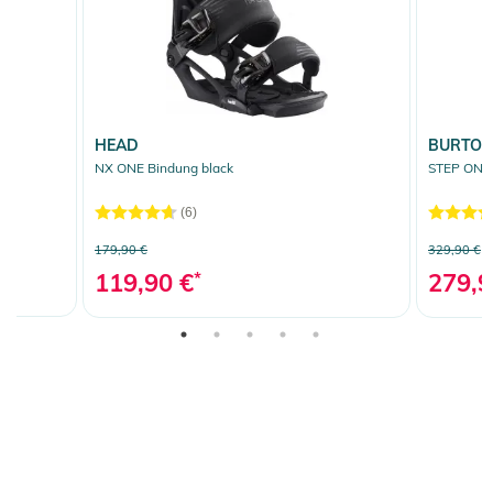
HEAD
BURTO
NX ONE Bindung black
STEP ON B
(6)
179,90 €
329,90 €
119,90 €
*
279,9