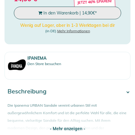
JETZT 46% SPAREN!
In den Warenkorb
|
14,90
€
*
Wenig auf Lager, aber in 1-3 Werktagen bei dir
(in DE)
Mehr Informationen
IPANEMA
Den Store besuchen
Beschreibung
Die Ipanema URBAN Sandale vereint urbanen Stil mit
außergewöhnlichem Komfort und ist die perfekte Wahl für alle, die eine
bequeme, vielseitige Sandale für den Alltag suchen. Mit ihrem
modernen Design, den praktischen Eigenschaften und der
- Mehr anzeigen -