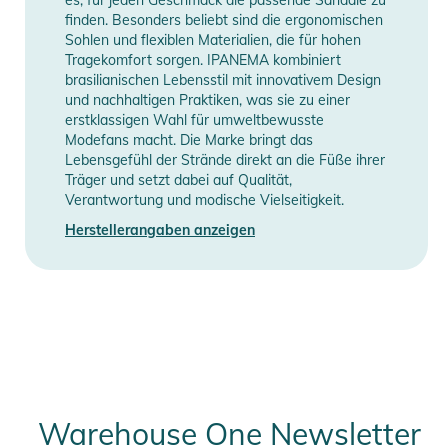
- Robustes Material: Die Sandale besteht aus hochwertigem
finden. Besonders beliebt sind die ergonomischen
PVC, das strapazierfähig, flexibel und wasserabweisend ist.
Sohlen und flexiblen Materialien, die für hohen
So eignet sie sich ideal für den Einsatz am Strand, beim
Tragekomfort sorgen. IPANEMA kombiniert
Spaziergang in der Stadt oder für entspannte Ausflüge in den
brasilianischen Lebensstil mit innovativem Design
und nachhaltigen Praktiken, was sie zu einer
Park. Zudem ist das Material pflegeleicht und lässt sich
erstklassigen Wahl für umweltbewusste
einfach reinigen.
Modefans macht. Die Marke bringt das
- Vielseitige Einsatzmöglichkeiten: Die Ipanema URBAN
Lebensgefühl der Strände direkt an die Füße ihrer
Sandale ist vielseitig einsetzbar und perfekt für den Sommer.
Träger und setzt dabei auf Qualität,
Verantwortung und modische Vielseitigkeit.
Egal, ob du durch die Stadt bummelst, zum Strand gehst oder
einen entspannten Nachmittag im Park verbringst – diese
Herstellerangaben anzeigen
Sandale ist immer der perfekte Begleiter und sorgt für
Komfort und Stil.
- Praktische Riemen: Die Riemen der Sandale sind so designt,
dass sie für eine sichere und bequeme Passform sorgen. Sie
halten deinen Fuß sicher an Ort und Stelle, ohne zu drücken
oder zu scheuern, und bieten den ganzen Tag über optimalen
Halt.
Warehouse One Newsletter