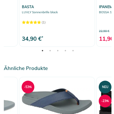
BASTA
IPANEM
LUVLY Sonnenbrille black
BOSSA San
(1)
22,90 €
34,90 €
*
11,90
Ähnliche Produkte
-53%
NEU
-23%