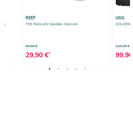
REEF
UGG
rey
THE RAGLAN Sandale charcoal
GOLDENST
64,90 €
129,90 €
29,90 €
*
99,90