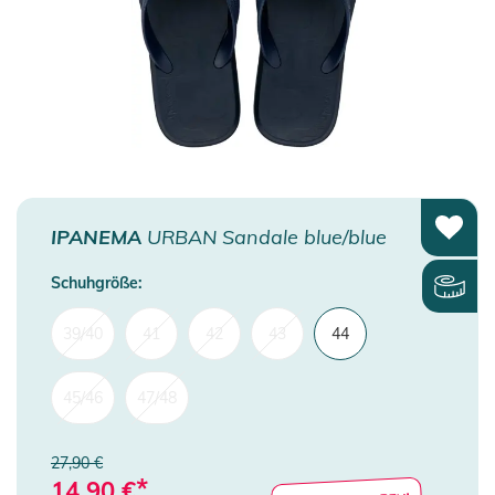
IPANEMA
URBAN Sandale blue/blue
Schuhgröße:
39/40
41
42
43
44
45/46
47/48
27,90 €
*
14,90
€