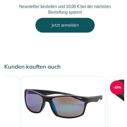
Newsletter bestellen und 10,00 € bei der nächsten
Bestellung sparen!
Produktinformationen und
Jetzt anmelden
Sicherheitshinweise
Gebrauchsanweisungen, Sicherheitshinweise und Warnungen
finden Sie direkt am Produkt.
Kunden kauften auch
-48%