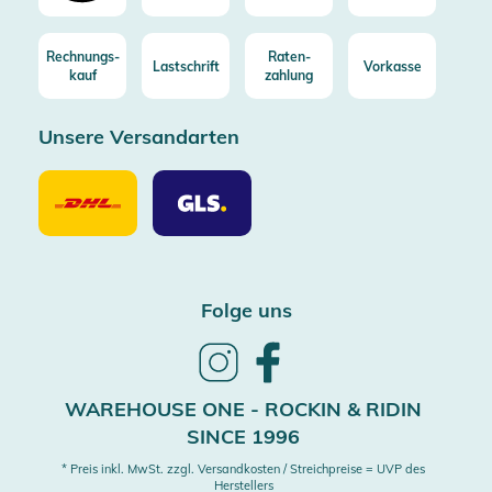
Rechnungs-
Raten-
Lastschrift
Vorkasse
kauf
zahlung
Unsere Versandarten
Unsere
Unsere
Versandarten
Versandarten
DHL
GLS
Folge uns
Follow
Follow
us
us
on
on
WAREHOUSE ONE - ROCKIN & RIDIN
Instagram
Facebook
SINCE 1996
* Preis inkl. MwSt. zzgl. Versandkosten / Streichpreise = UVP des
Herstellers