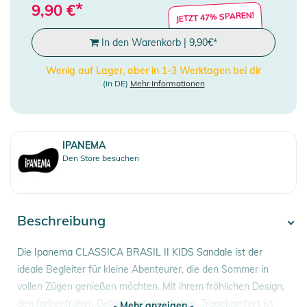
*
9,90
€
JETZT 47% SPAREN!
In den Warenkorb
|
9,90
€
*
Wenig auf Lager, aber in 1-3 Werktagen bei dir
(in DE)
Mehr Informationen
IPANEMA
Den Store besuchen
Beschreibung
Die Ipanema CLASSICA BRASIL II KIDS Sandale ist der
ideale Begleiter für kleine Abenteurer, die den Sommer in
vollen Zügen genießen möchten. Mit ihrem fröhlichen Design,
den farbenfrohen Details und dem hohen Tragekomfort ist
- Mehr anzeigen -