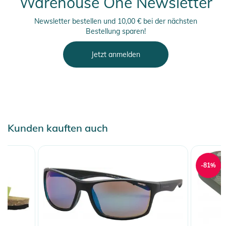
Warehouse One Newsletter
Sicherheitshinweise
Gebrauchsanweisungen, Sicherheitshinweise und Warnungen
Newsletter bestellen und 10,00 € bei der nächsten
Bestellung sparen!
finden Sie direkt am Produkt.
Jetzt anmelden
Kunden kauften auch
-81%