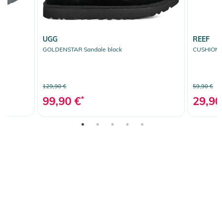
UGG
REEF
GOLDENSTAR Sandale black
CUSHION P
129,90 €
59,90 €
99,90 €
*
29,90