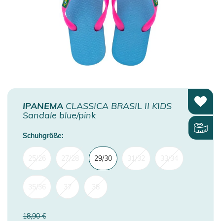
IPANEMA
CLASSICA BRASIL II KIDS
Sandale blue/pink
Schuhgröße:
25/26
27/28
29/30
31/32
33/34
35/36
37
38
18,90 €