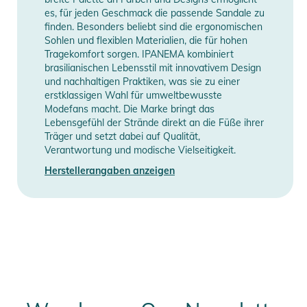
es, für jeden Geschmack die passende Sandale zu
als auch wasserbeständig ist. Ideal für den Einsatz am Strand,
finden. Besonders beliebt sind die ergonomischen
beim Spielen im Wasser oder bei nassen Bedingungen.
Sohlen und flexiblen Materialien, die für hohen
Zudem ist das Material leicht zu reinigen und besonders
Tragekomfort sorgen. IPANEMA kombiniert
pflegeleicht.
brasilianischen Lebensstil mit innovativem Design
und nachhaltigen Praktiken, was sie zu einer
- Praktische Riemen: Die Riemen der Sandale sind angenehm
erstklassigen Wahl für umweltbewusste
weich und bieten gleichzeitig sicheren Halt. Sie sind so
Modefans macht. Die Marke bringt das
gestaltet, dass sie nicht scheuern oder drücken, was für den
Lebensgefühl der Strände direkt an die Füße ihrer
ganzen Tag angenehmen Tragekomfort sorgt.
Träger und setzt dabei auf Qualität,
Verantwortung und modische Vielseitigkeit.
- Vielseitig einsetzbar: Ob am Strand, im Schwimmbad, im
Garten oder beim Spaziergang – die CLASSICA BRASIL II
Herstellerangaben anzeigen
KIDS Sandale ist vielseitig und ideal für alle
Sommerabenteuer. Sie lässt sich problemlos mit
verschiedenen Sommeroutfits kombinieren und sorgt für
einen lässigen, fröhlichen Look.
Produktinformationen und