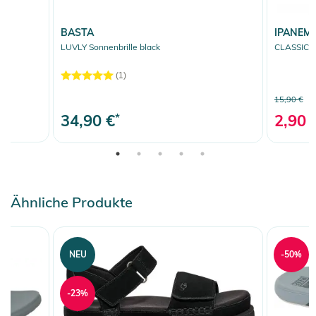
BASTA
IPANEM
LUVLY Sonnenbrille black
CLASSIC V
(1)
15,90 €
34,90 €
*
2,90 
Ähnliche Produkte
NEU
-50%
-23%