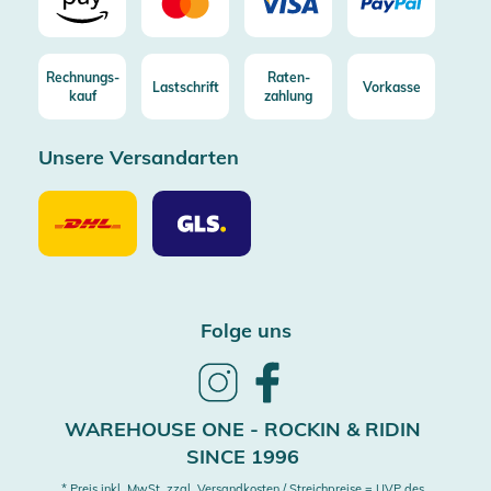
Rechnungs-
Raten-
Lastschrift
Vorkasse
kauf
zahlung
Unsere Versandarten
Unsere
Unsere
Versandarten
Versandarten
DHL
GLS
Folge uns
Follow
Follow
us
us
on
on
WAREHOUSE ONE - ROCKIN & RIDIN
Instagram
Facebook
SINCE 1996
* Preis inkl. MwSt. zzgl. Versandkosten / Streichpreise = UVP des