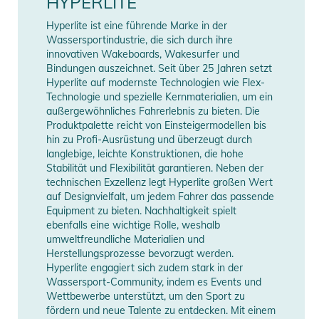
HYPERLITE
nahtlose Innenschuhkonstruktion sorgen für eine
Hyperlite ist eine führende Marke in der
hervorragende Passform ohne Druckstellen. Shaun fragte
Wassersportindustrie, die sich durch ihre
nach einer benutzerfreundlichen Bindung für Anfänger und
innovativen Wakeboards, Wakesurfer und
Experten gleichermaßen, mit großartiger Leistung zu einem
Bindungen auszeichnet. Seit über 25 Jahren setzt
Hyperlite auf modernste Technologien wie Flex-
günstigen Preis. Hol dir ein Paar Team X Wakeboard Bindung.
Technologie und spezielle Kernmaterialien, um ein
außergewöhnliches Fahrerlebnis zu bieten. Die
Eigenschaften:
Produktpalette reicht von Einsteigermodellen bis
- Unterstützungsgrad - Mittel
hin zu Profi-Ausrüstung und überzeugt durch
langlebige, leichte Konstruktionen, die hohe
- Bewegungsspielraum - Max
Stabilität und Flexibilität garantieren. Neben der
- Fusion-Platten-System
technischen Exzellenz legt Hyperlite großen Wert
- 3-teilige Konstruktion
auf Designvielfalt, um jedem Fahrer das passende
- 3D-geformter Innenschuh / wärmeverformbar
Equipment zu bieten. Nachhaltigkeit spielt
ebenfalls eine wichtige Rolle, weshalb
- Interne obere Stütze
umweltfreundliche Materialien und
- Interner Knöchelgurt
Herstellungsprozesse bevorzugt werden.
- Aluminium-Befestigungssystem
Hyperlite engagiert sich zudem stark in der
- 6 universelle Befestigungsspreizen
Wassersport-Community, indem es Events und
Wettbewerbe unterstützt, um den Sport zu
- HyperCush Einlegesohle
fördern und neue Talente zu entdecken. Mit einem