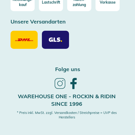
Lastschrift
Vorkasse
kauf
zahlung
Unsere Versandarten
Unsere
Unsere
Versandarten
Versandarten
DHL
GLS
Folge uns
Follow
Follow
us
us
on
on
WAREHOUSE ONE - ROCKIN & RIDIN
Instagram
Facebook
SINCE 1996
* Preis inkl. MwSt. zzgl. Versandkosten / Streichpreise = UVP des
Herstellers