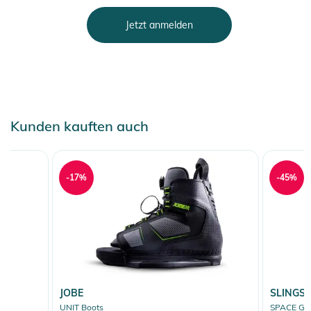
Jetzt anmelden
Kunden kauften auch
-17%
-45%
JOBE
SLINGS
UNIT Boots
SPACE GR