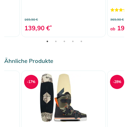
169,90 €
369,90 €
139,90 €
*
199
ab
Ähnliche Produkte
-17%
-28%