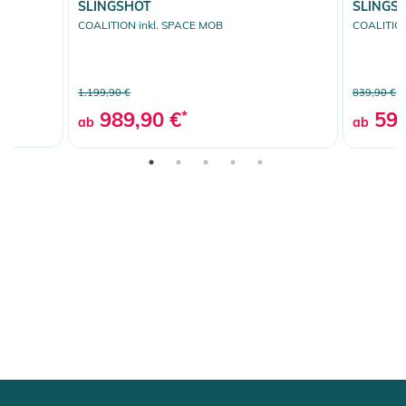
SLINGSHOT
SLINGS
COALITION inkl. SPACE MOB
COALITION
1.199,90 €
839,90 €
989,90 €
*
599
ab
ab