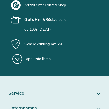
Zertifizierter Trusted Shop
Gratis Hin- & Rückversand
ab 100€ (DE/AT)
Sichere Zahlung mit SSL
App installieren
Service
FAQ / Hilfe
Unternehmen
Batteriegesetz