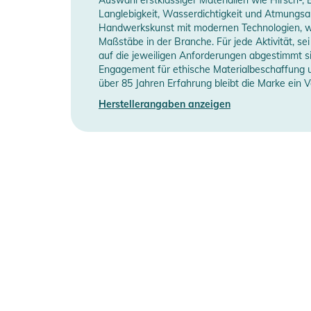
- Alltag Winter
Langlebigkeit, Wasserdichtigkeit und Atmungsak
Manufacturer
Herstellerangaben an
Handwerkskunst mit modernen Technologien, w
- Snowboard
Information
Maßstäbe in der Branche. Für jede Aktivität, s
auf die jeweiligen Anforderungen abgestimmt si
Eigenschaften:
Engagement für ethische Materialbeschaffung u
- Langer Handschuh fürs Ski-/Snowboardfahren.
über 85 Jahren Erfahrung bleibt die Marke ein V
- Herausnehmbares Fleecefutter mit wärmender Füllung
Herstellerangaben anzeigen
- Oberseite aus strapazierfähigem und wetterfeste
- PU Grip-Synthetikgewebe mit Polyurethan für hervor
- Die Fingerspitzen sind mit der Wolf Paw-Konstruktio
- Lange Stulpe mit Kordelzug.
- Die Weite am Handgelenk lässt sich mit einem prakt
- Befestigung für Hestra Handcuffs (Handschlaufen).
- Mit verschiedenen Innenfuttern kombinierbar.
- Maschinenwaschbar.
Produktinformationen und Sich
Gebrauchsanweisungen, Sicherheitshinweise und Warn