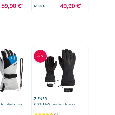
59,90 €
*
49,90 €
*
64,90 €
-66%
ZIENER
huh dusty grey
GORIN AW Handschuh black
(1)