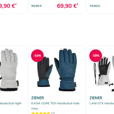
9,90 €
*
69,90 €
*
99,90 €
79,90 €
-64%
-58%
ZIENER
ZIENER
andschuh light
KASIA GORE TEX Handschuh hale
LANI GTX Handsc
navy
(2)