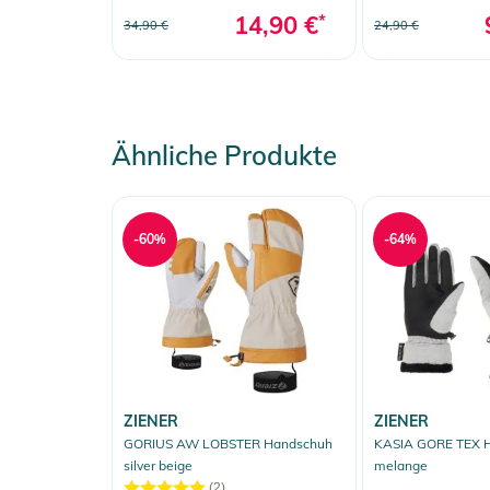
14,90 €
*
34,90 €
24,90 €
Ähnliche Produkte
-60%
-64%
ZIENER
ZIENER
GORIUS AW LOBSTER Handschuh
KASIA GORE TEX H
silver beige
melange
(2)