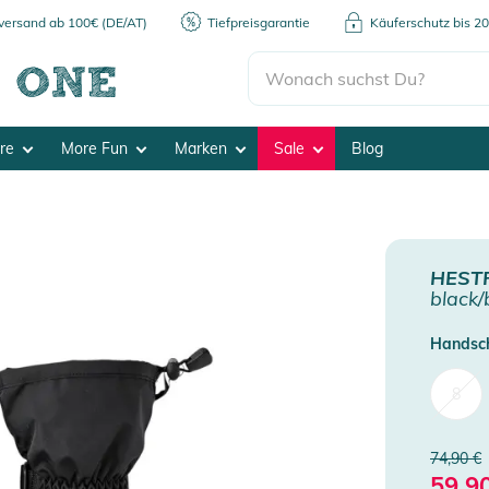
kversand ab 100€ (DE/AT)
Tiefpreisgarantie
Käuferschutz bis 2
ore
More Fun
Marken
Sale
Blog
HEST
black/
Handsch
8
74,90 €
59,9