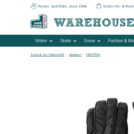
Rockin´ and Ridin´ since 1996
Gratis Hin- & Rüc
Water
Skate
Snow
Fashion & M
Zurück zur Übersicht
Marken
HESTRA