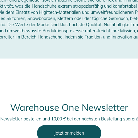
tivität, was die Handschuhe extrem strapazierfähig und komfortabel m
zeigen
ie dem Einsatz von Hightech-Materialien und umweltfreundlicheren
ei es Skifahren, Snowboarden, Klettern oder der tägliche Gebrauch, b
nd. Die Werte der Marke sind klar: höchste Qualität, Nachhaltigkeit 
nd umweltbewusste Produktionsprozesse unterstreicht ihre Mission, 
orreiter im Bereich Handschuhe, indem sie Tradition und Innovation au
 aus synthetischem Material (Fiberfill).
m Polyamidgewebe.
ragende Griffigkeit.
n verstärkt.
ischen Kunststoffverschluss regulieren.
Warehouse One Newsletter
erheitshinweise
Newsletter bestellen und 10,00 € bei der nächsten Bestellung sparen!
ungen finden Sie direkt am Produkt.
Jetzt anmelden