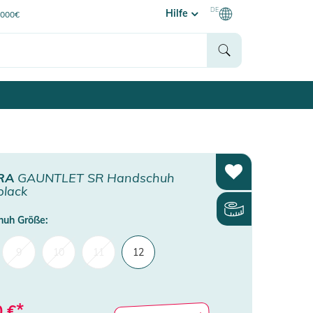
DE
Hilfe
0000€
RA
GAUNTLET SR Handschuh
black
uh Größe:
9
10
11
12
*
0
€