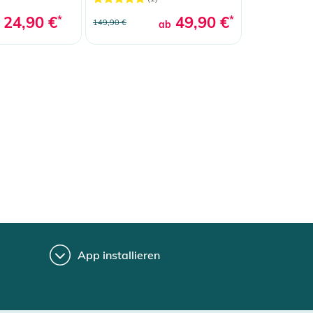
24,90 €
*
49,90 €
*
149,90 €
ab
App installieren