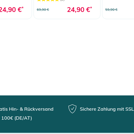
24,90 €
*
24,90 €
*
69,90 €
59,90 €
atis Hin- & Rückversand
Sichere Zahlung mit SSL
 100€ (DE/AT)