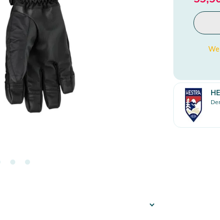
Wen
HE
Den