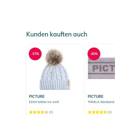
Kunden kauften auch
-57%
-60%
PICTURE
PICTURE
EZAH Mütze ice melt
TOKELA Stirnband 
(2)
(1)