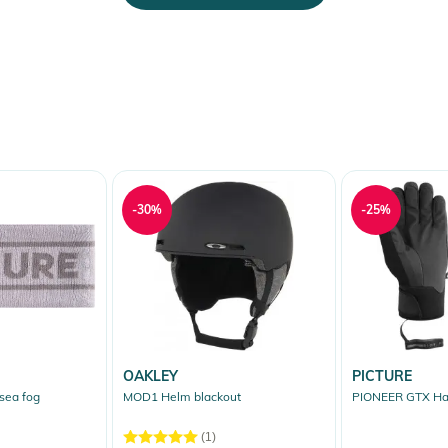
-30%
-25%
OAKLEY
PICTURE
sea fog
MOD1 Helm blackout
PIONEER GTX Ha
(1)