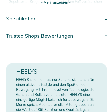
- Gepolsterter Kragen und Zunge, die dem Fuß zusätzlichen
- Mehr anzeigen -
Komfort bieten und ihn an Ort und Stelle fixieren
- Gummisohle für extra Grip und Strapazierfähigkeit
Spezifikation
- Mehr anzeigen -
- ABEC 5 Radlager
- Niedrigprofil-Räder
Artikelnummer
2100003772282
Trusted Shops Bewertungen
Obermaterial: Kunstleder, Textil
Produktinformationen und
Material
/ Decksohle: Textil / Laufsohle:
Sicherheitshinweise
Gummi
Gebrauchsanweisungen, Sicherheitshinweise und Warnungen
Farbe
blue
HEELYS
finden Sie direkt am Produkt.
Gender
Kids
HEELYS sind mehr als nur Schuhe; sie stehen für
einen aktiven Lifestyle und den Spaß an der
Bewegung. Mit ihrer innovativen Technologie, die
Erscheinungsjahr
2025
Gehen und Rollen vereint, bieten HEELYS eine
einzigartige Möglichkeit, sich fortzubewegen. Die
Manufacturer
Marke spricht Abenteurer aller Altersgruppen an,
Herstellerangaben anzeigen
Information
die Wert auf Stil, Funktion und Qualität legen.