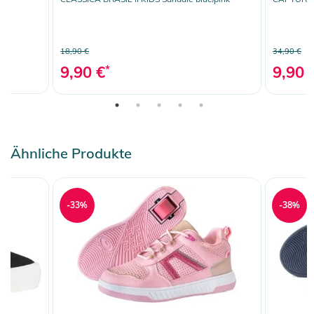
18,90 €
34,90 €
9,90 €
*
9,90 
Ähnliche Produkte
-33%
-38%