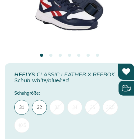
HEELYS
CLASSIC LEATHER X REEBOK
Schuh white/blue/red
Schuhgröße:
31
32
33
34
35
36,5
40,5