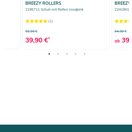
BREEZY ROLLERS
BREEZY
2195711 Schuh mit Rollen rosa/pink
2241901 S
(1)
59,90 €
64,90 €
39,90 €
*
39,
ab