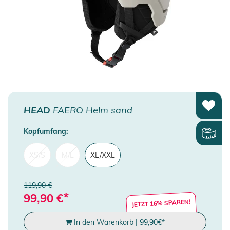
HEAD
FAERO Helm sand
Kopfumfang:
XS/S
M/L
XL/XXL
119,90 €
*
99,90
€
JETZT 16% SPAREN!
In den Warenkorb
|
99,90
€
*