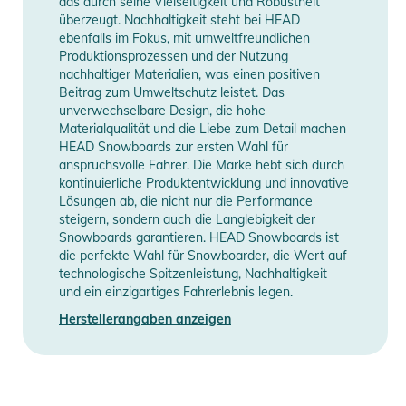
das durch seine Vielseitigkeit und Robustheit
Bereich der Ohren einen bequemen Sitz zu gewährleisten. Es
überzeugt. Nachhaltigkeit steht bei HEAD
ebenfalls im Fokus, mit umweltfreundlichen
umschließt den Kopf sicher und bequem, um so dass der
Produktionsprozessen und der Nutzung
Helm tiefer sitzt und optisch weniger voluminös wirkt.
nachhaltiger Materialien, was einen positiven
- Abnehmbare Ohrpolster: Die Ohrpolster können
Beitrag zum Umweltschutz leistet. Das
abgenommen und gewaschen werden.
unverwechselbare Design, die hohe
Materialqualität und die Liebe zum Detail machen
- Sphere Fit Höhenanpassung: Verschiedene Kopfformen
HEAD Snowboards zur ersten Wahl für
führen oft zu Lücken zwischen Helm und Brille. Dieses
anspruchsvolle Fahrer. Die Marke hebt sich durch
System ermöglicht es, die Position des Helms zu ändern, um
kontinuierliche Produktentwicklung und innovative
eine nahtlose Integration der Brille zu gewährleisten.
Lösungen ab, die nicht nur die Performance
steigern, sondern auch die Langlebigkeit der
- Sphere Fit: Das freihängende Design schmiegt sich wie eine
Snowboards garantieren. HEAD Snowboards ist
Mütze um Ihren Kopf  für eine bequeme, druckfreie Passform,
die perfekte Wahl für Snowboarder, die Wert auf
die sich perfekt Ihrer Kopfform anpasst.
technologische Spitzenleistung, Nachhaltigkeit
- Waschbares Tech-Futter: Fortschrittlicher Komfort und
und ein einzigartiges Fahrerlebnis legen.
Schutz mit überlegener Isolierung, während das
Herstellerangaben anzeigen
feuchtigkeitsableitende, atmungsaktive Design den ganzen
Tag über ein trockenes Gefühl gewährleistet.
- Optimierte Asian-Fit Passform: Abnehmbare Polster
schaffen mehr Platz für rundere Kopfformen und sorgen so