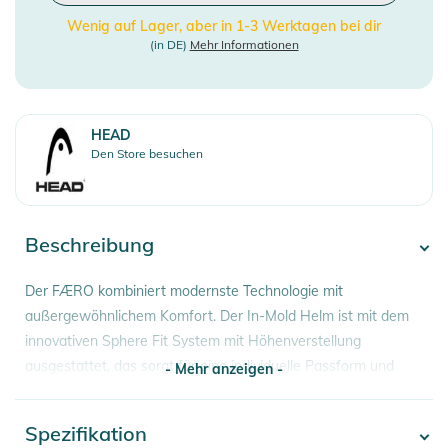
Wenig auf Lager, aber in 1-3 Werktagen bei dir
(in DE)
Mehr Informationen
HEAD
Den Store besuchen
Beschreibung
Der FÆRO kombiniert modernste Technologie mit
außergewöhnlichem Komfort. Der In-Mold Helm ist mit dem
innovativen Sphere Fit System mit Höhenverstellung
ausgestattet, das sorgt für eine individuelle Passform und
- Mehr anzeigen -
optimalen Halt. Das Tech-Lining und das Surround Comfort
Design garantieren ein angenehmes Tragegefühl, während
Spezifikation
- Mehr anzeigen -
die thermische Belüftung für eine perfekte Luftzirkulation