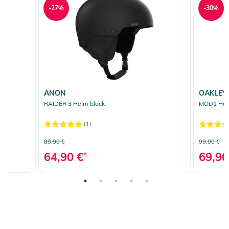
-27%
-30%
ANON
OAKLEY
RAIDER 3 Helm black
MOD1 Helm
(1)
89,90 €
99,90 €
64,90 €
*
69,90