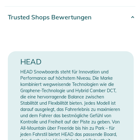
sorgt.
Artikelnummer
2332526016532
Trusted Shops Bewertungen
Eigenschaften:
Erscheinungsjahr
2026
- In-Mold Technology: Bei dieser Technologie wird die
stoßdämpfende EPS-Innenschicht in die harte Außenschale
Gender
Men
aus Polykarbonat gespritzt und formt mit ihr eine Einheit, die
perfekten Schutz bei geringem Gewicht bietet.
Farbe
beige
HEAD
- Thermische Belüftung: Das clever integrierte System
reguliert das Helmklima selbstständig. Es leitet warme Luft
HEAD Snowboards steht für Innovation und
Manufacturer
Herstellerangaben
vom Kopf nach außen und verhindert, dass kalte Luft direkt
Performance auf höchstem Niveau. Die Marke
Information
anzeigen
nach innen gelangt.
kombiniert wegweisende Technologien wie die
Graphene-Technologie und Hybrid Camber DCT,
- Sphere Fit Height Adjustment: Das verbesserte Sphere Fit
die eine hervorragende Balance zwischen
System verfügt über eine innovative Höhenverstellung, mit
Stabilität und Flexibilität bieten. Jedes Modell ist
der sich der Helm perfekt an die Kopfform anpassen lässt -
darauf ausgelegt, das Fahrerlebnis zu maximieren
speziell im Bereich der Nase und Stirn - für einen individuellen
und dem Fahrer das bestmögliche Gefühl von
Kontrolle und Freiheit auf der Piste zu geben. Von
Sitz und perfekte Brillenintegration.
All-Mountain über Freeride bis hin zu Park – für
- Surround Comfort Design: Das Surround Comfort Design
jeden Fahrstil bietet HEAD das passende Board,
erweitert das patentierte Sphere Fit System um auch im