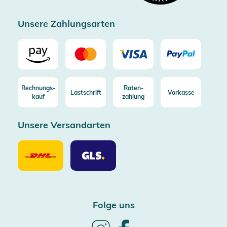
Zertifizierter Trusted Shop
Unsere Zahlungsarten
Rechnungs-
Raten-
Lastschrift
Vorkasse
kauf
zahlung
Unsere Versandarten
Unsere
Unsere
Versandarten
Versandarten
DHL
GLS
Folge uns
Follow
Follow