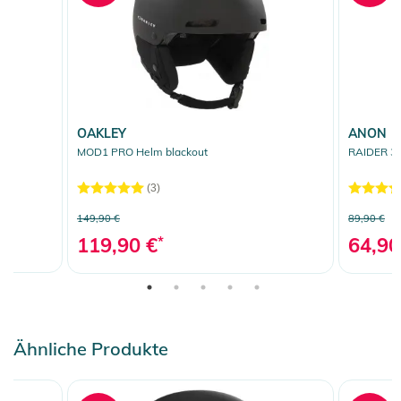
OAKLEY
ANON
MOD1 PRO Helm blackout
RAIDER 3 
(3)
149,90 €
89,90 €
119,90 €
*
64,90
Ähnliche Produkte