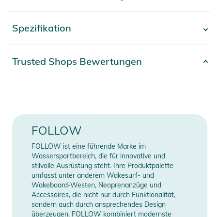
und die Wärme entweichen, um dich auf optimalem
Leistungsniveau zu halten. Ein gepolsterter Kinnriemen
Spezifikation
- Mehr anzeigen -
erleichtert die perfekte Passform.
Eigenschaften:
Artikelnummer
2332023021091
Trusted Shops Bewertungen
- Weiche EVA-Polsterung
Erscheinungsjahr
2026
- XS (52-54cm), S (54-56cm), M (56-58cm) , L (58 - 62cm)
Produktinformationen und
Farbe
black
Sicherheitshinweise
Gender
Men
FOLLOW
Gebrauchsanweisungen, Sicherheitshinweise und Warnungen
finden Sie direkt am Produkt.
FOLLOW ist eine führende Marke im
Manufacturer
Herstellerangaben
Wassersportbereich, die für innovative und
Information
anzeigen
stilvolle Ausrüstung steht. Ihre Produktpalette
umfasst unter anderem Wakesurf- und
Wakeboard-Westen, Neoprenanzüge und
Accessoires, die nicht nur durch Funktionalität,
sondern auch durch ansprechendes Design
überzeugen. FOLLOW kombiniert modernste