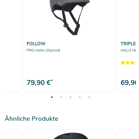
FOLLOW
TRIPLE8
PRO Helm charcoal
HALO Helm
79,90 €
*
69,90
Ähnliche Produkte