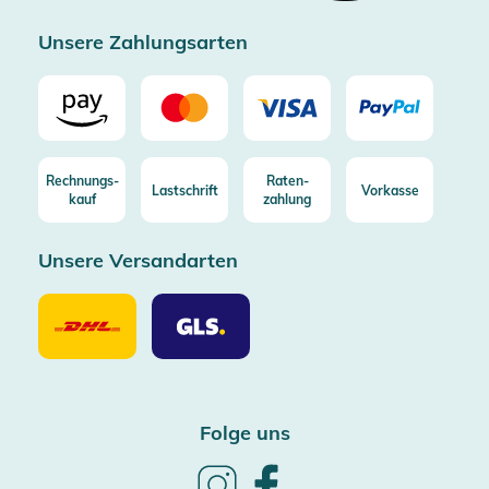
Zertifizierter Trusted Shop
Unsere Zahlungsarten
Rechnungs-
Raten-
Lastschrift
Vorkasse
kauf
zahlung
Unsere Versandarten
Unsere
Unsere
Versandarten
Versandarten
DHL
GLS
Folge uns
Follow
Follow