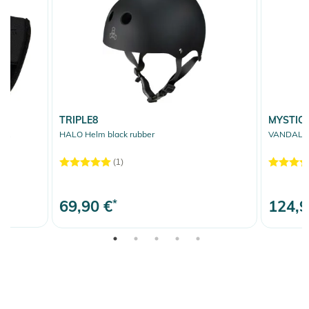
TRIPLE8
MYSTIC
ack
HALO Helm black rubber
VANDAL P
(1)
69,90 €
*
124,9