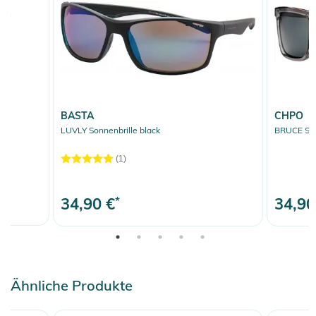
BASTA
CHPO
LUVLY Sonnenbrille black
BRUCE Sonn
(1)
34,90 €
*
34,90
Ähnliche Produkte