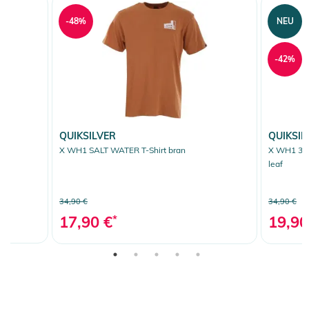
-48%
NEU
-42%
QUIKSILVER
QUIKSIL
X WH1 SALT WATER T-Shirt bran
X WH1 30 
leaf
34,90 €
34,90 €
17,90 €
*
19,90