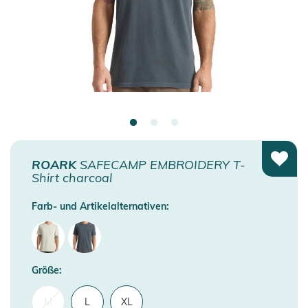
ROARK
SAFECAMP EMBROIDERY T-
Shirt charcoal
Farb- und Artikelalternativen:
Größe:
M
L
XL