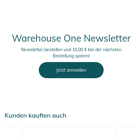
Aktivitäten und Freizeit
- Leicht und atmungsaktiv für ganztägigen Komfort
Produktinformationen und
Sicherheitshinweise
Warehouse One Newsletter
Gebrauchsanweisungen, Sicherheitshinweise und Warnungen
Newsletter bestellen und 10,00 € bei der nächsten
finden Sie direkt am Produkt.
Bestellung sparen!
Jetzt anmelden
Kunden kauften auch