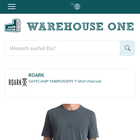
DE
ROARK
SAFECAMP EMBROIDERY T-Shirt charcoal