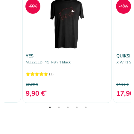
-66%
-48%
YES
QUIKSIL
MUZZLED PIG T-Shirt black
X WH1 SAL
(1)
29,90 €
34,90 €
9,90 €
*
17,90