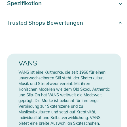
Spezifikation
- Mehr anzeigen -
unterstreichen.
Eigenschaften:
Artikelnummer
2392025004102
Trusted Shops Bewertungen
- Kurzarm-T-Shirt aus Jersey
Erscheinungsjahr
2025
- Geripptes Nackenband
- Pigmentierte Overdye-Waschung
Gender
Men
- Siebdruckgrafik auf Brust und Rücken
- Unisex-Größe
Material
100% Baumwolle
VANS
- Lockere Passform für einen geräumigen Look und eine frei
fließende Form
Farbe
beige
VANS ist eine Kultmarke, die seit 1966 für einen
- 100% Bio-Baumwolle
unverwechselbaren Stil steht, der Skaterkultur,
Musik und Streetwear vereint. Mit ihren
Manufacturer
Herstellerangaben
Produktinformationen und
ikonischen Modellen wie dem Old Skool, Authentic
Information
anzeigen
Sicherheitshinweise
und Slip-On hat VANS weltweit die Modewelt
geprägt. Die Marke ist bekannt für ihre enge
Gebrauchsanweisungen, Sicherheitshinweise und Warnungen
Verbindung zur Skaterszene und zu
Musiksubkulturen und setzt auf Kreativität,
finden Sie direkt am Produkt.
Individualität und Selbstverwirklichung. VANS
bietet eine breite Auswahl an Skateschuhen,