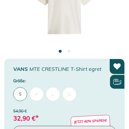
VANS
MTE CRESTLINE T-Shirt egret
Größe:
S
M
L
XL
54,90 €
*
32,90
€
JETZT 40% SPAREN!