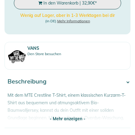
In den Warenkorb
|
32,90
€
*
Wenig auf Lager, aber in 1-3 Werktagen bei dir
(in DE)
Mehr Informationen
VANS
Den Store besuchen
Beschreibung
Mit dem MTE Crestline T-Shirt, einem klassischen Kurzarm-T-
Shirt aus bequemem und atmungsaktivem Bio-
Baumwolljersey, kannst du dein Outfit mit einer soliden
Grundlage beginnen. Mit einer Pigment-Overdye-Waschung,
- Mehr anzeigen -
die für einen Vintage-Look sorgt, kannst du deinen Stil mit
den Siebdruckgrafiken auf der Brust und dem Rücken