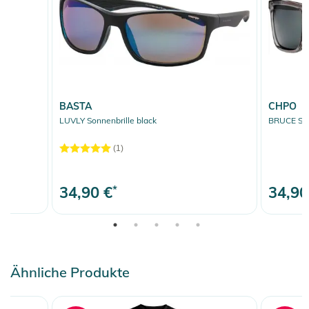
BASTA
CHPO
LUVLY Sonnenbrille black
BRUCE Sonn
(1)
34,90 €
*
34,90
Ähnliche Produkte