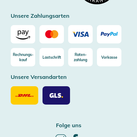
Zertifizierter Trusted Shop
Unsere Zahlungsarten
Rechnungs-
Raten-
Lastschrift
Vorkasse
kauf
zahlung
Unsere Versandarten
Unsere
Unsere
Versandarten
Versandarten
DHL
GLS
Folge uns
Follow
Follow