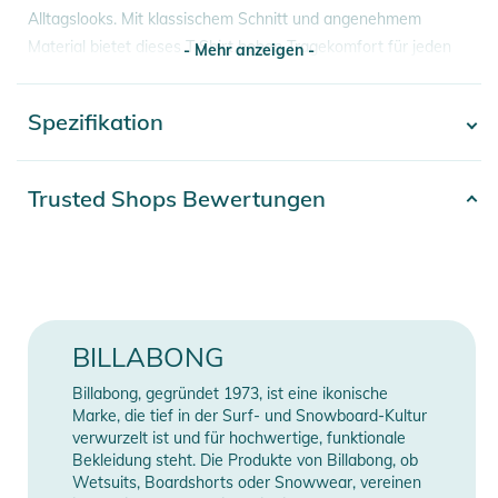
Alltagslooks. Mit klassischem Schnitt und angenehmem
Material bietet dieses T Shirt hohen Tragekomfort für jeden
- Mehr anzeigen -
Tag.
Spezifikation
- Mehr anzeigen -
Eigenschaften:
- Weicher Baumwollstoff für atmungsaktiven Tragekomfort
im Alltag
Artikelnummer
2332026003704
Trusted Shops Bewertungen
- Klassischer Rundhalsausschnitt für zeitlosen Streetwear
Material
100% Baumwolle
Style
- Leichte Qualität ideal für Sommer Outfits und Layering
Erscheinungsjahr
2026
Looks
- Bequeme Passform für Casual Wear, Skate Style und Surf
Farbe
green
BILLABONG
Lifestyle
- Robuste Verarbeitung für langlebigen täglichen Einsatz
Gender
Men
Billabong, gegründet 1973, ist eine ikonische
- Minimalistisches Design für vielseitige Outfit Kombinationen
Marke, die tief in der Surf- und Snowboard-Kultur
verwurzelt ist und für hochwertige, funktionale
Manufacturer
Herstellerangaben
Produktinformationen und
Bekleidung steht. Die Produkte von Billabong, ob
Information
anzeigen
Sicherheitshinweise
Wetsuits, Boardshorts oder Snowwear, vereinen