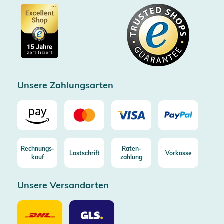
Barrierefreiheitserklärung
Zertifiziert durch Trusted Shops
Gutscheine
Datenschutz
Showroom Düsseldorf
Käuferschutz bis 20000€
Cookie-Einstellungen
Impressum
Gratis Versand ab 100€ Bestellwert (in DE/AT)
Kostenlose Rücksendung (aus DE/AT)
Zertifizierter Trusted Shop
Unsere Zahlungsarten
Rechnungs-
Raten-
Lastschrift
Vorkasse
kauf
zahlung
Unsere Versandarten
Unsere
Unsere
Versandarten
Versandarten