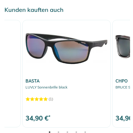
Kunden kauften auch
BASTA
CHPO
r
LUVLY Sonnenbrille black
BRUCE Sonn
(1)
34,90 €
*
34,90