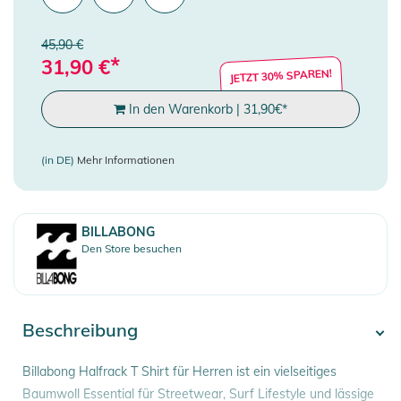
45,90 €
*
31,90
€
JETZT 30% SPAREN!
In den Warenkorb
|
31,90
€
*
(in DE)
Mehr Informationen
BILLABONG
Den Store besuchen
Beschreibung
Billabong Halfrack T Shirt für Herren ist ein vielseitiges
Baumwoll Essential für Streetwear, Surf Lifestyle und lässige