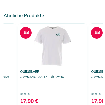
Ähnliche Produkte
-48%
-48%
QUIKSILVER
QUIKSIL
t grape
X WH1 SALT WATER T-Shirt white
X WH1 SAL
34,90 €
34,90 €
17,90 €
*
17,90