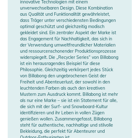
innovative Technologien mit einem
Gebrauchsanweisungen, Sicherheitshinweise und Warnungen
unverwechselbaren Design. Diese Kombination
aus Qualität und Funktionalität gewährleistet,
finden Sie direkt am Produkt.
dass Träger unter verschiedensten Bedingungen
optimal geschützt und gleichzeitig modisch
gekleidet sind. Ein zentraler Aspekt der Marke ist
das Engagement für Nachhaltigkeit, das sich in
der Verwendung umweltfreundlicher Materialien
und ressourcenschonender Produktionsprozesse
widerspiegelt. Die „Recycler Series“ von Billabong
ist ein herausragendes Beispiel für diese
Philosophie. Gleichzeitig verkörpert jedes Stück
von Billabong den ungebrochenen Geist der
Freiheit und Abenteuerlust, der sowohl in den
leuchtenden Farben als auch den kreativen
Mustern zum Ausdruck kommt. Billabong ist mehr
als nur eine Marke – sie ist ein Statement für alle,
die sich mit der Surf- und Snowboard-Kultur
identifizieren und ihr Leben in vollen Zügen
genießen wollen. Zusammengefasst, Billabong
steht für authentische, nachhaltige und stilvolle
Bekleidung, die perfekt für Abenteurer und
Outdoor-Enthusiasten ist.