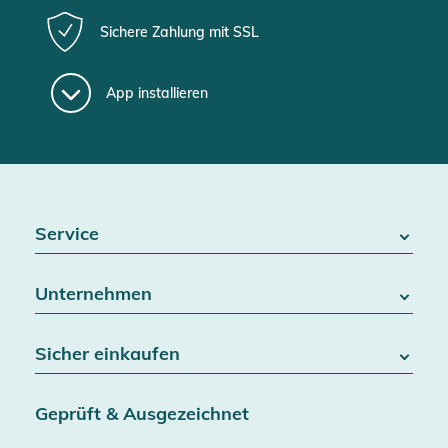
Sichere Zahlung mit SSL
App installieren
Service
FAQ / Hilfe
Unternehmen
Batteriegesetz
Kontakt
Über uns
Widerrufsrecht
Sicher einkaufen
Blog
Vertrag widerrufen
Team
Datenschutz
Versand & Lieferung
Jobs
Geprüft & Ausgezeichnet
AGB & Kundeninformationen
SSL-Verschlüsselung
Partner