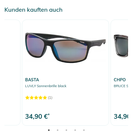
Kunden kauften auch
BASTA
CHPO
r
LUVLY Sonnenbrille black
BRUCE Sonn
(1)
34,90 €
*
34,90