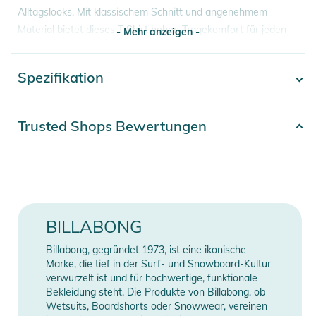
Alltagslooks. Mit klassischem Schnitt und angenehmem
Material bietet dieses T Shirt hohen Tragekomfort für jeden
- Mehr anzeigen -
Tag.
Spezifikation
- Mehr anzeigen -
Eigenschaften:
- Weicher Baumwollstoff für atmungsaktiven Tragekomfort
im Alltag
Artikelnummer
2332026003704
Trusted Shops Bewertungen
- Klassischer Rundhalsausschnitt für zeitlosen Streetwear
Gender
Men
Style
- Leichte Qualität ideal für Sommer Outfits und Layering
Material
100% Baumwolle
Looks
- Bequeme Passform für Casual Wear, Skate Style und Surf
Erscheinungsjahr
2026
BILLABONG
Lifestyle
- Robuste Verarbeitung für langlebigen täglichen Einsatz
Farbe
green
Billabong, gegründet 1973, ist eine ikonische
- Minimalistisches Design für vielseitige Outfit Kombinationen
Marke, die tief in der Surf- und Snowboard-Kultur
verwurzelt ist und für hochwertige, funktionale
Manufacturer
Herstellerangaben
Produktinformationen und
Bekleidung steht. Die Produkte von Billabong, ob
Information
anzeigen
Sicherheitshinweise
Wetsuits, Boardshorts oder Snowwear, vereinen