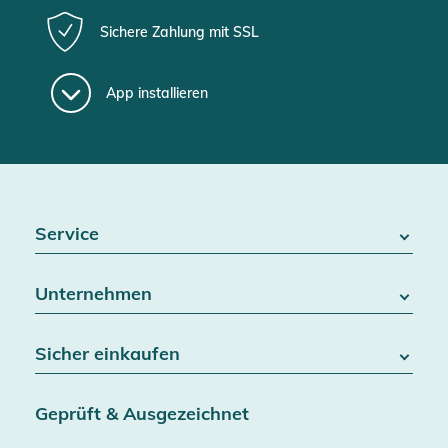
Sichere Zahlung mit SSL
App installieren
Service
FAQ / Hilfe
Unternehmen
Batteriegesetz
Kontakt
Über uns
Widerrufsrecht
Sicher einkaufen
Blog
Vertrag widerrufen
Team
Datenschutz
Versand & Lieferung
Jobs
Geprüft & Ausgezeichnet
AGB & Kundeninformationen
SSL-Verschlüsselung
Partner