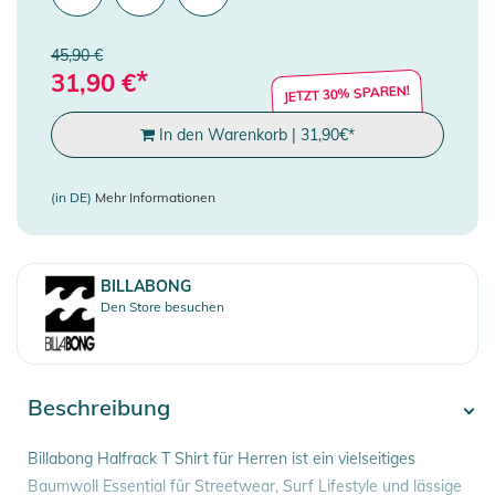
45,90 €
*
31,90
€
JETZT 30% SPAREN!
In den Warenkorb
|
31,90
€
*
(in DE)
Mehr Informationen
BILLABONG
Den Store besuchen
Beschreibung
Billabong Halfrack T Shirt für Herren ist ein vielseitiges
Baumwoll Essential für Streetwear, Surf Lifestyle und lässige