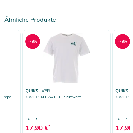
Ähnliche Produkte
-48%
-48%
QUIKSILVER
QUIKSIL
t grape
X WH1 SALT WATER T-Shirt white
X WH1 SAL
34,90 €
34,90 €
17,90 €
*
17,90