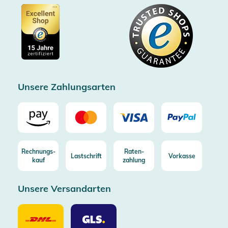
Barrierefreiheitserklärung
Zertifiziert durch Trusted Shops
Gutscheine
Datenschutz
Showroom Düsseldorf
Käuferschutz bis 20000€
Cookie-Einstellungen
Impressum
Gratis Versand ab 100€ Bestellwert (in DE/AT)
Kostenlose Rücksendung (aus DE/AT)
Zertifizierter Trusted Shop
Unsere Zahlungsarten
Rechnungs-
Raten-
Lastschrift
Vorkasse
kauf
zahlung
Unsere Versandarten
Unsere
Unsere
Versandarten
Versandarten