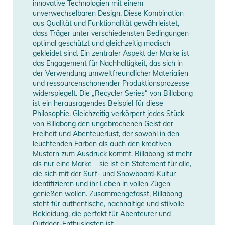
innovative Technologien mit einem
Gebrauchsanweisungen, Sicherheitshinweise und Warnungen
unverwechselbaren Design. Diese Kombination
aus Qualität und Funktionalität gewährleistet,
finden Sie direkt am Produkt.
dass Träger unter verschiedensten Bedingungen
optimal geschützt und gleichzeitig modisch
gekleidet sind. Ein zentraler Aspekt der Marke ist
das Engagement für Nachhaltigkeit, das sich in
der Verwendung umweltfreundlicher Materialien
und ressourcenschonender Produktionsprozesse
widerspiegelt. Die „Recycler Series“ von Billabong
ist ein herausragendes Beispiel für diese
Philosophie. Gleichzeitig verkörpert jedes Stück
von Billabong den ungebrochenen Geist der
Freiheit und Abenteuerlust, der sowohl in den
leuchtenden Farben als auch den kreativen
Mustern zum Ausdruck kommt. Billabong ist mehr
als nur eine Marke – sie ist ein Statement für alle,
die sich mit der Surf- und Snowboard-Kultur
identifizieren und ihr Leben in vollen Zügen
genießen wollen. Zusammengefasst, Billabong
steht für authentische, nachhaltige und stilvolle
Bekleidung, die perfekt für Abenteurer und
Outdoor-Enthusiasten ist.