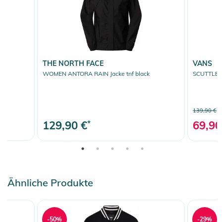
THE NORTH FACE
VANS
WOMEN ANTORA RAIN Jacke tnf black
SCUTTLE B
139,90 €
129,90 €
*
69,90
Ähnliche Produkte
-50%
-29%