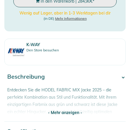
In den Warenkorb
|
284,90
€
*
Wenig auf Lager, aber in 1-3 Werktagen bei dir
(in DE)
Mehr Informationen
K-WAY
Den Store besuchen
Beschreibung
Entdecken Sie die HODEL FABRIC MIX Jacke 2025 – die
perfekte Kombination aus Stil und Funktionalität. Mit ihrem
einzigartigen Farbmix aus grün und schwarz ist diese Jacke
ein echter Hingucker, während sie gleichzeitig optimalen
- Mehr anzeigen -
Schutz und Komfort bietet. Hergestellt aus hochwertigen,
atmungsaktiven Materialien, sorgt die Jacke dafür, dass Sie