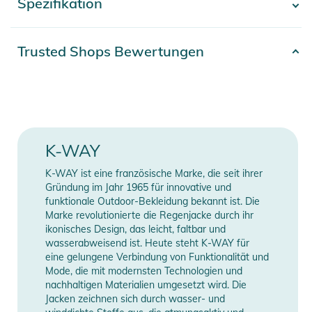
Spezifikation
- Mehr anzeigen -
sowohl in der Stadt als auch in der Natur bestens
ausgestattet sind.
Artikelnummer
2332024020369
Trusted Shops Bewertungen
Eigenschaften:
Gender
Unisex
- Hochwertige Materialien: Strapazierfähige und
atmungsaktive Stoffe sorgen für optimalen Tragekomfort und
Farbe
blue
Langlebigkeit.
- Moderne Passform: Die sportliche Schnittführung bietet eine
Erscheinungsjahr
2025
K-WAY
ideale Bewegungsfreiheit, ohne dabei auf Stil zu verzichten.
- Wasserabweisend: Die Jacke ist mit einer
K-WAY ist eine französische Marke, die seit ihrer
Manufacturer
Herstellerangaben
wasserabweisenden Beschichtung versehen, die Sie bei
Gründung im Jahr 1965 für innovative und
Information
anzeigen
leichtem Regen schützt.
funktionale Outdoor-Bekleidung bekannt ist. Die
Marke revolutionierte die Regenjacke durch ihr
- Praktische Taschen: Ausgestattet mit mehreren Taschen,
ikonisches Design, das leicht, faltbar und
bietet die Jacke ausreichend Platz für Ihre Essentials.
wasserabweisend ist. Heute steht K-WAY für
- Vielseitig kombinierbar: Ideal für sportliche Aktivitäten oder
eine gelungene Verbindung von Funktionalität und
als modisches Statement in der Freizeit.
Mode, die mit modernsten Technologien und
nachhaltigen Materialien umgesetzt wird. Die
Produktinformationen und
Jacken zeichnen sich durch wasser- und