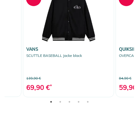
VANS
QUIKSIL
SCUTTLE BASEBALL Jacke black
OVERCAST 
139,90 €
84,90 €
69,90 €
*
59,90