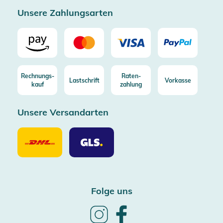
Unsere Zahlungsarten
Rechnungs-
Raten-
Lastschrift
Vorkasse
kauf
zahlung
Unsere Versandarten
Unsere
Unsere
Versandarten
Versandarten
DHL
GLS
Folge uns
Follow
Follow
us
us