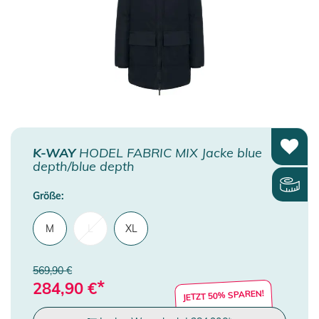
K-WAY
HODEL FABRIC MIX Jacke blue
depth/blue depth
Größe:
M
L
XL
569,90 €
*
284,90
€
JETZT 50% SPAREN!