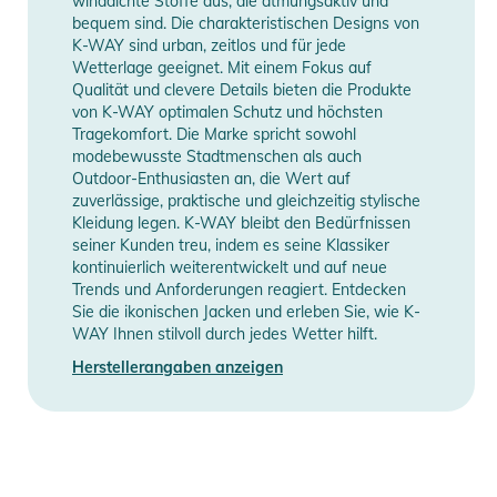
winddichte Stoffe aus, die atmungsaktiv und
Sicherheitshinweise
bequem sind. Die charakteristischen Designs von
K-WAY sind urban, zeitlos und für jede
Gebrauchsanweisungen, Sicherheitshinweise und Warnungen
Wetterlage geeignet. Mit einem Fokus auf
finden Sie direkt am Produkt.
Qualität und clevere Details bieten die Produkte
von K-WAY optimalen Schutz und höchsten
Tragekomfort. Die Marke spricht sowohl
modebewusste Stadtmenschen als auch
Outdoor-Enthusiasten an, die Wert auf
zuverlässige, praktische und gleichzeitig stylische
Kleidung legen. K-WAY bleibt den Bedürfnissen
seiner Kunden treu, indem es seine Klassiker
kontinuierlich weiterentwickelt und auf neue
Trends und Anforderungen reagiert. Entdecken
Sie die ikonischen Jacken und erleben Sie, wie K-
WAY Ihnen stilvoll durch jedes Wetter hilft.
Herstellerangaben anzeigen