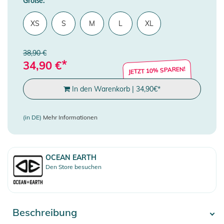
Größe:
XS
S
M
L
XL
38,90 €
*
34,90
€
JETZT 10% SPAREN!
In den Warenkorb
|
34,90
€
*
(in DE)
Mehr Informationen
OCEAN EARTH
Den Store besuchen
Beschreibung