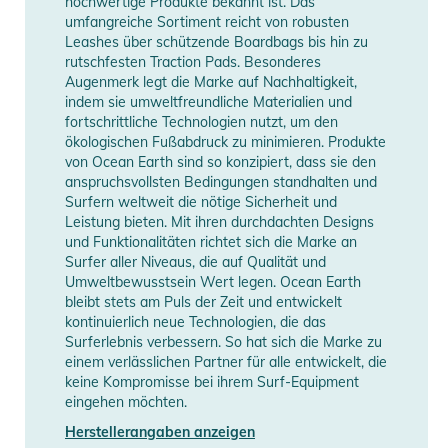
hochwertige Produkte bekannt ist. Das
umfangreiche Sortiment reicht von robusten
S - 58cm
Leashes über schützende Boardbags bis hin zu
M - 59cm
Manufacturer
Herstellerangaben
rutschfesten Traction Pads. Besonderes
L - 61cm
Information
anzeigen
Augenmerk legt die Marke auf Nachhaltigkeit,
XL - 62cm
indem sie umweltfreundliche Materialien und
fortschrittliche Technologien nutzt, um den
Produktinformationen und
ökologischen Fußabdruck zu minimieren. Produkte
von Ocean Earth sind so konzipiert, dass sie den
Sicherheitshinweise
anspruchsvollsten Bedingungen standhalten und
Surfern weltweit die nötige Sicherheit und
Gebrauchsanweisungen, Sicherheitshinweise und Warnungen
Leistung bieten. Mit ihren durchdachten Designs
finden Sie direkt am Produkt.
und Funktionalitäten richtet sich die Marke an
Surfer aller Niveaus, die auf Qualität und
Umweltbewusstsein Wert legen. Ocean Earth
bleibt stets am Puls der Zeit und entwickelt
kontinuierlich neue Technologien, die das
Surferlebnis verbessern. So hat sich die Marke zu
einem verlässlichen Partner für alle entwickelt, die
keine Kompromisse bei ihrem Surf-Equipment
eingehen möchten.
Herstellerangaben anzeigen