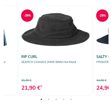
-38%
-28%
RIP CURL
SALTY 
blue
SEARCH CANVAS WIDE BRIM Hut black
FRONTIER 
35,90 €
34,90 €
21,90 €
*
24,90