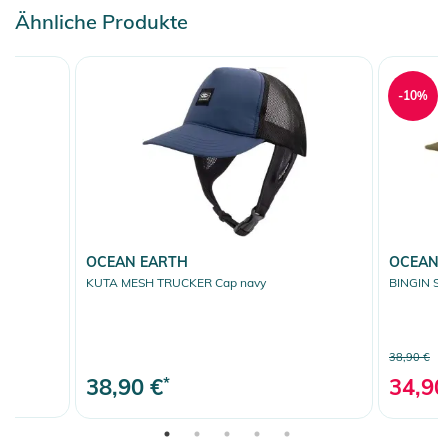
Ähnliche Produkte
-10%
OCEAN EARTH
OCEAN 
KUTA MESH TRUCKER Cap navy
BINGIN SO
38,90 €
38,90 €
*
34,90