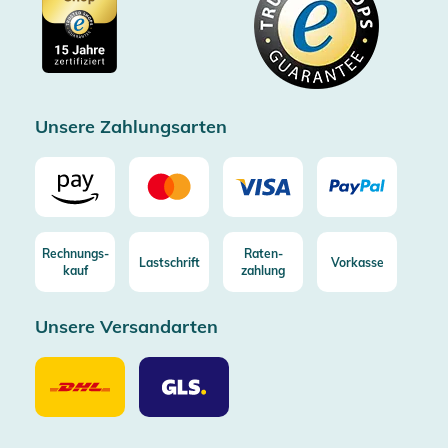
Cookie-Einstellungen
Impressum
Gratis Versand ab 100€ Bestellwert (in DE/AT)
Kostenlose Rücksendung (aus DE/AT)
Zertifizierter Trusted Shop
Unsere Zahlungsarten
Rechnungs-
Raten-
Lastschrift
Vorkasse
kauf
zahlung
Unsere Versandarten
Unsere
Unsere
Versandarten
Versandarten
DHL
GLS