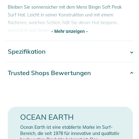
Bleiben Sie sonnensicher mit dem Mens Bingin Soft Peak
Surf Hat. Leicht in seiner Konstruktion und mit einem
flacheren, weichen Schirm, hält Sie dieser Hut bequem,
geschützt und länger auf dem Wasser
- Mehr anzeigen -
- Schnell trocknender, leichter Stoff
Spezifikation
- Mehr anzeigen -
- sorgt für klare Sicht beim Surfen.
- Schnellverschlussschnalle. Einstellbar für die richtige
Passform
Artikelnummer
2100003758743
Trusted Shops Bewertungen
- Für sicheren Halt. Befestigen Sie das Reißverschlussband
Erscheinungsjahr
2026
des Neoprenanzugs für zusätzliche Sicherheit
- Gepolstertes Neopren-Stirnband für mehr Komfort
Material
100% Polyester
- MESH VENTS Lassen Wasser nach Duck Dives und
Wipeouts ab
Farbe
blue
OCEAN EARTH
- Lichtschutzfaktor 50+
Gender
Men
Ocean Earth ist eine etablierte Marke im Surf-
Größen:
Bereich, die seit 1978 für innovative und qualitativ
XS - 57cm
Style
Hut