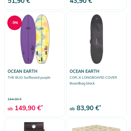
51,90 €
43,90 €
-9%
OCEAN EARTH
OCEAN EARTH
THE BUG Surfboard purple
COR_X LONGBOARD COVER
Boardbag black
164,90 €
149,90 €
*
83,90 €
*
ab
ab