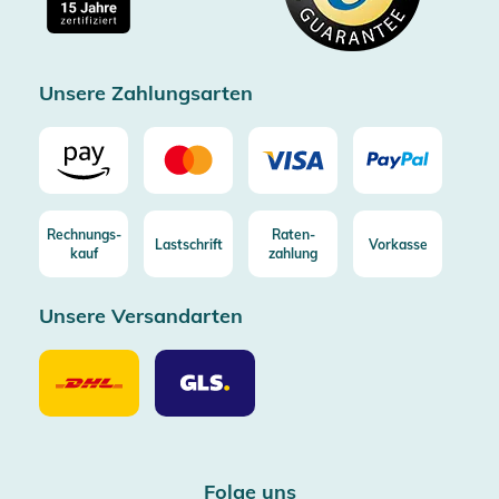
Kostenlose Rücksendung (aus DE/AT)
Zertifizierter Trusted Shop
Unsere Zahlungsarten
Rechnungs-
Raten-
Lastschrift
Vorkasse
kauf
zahlung
Unsere Versandarten
Unsere
Unsere
Versandarten
Versandarten
DHL
GLS
Folge uns