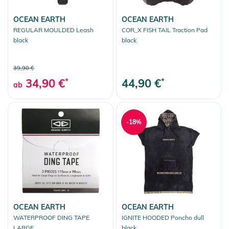
OCEAN EARTH
OCEAN EARTH
REGULAR MOULDED Leash
COR_X FISH TAIL Traction Pad
black
black
39,90 €
34,90 €
*
44,90 €
*
ab
-18%
OCEAN EARTH
OCEAN EARTH
WATERPROOF DING TAPE
IGNITE HOODED Poncho dull
LARGE
black