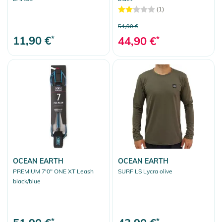
(1)
54,90 €
11,90 €
*
44,90 €
*
OCEAN EARTH
OCEAN EARTH
PREMIUM 7'0" ONE XT Leash
SURF LS Lycra olive
black/blue
*
*