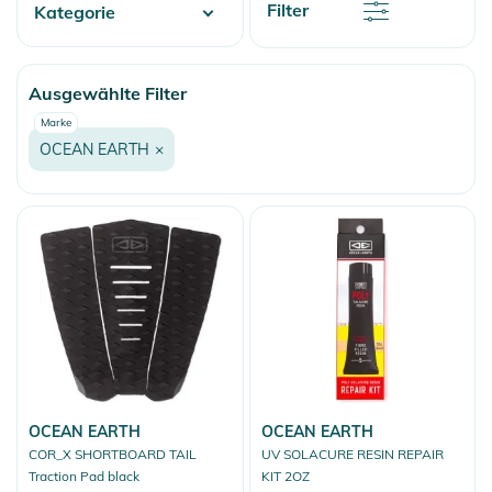
Rabatt
Filter
Kategorie
Name
Name
Water
Ausgewählte Filter
Skate
Marke
Fashion & More
OCEAN EARTH
×
Snow
OCEAN EARTH
OCEAN EARTH
COR_X SHORTBOARD TAIL
UV SOLACURE RESIN REPAIR
Traction Pad black
KIT 2OZ