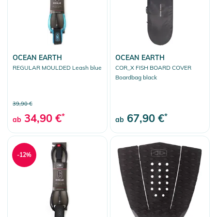
OCEAN EARTH
OCEAN EARTH
REGULAR MOULDED Leash blue
COR_X FISH BOARD COVER
Boardbag black
39,90 €
34,90 €
*
67,90 €
*
ab
ab
-12%