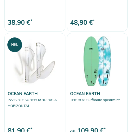
38,90 €
*
48,90 €
*
NEU
OCEAN EARTH
OCEAN EARTH
INVISIBLE SURFBOARD RACK
THE BUG Surfboard spearmint
HORIZONTAL
81,90 €
*
109,90 €
*
ab