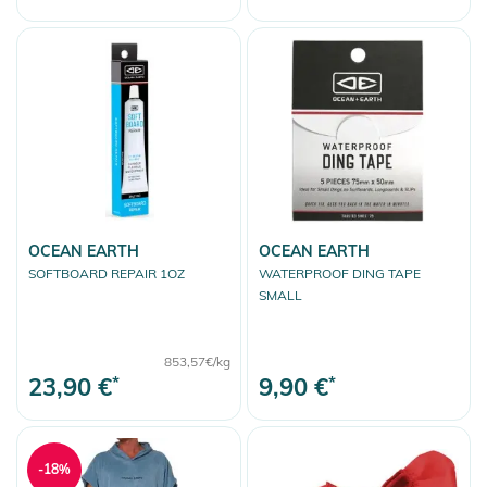
OCEAN EARTH
OCEAN EARTH
SOFTBOARD REPAIR 1OZ
WATERPROOF DING TAPE
SMALL
853,57€/kg
23,90 €
*
9,90 €
*
-18%