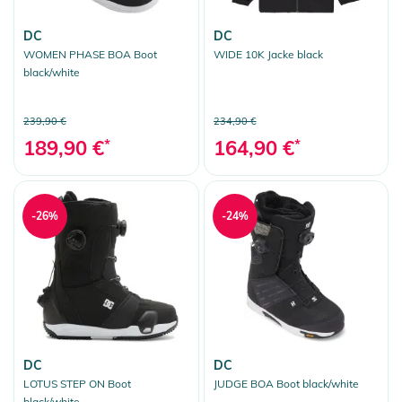
DC
DC
WOMEN PHASE BOA Boot
WIDE 10K Jacke black
black/white
239,90 €
234,90 €
189,90 €
*
164,90 €
*
-26%
-24%
DC
DC
LOTUS STEP ON Boot
JUDGE BOA Boot black/white
black/white