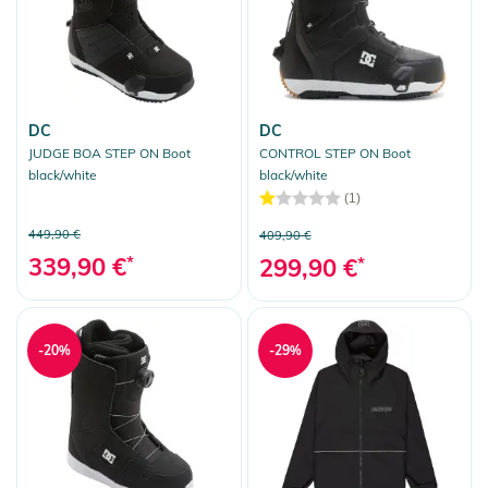
DC
DC
JUDGE BOA STEP ON Boot
CONTROL STEP ON Boot
black/white
black/white
(1)
449,90 €
409,90 €
339,90 €
*
299,90 €
*
-20%
-29%