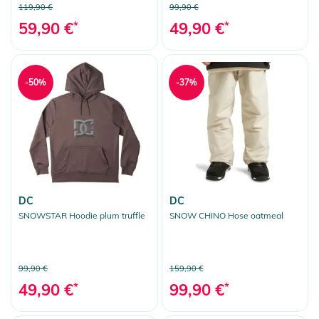
119,90 €
99,90 €
59,90 €
*
49,90 €
*
-50%
-37%
DC
DC
SNOWSTAR Hoodie plum truffle
SNOW CHINO Hose oatmeal
99,90 €
159,90 €
49,90 €
*
99,90 €
*