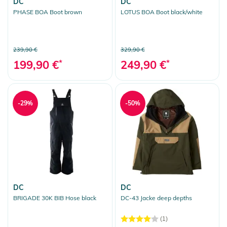
DC
DC
PHASE BOA Boot brown
LOTUS BOA Boot black/white
239,90 €
329,90 €
199,90 €
*
249,90 €
*
-29%
-50%
DC
DC
BRIGADE 30K BIB Hose black
DC-43 Jacke deep depths
(1)