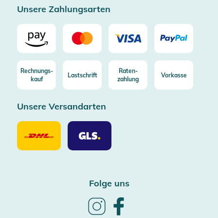
Unsere Zahlungsarten
Rechnungs-
Raten-
Lastschrift
Vorkasse
kauf
zahlung
Unsere Versandarten
Unsere
Unsere
Versandarten
Versandarten
DHL
GLS
Folge uns
Follow
Follow
us
us