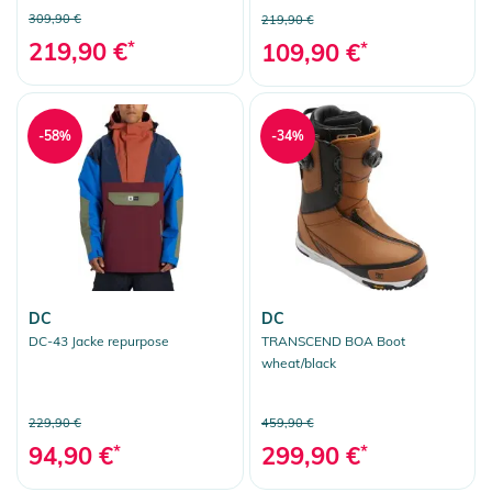
309,90 €
219,90 €
219,90 €
*
109,90 €
*
-58%
-34%
DC
DC
DC-43 Jacke repurpose
TRANSCEND BOA Boot
wheat/black
229,90 €
459,90 €
94,90 €
*
299,90 €
*