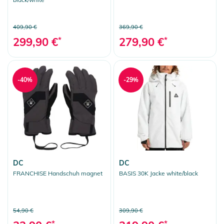
409,90 €
369,90 €
299,90 €
*
279,90 €
*
-40%
-29%
DC
DC
FRANCHISE Handschuh magnet
BASIS 30K Jacke white/black
54,90 €
309,90 €
*
*