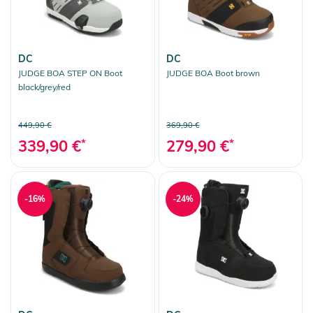
DC
DC
JUDGE BOA STEP ON Boot
JUDGE BOA Boot brown
black/grey/red
449,90 €
369,90 €
339,90 €
*
279,90 €
*
-16%
-24%