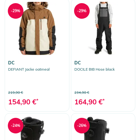
-29%
-29%
DC
DC
DEFIANT Jacke oatmeal
DOCILE BIB Hose black
219,90 €
234,90 €
154,90 €
*
164,90 €
*
-24%
-26%