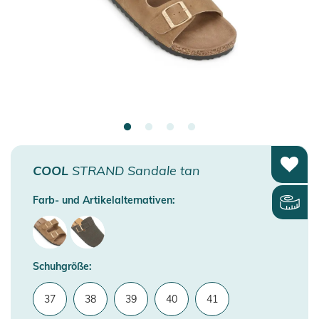
COOL
STRAND Sandale tan
Farb- und Artikelalternativen:
Schuhgröße:
37
38
39
40
41