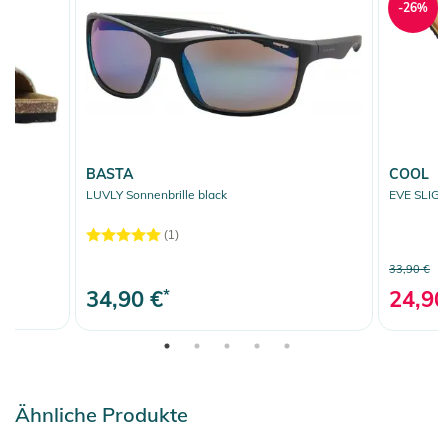
-26%
BASTA
COOL
LUVLY Sonnenbrille black
EVE SLIGH
(1)
33,90 €
34,90 €
*
24,90
Ähnliche Produkte