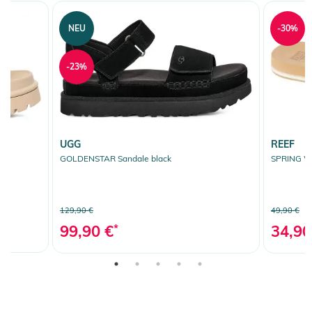
NEU
-30%
-23%
UGG
REEF
GOLDENSTAR Sandale black
SPRING W
129,90 €
49,90 €
99,90 €
*
34,90