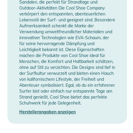
Sandalen, die perfekt für Strandtage und
verleiht dem Look einen funkelnden, strahlenden Akzent und
Outdoor-Aktivitäten Die Cool Shoe Company
verkörpert den entspannten, abenteuerlichen
bringt einen Hauch von Glamour in jeden Schritt.
Lebensstil der Surf- und geeignet sind. Besondere
Aufmerksamkeit schenkt die Marke der
Eigenschaften:
Verwendung umweltfreundlicher Materialien und
- Moderne Lifestyle Sandale mit urbanem Look für den Alltag
innovativer Technologien wie EVA-Schaum, der
für seine hervorragende Dämpfung und
- Anatomisch geformte EVA Sohle mit mehreren Dichten für
Leichtigkeit bekannt ist. Diese Eigenschaften
Dämpfung und Stabilität
machen die Produkte von Cool Shoe ideal für
- Leichtes Design für langanhaltenden Tragekomfort
Menschen, die Komfort und Haltbarkeit schätzen,
- Riemen aus Kunstleder mit weicher gepolsterter Mikrofaser
ohne auf Stil zu verzichten. Die Designs sind tief in
der Surfkultur verwurzelt und bieten einen Hauch
- Verstellbare Schnallen für eine individuelle Passform
von kalifornischem Lifestyle, der Freiheit und
- Vielseitig geeignet für Stadt, Urlaub und Freizeit
Abenteuer symbolisiert. Egal, ob du ein erfahrener
- Stilvolle Farbvarianten inklusive Goldy für einen dezenten
Surfer bist oder einfach nur entspannte Tage am
Glamour Look
Strand genießt, Cool Shoe bietet das perfekte
Schuhwerk für jede Gelegenheit.
Produktinformationen und
Herstellerangaben anzeigen
Sicherheitshinweise
Gebrauchsanweisungen, Sicherheitshinweise und Warnungen