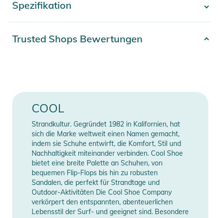
Spezifikation
- Mehr anzeigen -
finden Sie direkt am Produkt.
Artikelnummer
2100003701527
Trusted Shops Bewertungen
Gender
Women
Erscheinungsjahr
2022
Material
Textil
COOL
Farbe
blue
Strandkultur. Gegründet 1982 in Kalifornien, hat
sich die Marke weltweit einen Namen gemacht,
Typ
Sandale
indem sie Schuhe entwirft, die Komfort, Stil und
Nachhaltigkeit miteinander verbinden. Cool Shoe
bietet eine breite Palette an Schuhen, von
Manufacturer
Herstellerangaben
bequemen Flip-Flops bis hin zu robusten
Information
anzeigen
Sandalen, die perfekt für Strandtage und
Outdoor-Aktivitäten Die Cool Shoe Company
verkörpert den entspannten, abenteuerlichen
Lebensstil der Surf- und geeignet sind. Besondere