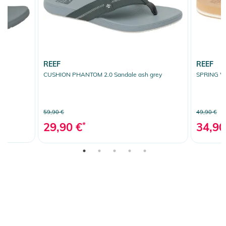
REEF
REEF
CUSHION PHANTOM 2.0 Sandale ash grey
SPRING W
59,90 €
49,90 €
29,90 €
*
34,90