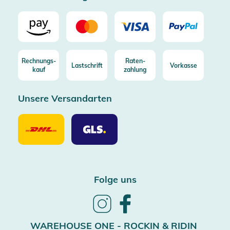
Rechnungs-
Raten-
Lastschrift
Vorkasse
kauf
zahlung
Unsere Versandarten
Unsere
Unsere
Versandarten
Versandarten
DHL
GLS
Folge uns
Follow
Follow
us
us
on
on
WAREHOUSE ONE - ROCKIN & RIDIN
Instagram
Facebook