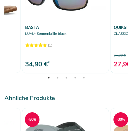
BASTA
QUIKSIL
LUVLY Sonnenbrille black
CLASSIC S
(1)
54,90 €
34,90 €
*
27,90
Ähnliche Produkte
-50%
-30%