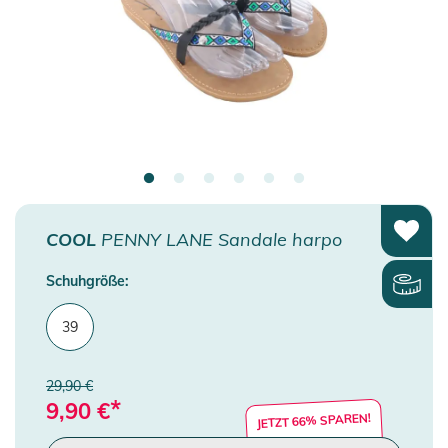
COOL
PENNY LANE Sandale harpo
Schuhgröße:
39
29,90 €
*
9,90
€
JETZT 66% SPAREN!