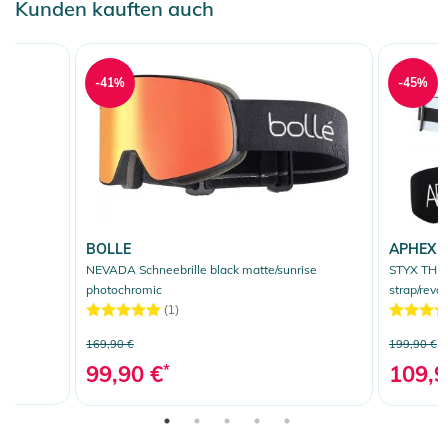
Kunden kauften auch
-41%
-45%
BOLLE
APHEX
NEVADA Schneebrille black matte/sunrise
STYX THE 
photochromic
strap/revo
(1)
169,90 €
199,90 €
99,90 €
*
109,9