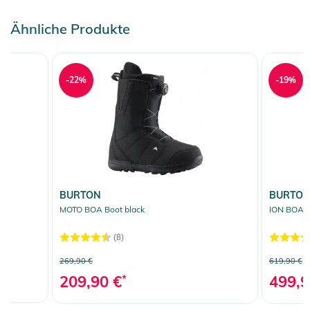
Ähnliche Produkte
-22%
-19%
BURTON
BURTO
MOTO BOA Boot black
ION BOA B
(8)
269,90 €
619,90 €
209,90 €
*
499,9