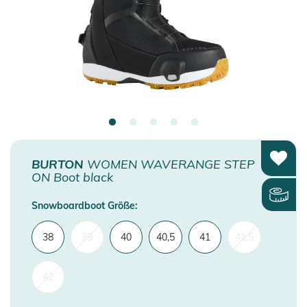
BURTON
WOMEN WAVERANGE STEP
ON Boot black
Snowboardboot Größe:
38
39
40
40,5
41
41,5
42