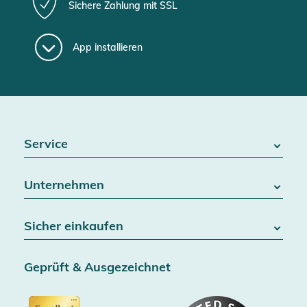
Sichere Zahlung mit SSL
App installieren
Service
FAQ / Hilfe
Unternehmen
Batteriegesetz
Kontakt
Über uns
Widerrufsrecht
Sicher einkaufen
Blog
Vertrag widerrufen
Team
Datenschutz
Versand & Lieferung
Jobs
Geprüft & Ausgezeichnet
AGB & Kundeninformationen
SSL-Verschlüsselung
Partner
Barrierefreiheitserklärung
Zertifiziert durch Trusted Shops
Gutscheine