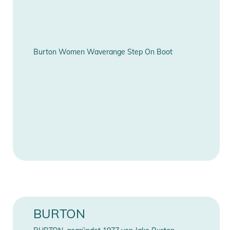
- Step On™ Außensohle mit 20 % recyceltem Gummi für
Traktion und Nachhaltigkeit
- Komfortabler Sitz vom ersten Tag an – keine Einlaufzeit
nötig
Burton Women Waverange Step On Boot
Produktinformationen und
Sicherheitshinweise
Gebrauchsanweisungen, Sicherheitshinweise und Warnungen
finden Sie direkt am Produkt.
BURTON