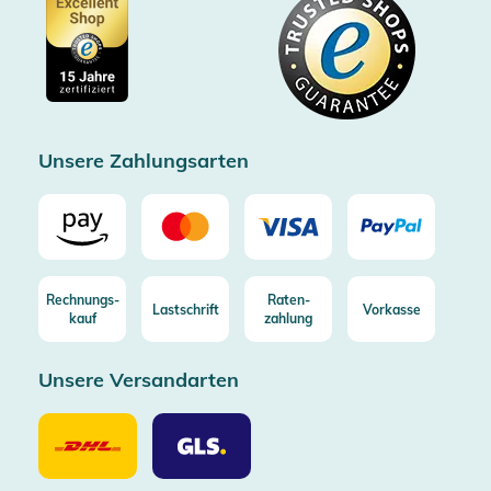
Datenschutz
Showroom Düsseldorf
Käuferschutz bis 20000€
Cookie-Einstellungen
Impressum
Gratis Versand ab 100€ Bestellwert (in DE/AT)
Kostenlose Rücksendung (aus DE/AT)
Zertifizierter Trusted Shop
Unsere Zahlungsarten
Rechnungs-
Raten-
Lastschrift
Vorkasse
kauf
zahlung
Unsere Versandarten
Unsere
Unsere
Versandarten
Versandarten
DHL
GLS