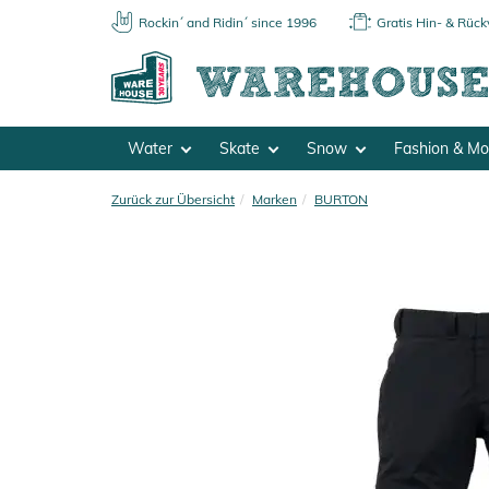
Rockin´ and Ridin´ since 1996
Gratis Hin- & Rüc
Water
Skate
Snow
Fashion & M
Zurück zur Übersicht
Marken
BURTON