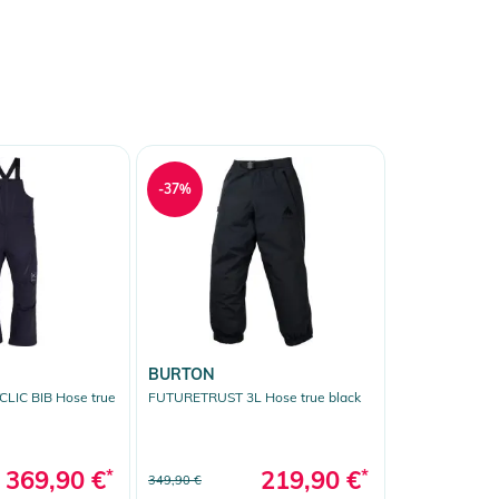
-37%
BURTON
LIC BIB Hose true
FUTURETRUST 3L Hose true black
369,90 €
*
219,90 €
*
349,90 €