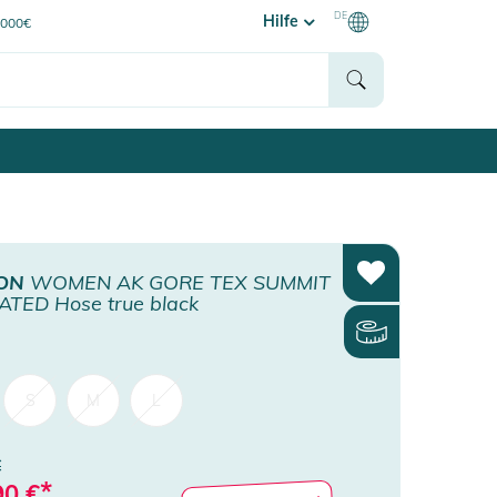
DE
Hilfe
0000€
ON
WOMEN AK GORE TEX SUMMIT
ATED Hose true black
S
M
L
€
*
90
€