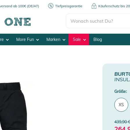
kversand ab 100€ (DE/AT)
Tiefpreisgarantie
Käuferschutz bis 2
ore
More Fun
Marken
Sale
Blog
BURT
INSUL
Größe:
XS
439,90 
264,