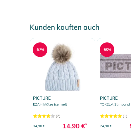
Kunden kauften auch
-57%
-60%
PICTURE
PICTURE
EZAH Mütze ice melt
TOKELA Stirnband 
(2)
(1)
14,90 €
*
34,90 €
24,90 €