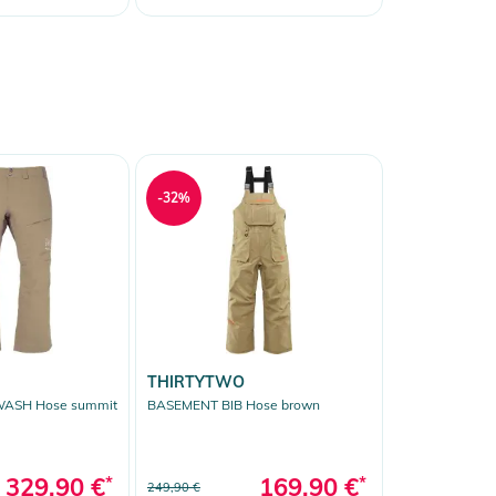
-32%
THIRTYTWO
WASH Hose summit
BASEMENT BIB Hose brown
329,90 €
*
169,90 €
*
249,90 €