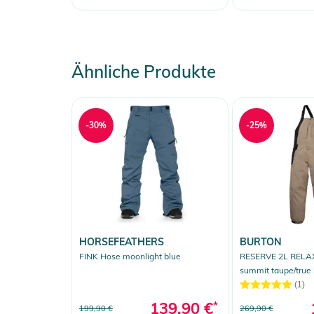
Ähnliche Produkte
-30%
-25%
HORSEFEATHERS
BURTON
FINK Hose moonlight blue
RESERVE 2L RELA
summit taupe/true 
(1)
139,90 €
*
199,90 €
269,90 €