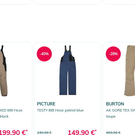
-40%
-28%
PICTURE
BURTON
XED BIB Hose
TESTY BIB Hose patriot blue
AK GORE TEX S
black
taupe
199,90 €
*
149,90 €
*
249,90 €
459,90 €