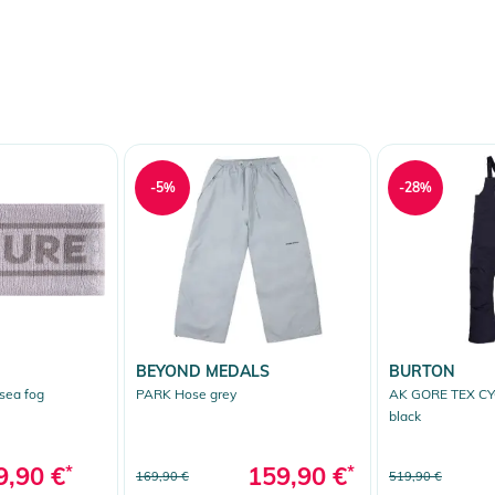
-5%
-28%
BEYOND MEDALS
BURTON
sea fog
PARK Hose grey
AK GORE TEX CYC
black
9,90 €
*
159,90 €
*
169,90 €
519,90 €