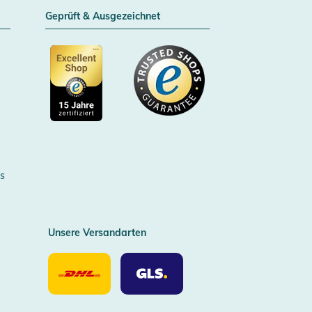
Geprüft & Ausgezeichnet
Zertifizierter Trusted Shop
s
Unsere Versandarten
Unsere
Unsere
Versandarten
Versandarten
DHL
GLS