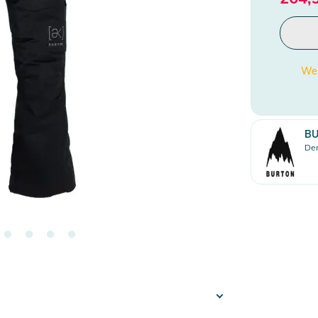
Wen
B
Den