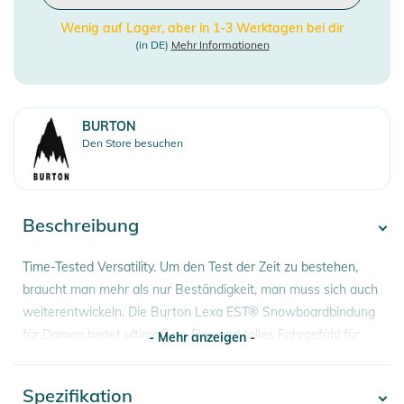
Wenig auf Lager, aber in 1-3 Werktagen bei dir
(in DE)
Mehr Informationen
BURTON
Den Store besuchen
Beschreibung
Time-Tested Versatility. Um den Test der Zeit zu bestehen,
braucht man mehr als nur Beständigkeit, man muss sich auch
weiterentwickeln. Die Burton Lexa EST® Snowboardbindung
für Damen bietet ultimativen Flex und tolles Fahrgefühl für
- Mehr anzeigen -
optimale Kontrolle sowie Komfort und Vielseitigkeit, die dich
überzeugen werden. Die EST Version bietet ein sanfteres
Spezifikation
- Mehr anzeigen -
Fahrgefühl und macht Ollies einfacher, während die