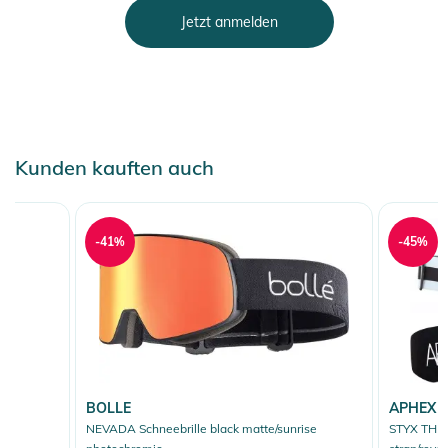
Jetzt anmelden
Kunden kauften auch
-41%
-45%
BOLLE
APHEX
NEVADA Schneebrille black matte/sunrise
STYX THE 