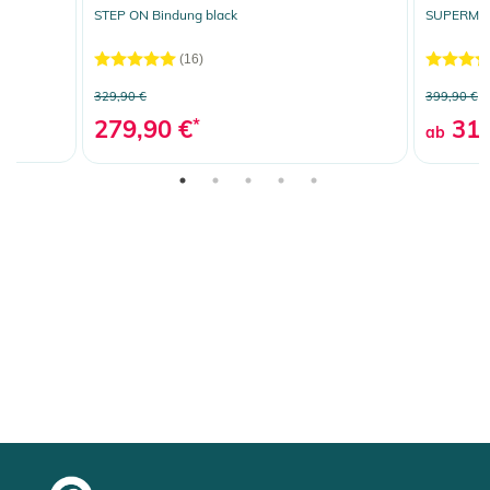
STEP ON Bindung black
SUPERMATI
(16)
329,90 €
399,90 €
279,90 €
*
319
ab