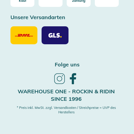
kauf
zahlung
Unsere Versandarten
Unsere
Unsere
Versandarten
Versandarten
DHL
GLS
Folge uns
Follow
Follow
us
us
on
on
WAREHOUSE ONE - ROCKIN & RIDIN
Instagram
Facebook
SINCE 1996
* Preis inkl. MwSt. zzgl. Versandkosten / Streichpreise = UVP des
Herstellers