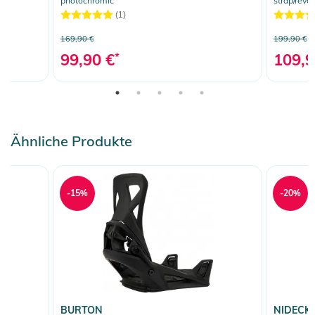
photochromic
strap/revo
(1)
169,90 €
199,90 €
99,90 €
*
109,9
Ähnliche Produkte
-15%
-20%
BURTON
NIDECK