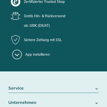
Zertifizierter Trusted Shop
Gratis Hin- & Rückversand
ab 100€ (DE/AT)
Sichere Zahlung mit SSL
App installieren
Service
FAQ / Hilfe
Unternehmen
Batteriegesetz