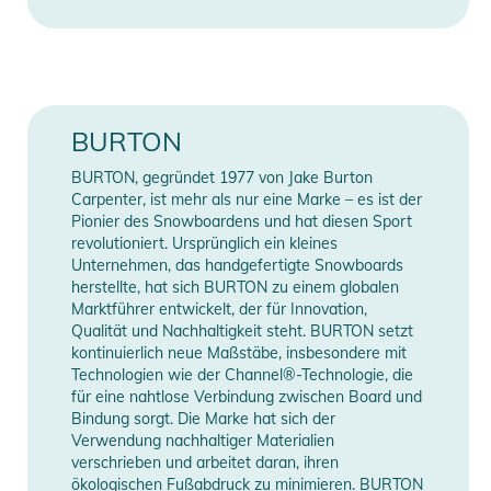
darunter 4x4, 3D®, und The Channel®.
- Die Canted Hi-Back-Einkomponentenkonstruktion sorgt für
unmittelbare Reaktion und ermöglicht die Manipulation des
gesamten Flexprofils des Boards
- Das MicroFLAD-System verwendet ein Hebel- und
BURTON
Gleitplattensystem, um den Vorwärtsneigungswinkel des Hi-
BURTON, gegründet 1977 von Jake Burton
Back einzustellen
Carpenter, ist mehr als nur eine Marke – es ist der
- Smooth Glide Schnallen können einfach festgestellt werden
Pionier des Snowboardens und hat diesen Sport
und verfügen über Aluminiumhebel und eine Stahlbasis für
revolutioniert. Ursprünglich ein kleines
Unternehmen, das handgefertigte Snowboards
mehr Festigkeit
herstellte, hat sich BURTON zu einem globalen
- Der Reactstrap Ankle-Strap verfügt über eine minimierte
Marktführer entwickelt, der für Innovation,
Konstruktion, die extrem responsiv ist und sich jedem Boot
Qualität und Nachhaltigkeit steht. BURTON setzt
anpasst; Der Supergrip Capstrap Zehenriemen verläuft über
kontinuierlich neue Maßstäbe, insbesondere mit
Technologien wie der Channel®-Technologie, die
der Zehenkappe des Boots und ist komplett injiziert, um
für eine nahtlose Verbindung zwischen Board und
überschüssiges Material zu vermeiden
Bindung sorgt. Die Marke hat sich der
- Die leichte, bombensichere Baseplate aus Polycarbonat ist
Verwendung nachhaltiger Materialien
butterweich und verspielt für entspanntes Cruisen
verschrieben und arbeitet daran, ihren
ökologischen Fußabdruck zu minimieren. BURTON