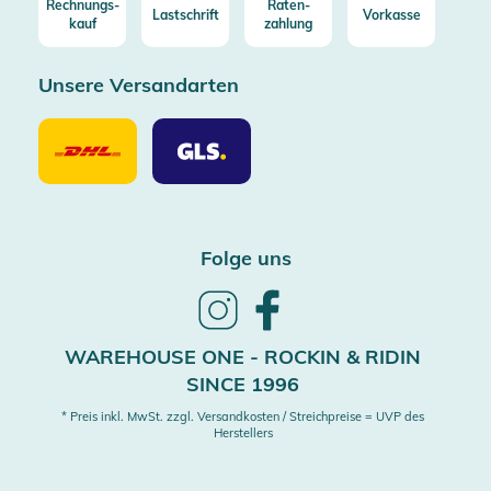
Rechnungs-
Raten-
Lastschrift
Vorkasse
kauf
zahlung
Unsere Versandarten
Unsere
Unsere
Versandarten
Versandarten
DHL
GLS
Folge uns
Follow
Follow
us
us
on
on
WAREHOUSE ONE - ROCKIN & RIDIN
Instagram
Facebook
SINCE 1996
* Preis inkl. MwSt. zzgl. Versandkosten / Streichpreise = UVP des
Herstellers