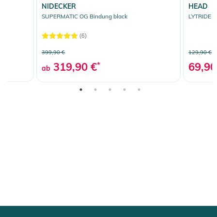
NIDECKER
HEAD
SUPERMATIC OG Bindung black
LYTRIDE J
(6)
399,90 €
129,90 €
319,90 €
*
69,90
ab