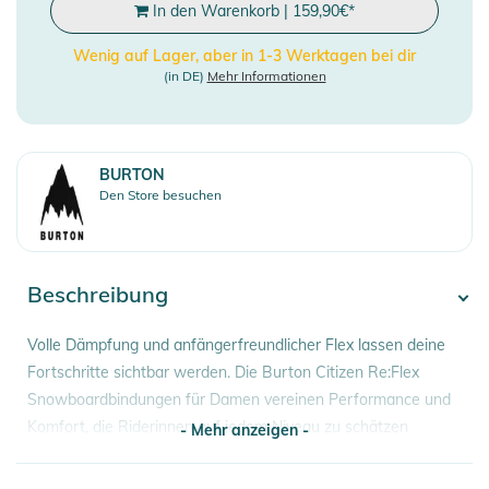
In den Warenkorb
|
159,90
€
*
Wenig auf Lager, aber in 1-3 Werktagen bei dir
(in DE)
Mehr Informationen
BURTON
Den Store besuchen
Beschreibung
Volle Dämpfung und anfängerfreundlicher Flex lassen deine
Fortschritte sichtbar werden. Die Burton Citizen Re:Flex
Snowboardbindungen für Damen vereinen Performance und
Komfort, die Riderinnen auf jedem Niveau zu schätzen
- Mehr anzeigen -
wissen. Ihr leichtes Design beinhaltet eine FullBED-
Dämpfung, die Stöße absorbiert, Ermüdung reduziert und dich