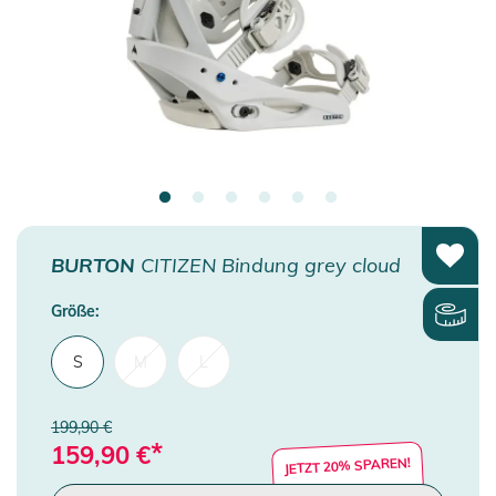
BURTON
CITIZEN Bindung grey cloud
Größe:
S
M
L
199,90 €
*
159,90
€
JETZT 20% SPAREN!