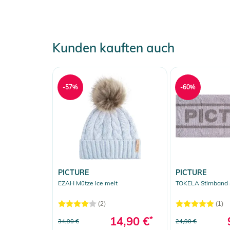
Kunden kauften auch
-57%
-60%
PICTURE
PICTURE
EZAH Mütze ice melt
TOKELA Stirnband 
(2)
(1)
14,90 €
*
34,90 €
24,90 €