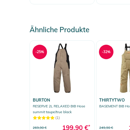
Ähnliche Produkte
-25%
-32%
BURTON
THIRTYTWO
RESERVE 2L RELAXED BIB Hose
BASEMENT BIB Ho
summit taupe/true black
(1)
199,90 €
*
269,90 €
249,90 €