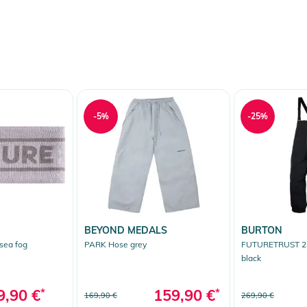
-5%
-25%
BEYOND MEDALS
BURTON
sea fog
PARK Hose grey
FUTURETRUST 2L
black
9,90 €
*
159,90 €
*
169,90 €
269,90 €