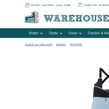
Rockin´ and Ridin´ since 1996
Gratis Hin- & Rüc
Water
Skate
Snow
Fashion & M
Zurück zur Übersicht
Marken
BURTON