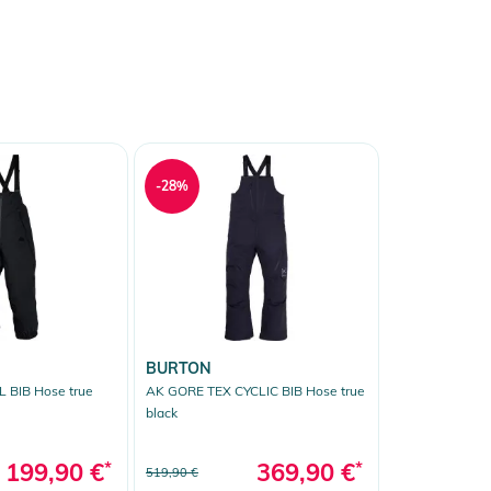
-28%
BURTON
 BIB Hose true
AK GORE TEX CYCLIC BIB Hose true
black
199,90 €
*
369,90 €
*
519,90 €