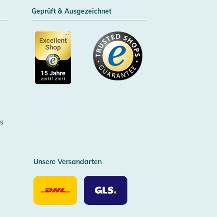
Geprüft & Ausgezeichnet
Zertifizierter Trusted Shop
s
Unsere Versandarten
Unsere
Unsere
Versandarten
Versandarten
DHL
GLS