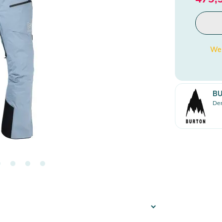
Wen
B
Den