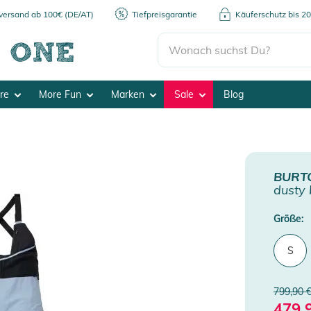
kversand ab 100€ (DE/AT)
Tiefpreisgarantie
Käuferschutz bis 2
ore
More Fun
Marken
Sale
Blog
BURT
dusty 
Größe:
S
799,90 
479,