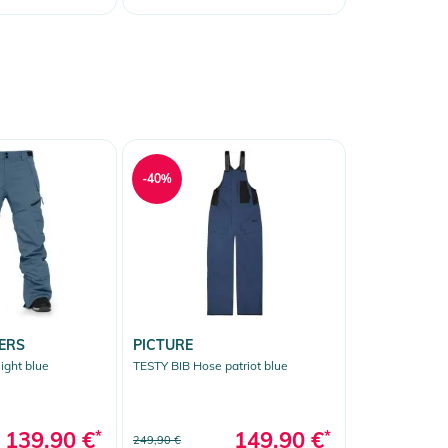
-40%
ERS
PICTURE
ight blue
TESTY BIB Hose patriot blue
139,90 €
*
149,90 €
*
249,90 €