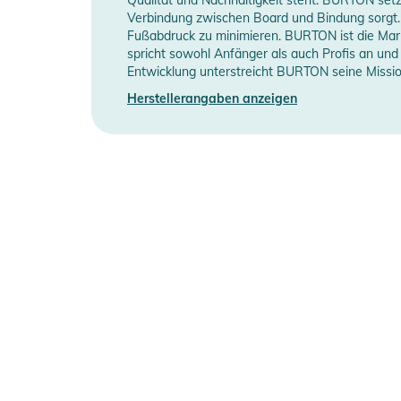
geeignet.
Verbindung zwischen Board und Bindung sorgt. 
Fußabdruck zu minimieren. BURTON ist die Marke
- All Die richtigen Taschen: Eine Kombination aus Au
Manufacturer Information
He
spricht sowohl Anfänger als auch Profis an und
Handwärmetaschen, eine LVS-fähige Tasche aus Pow
Entwicklung unterstreicht BURTON seine Missi
Brusttasche mit Stautaschen aus Power Mesh sowie 
Herstellerangaben anzeigen
Medienanschlüssen sorgen dafür, dass du deine Sache
Produktinformationen und Sich
Gebrauchsanweisungen, Sicherheitshinweise und Warn