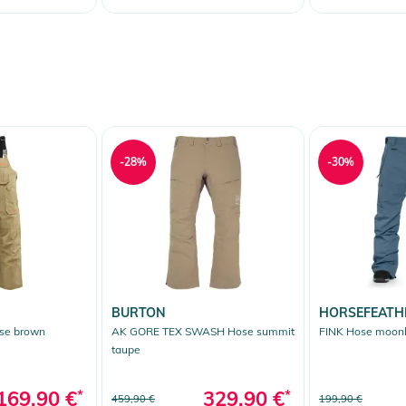
-28%
-30%
BURTON
HORSEFEATH
se brown
AK GORE TEX SWASH Hose summit
FINK Hose moonl
taupe
169,90 €
*
329,90 €
*
459,90 €
199,90 €