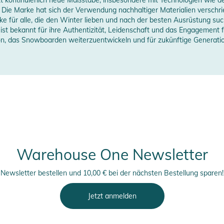
Die Marke hat sich der Verwendung nachhaltiger Materialien verschrie
 für alle, die den Winter lieben und nach der besten Ausrüstung suc
ßen- und Innentaschen, darunter
rstellerangaben anzeigen
 ist bekannt für ihre Authentizität, Leidenschaft und das Engagemen
er Mesh mit Schlaufen und eine äußere
on, das Snowboarden weiterzuentwickeln und für zukünftige Generati
Brusttaschen mit Reißverschluss und
n sicher und in Reichweite hast.
erheitshinweise
ungen finden Sie direkt am Produkt.
Warehouse One Newsletter
Newsletter bestellen und 10,00 € bei der nächsten Bestellung sparen!
Jetzt anmelden