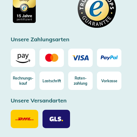
Cookie-Einstellungen
Impressum
Gratis Versand ab 100€ Bestellwert (in DE/AT)
Kostenlose Rücksendung (aus DE/AT)
Zertifizierter Trusted Shop
Unsere Zahlungsarten
Rechnungs-
Raten-
Lastschrift
Vorkasse
kauf
zahlung
Unsere Versandarten
Unsere
Unsere
Versandarten
Versandarten
DHL
GLS