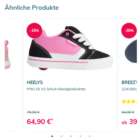
Ähnliche Produkte
-18%
-38%
HEELYS
BREEZY
PRO 25 V2 Schuh black/pink/white
2241901 S
79,90 €
64,90 €
64,90 €
*
39,
ab