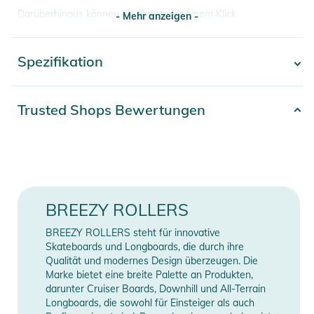
Darüberhinaus können die Rollen mit einem Klick
- Mehr anzeigen -
herausgenommen werden. Die frischen Sneaker Designs
passen optimal zu jedem Anlass. Get up and roll!
Spezifikation
- Mehr anzeigen -
Eigenschaften:
- Rollenschuhe
Artikelnummer
2100003712738
Trusted Shops Bewertungen
- Rolle schnell & ohne Werkzeug herausnehmbar
Erscheinungsjahr
2022
- Neue Rollenkonstruktion ermöglicht tieferen Fersenstand
- Echte Sneakers
Gender
Kids
Produktinformationen und
Obermaterial: Kunststoff /
Sicherheitshinweise
BREEZY ROLLERS
Material
Decksohle: Textil / Laufsohle:
Gebrauchsanweisungen, Sicherheitshinweise und Warnungen
Kunststoff
BREEZY ROLLERS steht für innovative
finden Sie direkt am Produkt.
Skateboards und Longboards, die durch ihre
Qualität und modernes Design überzeugen. Die
Farbe
multi-colored
Marke bietet eine breite Palette an Produkten,
darunter Cruiser Boards, Downhill und All-Terrain
Manufacturer
Longboards, die sowohl für Einsteiger als auch
Herstellerangaben anzeigen
Information