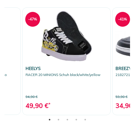
-47%
-41%
HEELYS
BREEZY
ncho
RACER 20 MINIONS Schuh black/white/yellow
2182721 Sc
94,90 €
59,90 €
49,90 €
*
34,90