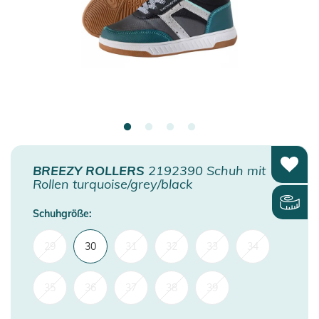
BREEZY ROLLERS
2192390 Schuh mit
Rollen turquoise/grey/black
Schuhgröße:
29
30
31
32
33
34
35
36
37
38
39