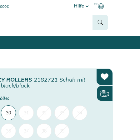
DE
Hilfe
0000€
ZY ROLLERS
2182721 Schuh mit
 black/black
öße:
30
31
32
33
34
36
37
38
39