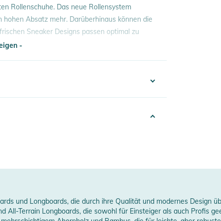
sten Rollenschuhe. Das neue Rollensystem
en hohen Absatz mehr. Darüberhinaus können die
frischen Sneaker Designs passen optimal zu
eigen -
eigen -
stand
erheitshinweise
stoff / Decksohle: Textil / Laufsohle:
ungen finden Sie direkt am Produkt.
ds und Longboards, die durch ihre Qualität und modernes Design über
d All-Terrain Longboards, die sowohl für Einsteiger als auch Profis g
mehrschichtigem Ahornholz und Bambus, die für leichte, aber robu