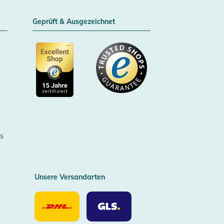
Geprüft & Ausgezeichnet
Zertifizierter Trusted Shop
s
Unsere Versandarten
Unsere
Unsere
Versandarten
Versandarten
DHL
GLS