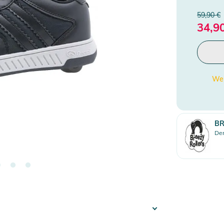
59,90 €
34,9
Wen
BR
Den