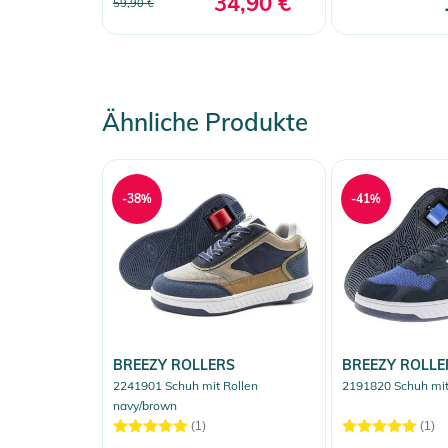
34,90 €
59,90 €
Ähnliche Produkte
-38%
-41%
BREEZY ROLLERS
BREEZY ROLLE
2241901 Schuh mit Rollen
2191820 Schuh mit
navy/brown
(1)
(1)