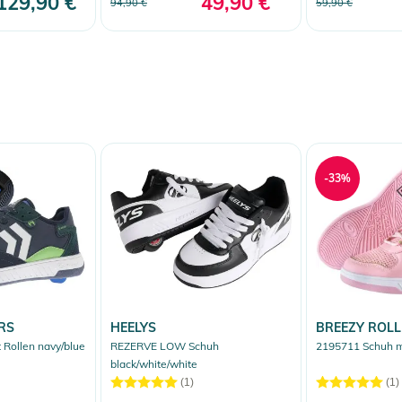
129,90 €
49,90 €
94,90 €
59,90 €
-33%
RS
HEELYS
BREEZY ROLL
 Rollen navy/blue
REZERVE LOW Schuh
2195711 Schuh mi
black/white/white
(1)
(1)