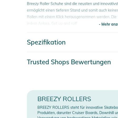
Breezy Roller Schuhe sind die neusten und innovativ
ermöglicht einen tieferen Stand und somit auch kein
Rollen mit einem Klick herausgenommen werden. Die 
jedem Anlass. Get up and roll!
- Mehr anz
Eigenschaften:
Spezifikation
- Rollenschuhe
- Mehr anz
- Rolle schnell & ohne Werkzeug herausnehmbar
- Neue Rollenkonstruktion ermöglicht tieferen Fersen
Artikelnummer
2100003649584
Trusted Shops Bewertungen
- Echte Sneakers
Erscheinungsjahr
2021
Produktinformationen und Sich
Obermaterial: Kunst
Gebrauchsanweisungen, Sicherheitshinweise und Warn
Material
Kunststoff
BREEZY ROLLERS
Farbe
black
BREEZY ROLLERS steht für innovative Skateboar
Gender
Kids
Produkten, darunter Cruiser Boards, Downhill un
Verwendung von hochwertigen Materialien wie 