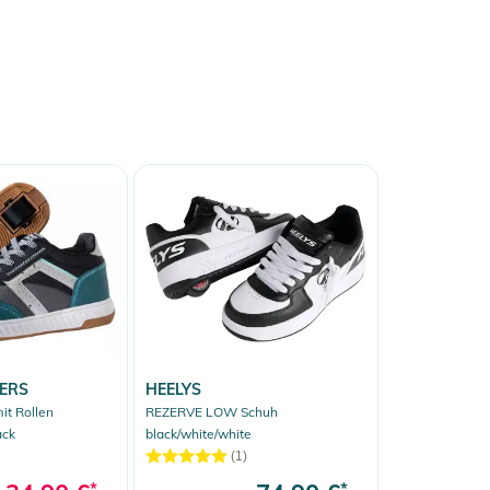
ERS
HEELYS
it Rollen
REZERVE LOW Schuh
ack
black/white/white
(1)
*
*