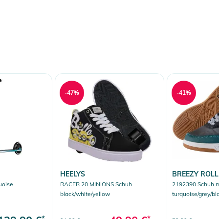
-47%
-41%
HEELYS
BREEZY ROLL
uoise
RACER 20 MINIONS Schuh
2192390 Schuh m
black/white/yellow
turquoise/grey/bl
*
*