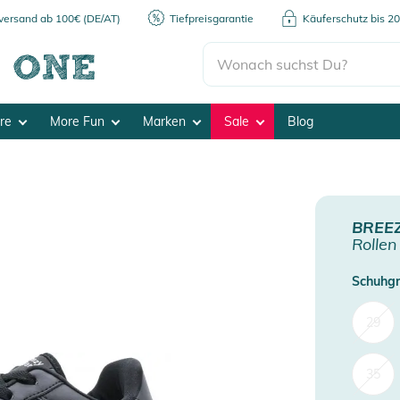
kversand ab 100€ (DE/AT)
Tiefpreisgarantie
Käuferschutz bis 2
ore
More Fun
Marken
Sale
Blog
BREE
Rollen
Schuhgr
29
35