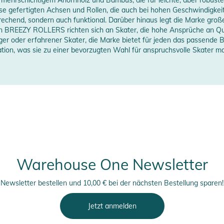
se gefertigten Achsen und Rollen, die auch bei hohen Geschwindigkeite
n anzeigen
prechend, sondern auch funktional. Darüber hinaus legt die Marke gro
on BREEZY ROLLERS richten sich an Skater, die hohe Ansprüche an Qu
eiger oder erfahrener Skater, die Marke bietet für jeden das passen
tion, was sie zu einer bevorzugten Wahl für anspruchsvolle Skater ma
Warehouse One Newsletter
Newsletter bestellen und 10,00 € bei der nächsten Bestellung sparen!
Jetzt anmelden