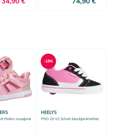
34,90 €
74,90 €
-18%
ERS
HEELYS
t Rollen rosa/pink
PRO 25 V2 Schuh black/pink/white