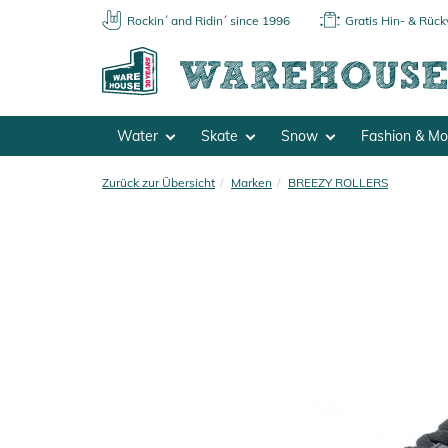
Rockin´ and Ridin´ since 1996
Gratis Hin- & Rüc
Water
Skate
Snow
Fashion & M
Zurück zur Übersicht
Marken
BREEZY ROLLERS